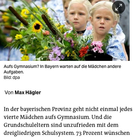
berlin
nord
wahrheit
verlag
verlag
veranstaltungen
Aufs Gymnasium? In Bayern warten auf die Mädchen andere
Aufgaben.
shop
Bild: dpa
fragen & hilfe
Von
Max Hägler
unterstützen
In der bayerischen Provinz geht nicht einmal jedes
abo
vierte Mädchen aufs Gymnasium. Und die
Grundschuleltern sind unzufrieden mit dem
genossenschaft
dreigliedrigen Schulsystem. 73 Prozent wünschen