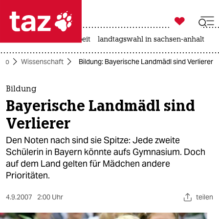

taz zahl ich
autowahn
hitze
arbeit
landtagswahl in sachsen-anhalt

taz zahl ich
Öko
Wissenschaft
Bildung: Bayerische Landmädl sind Verlierer
taz zahl ich
themen
Bildung
Bayerische Landmädl sind
politik
Verlierer
öko
Den Noten nach sind sie Spitze: Jede zweite
Schülerin in Bayern könnte aufs Gymnasium. Doch
gesellschaft
auf dem Land gelten für Mädchen andere
Prioritäten.
kultur
sport
4.9.2007
2:00 Uhr
teilen