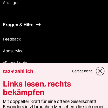
Anzeigen
Fragen & Hilfe
Feedback
Aboservice
ePaper Login
taz
zahl ich
Gerade nicht

Downloads für Abonnierende
Links lesen, rechts
bekämpfen
© 2026 taz Verlags und Vertriebs GmbH
Alle Rechte vorbehalten. Bei rechtlichen Fragen oder für Genehmigungen
Mit doppelter Kraft für eine offene Gesellschaft!
wenden Sie sich bitte an
lizenzen@taz.de
Besonders jetzt brauchen Menschen, die sich gegen