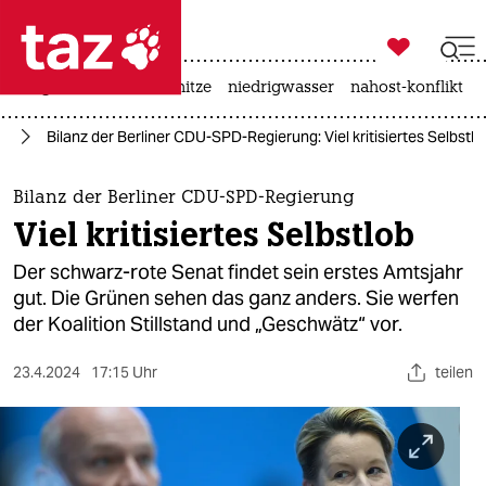

taz zahl ich
krieg in der ukraine
hitze
niedrigwasser
nahost-konflikt

taz zahl ich
in
Bilanz der Berliner CDU-SPD-Regierung: Viel kritisiertes Selbstlo
taz zahl ich
themen
Bilanz der Berliner CDU-SPD-Regierung
Viel kritisiertes Selbstlob
politik
Der schwarz-rote Senat findet sein erstes Amtsjahr
öko
gut. Die Grünen sehen das ganz anders. Sie werfen
der Koalition Stillstand und „Geschwätz“ vor.
gesellschaft
23.4.2024
17:15 Uhr
teilen
kultur
sport