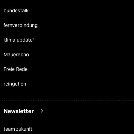
bundestalk
fernverbindung
klima update°
Mauerecho
Freie Rede
reingehen
Newsletter
team zukunft