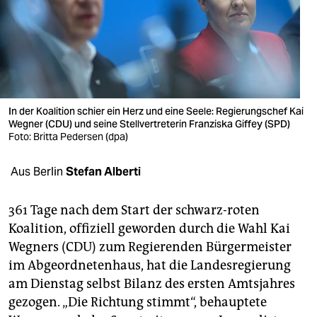
berlin
nord
wahrheit
verlag
In der Koalition schier ein Herz und eine Seele: Regierungschef Kai
Wegner (CDU) und seine Stellvertreterin Franziska Giffey (SPD)
verlag
Foto: Britta Pedersen (dpa)
veranstaltungen
Aus Berlin
Stefan Alberti
shop
fragen & hilfe
361 Tage nach dem Start der schwarz-roten
Koalition, offiziell geworden durch die Wahl Kai
unterstützen
Wegners (CDU) zum Regierenden Bürgermeister
im Abgeordnetenhaus, hat die Landesregierung
abo
am Dienstag selbst Bilanz des ersten Amtsjahres
genossenschaft
gezogen. „Die Richtung stimmt“, behauptete