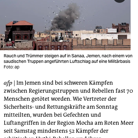
berlin
nord
wahrheit
verlag
verlag
Rauch und Trümmer steigen auf in Sanaa, Jemen, nach einem von
saudischen Truppen angeführten Luftschlag auf eine Militärbasis
veranstaltungen
Foto: ap
shop
afp
| Im Jemen sind bei schweren Kämpfen
fragen & hilfe
zwischen Regierungstruppen und Rebellen fast 70
Menschen getötet worden. Wie Vertreter der
unterstützen
Sicherheits- und Rettungskräfte am Sonntag
mitteilten, wurden bei Gefechten und
abo
Luftangriffen in der Region Mocha am Roten Meer
genossenschaft
seit Samstag mindestens 52 Kämpfer der