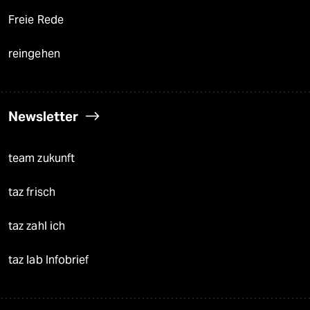
Freie Rede
reingehen
Newsletter
team zukunft
taz frisch
taz zahl ich
taz lab Infobrief