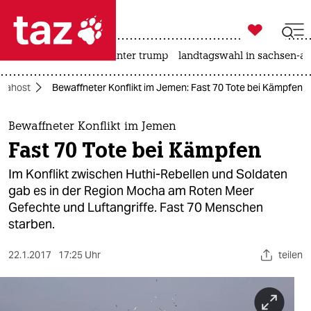

taz zahl ich
nahost-konflikt
usa unter trump
landtagswahl in sachsen-an

taz zahl ich
Nahost
Bewaffneter Konflikt im Jemen: Fast 70 Tote bei Kämpfen
taz zahl ich
themen
Bewaffneter Konflikt im Jemen
Fast 70 Tote bei Kämpfen
politik
Im Konflikt zwischen Huthi-Rebellen und Soldaten
öko
gab es in der Region Mocha am Roten Meer
Gefechte und Luftangriffe. Fast 70 Menschen
gesellschaft
starben.
kultur
22.1.2017
17:25 Uhr
teilen
sport