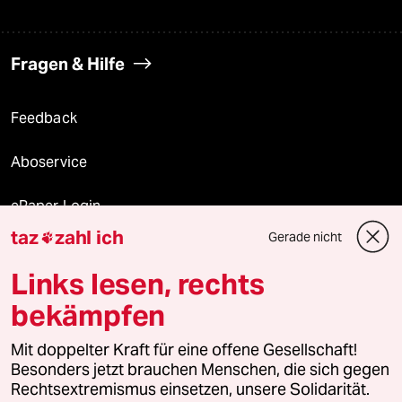
Fragen & Hilfe
Feedback
Aboservice
ePaper Login
taz
zahl ich
Gerade nicht

Downloads für Abonnierende
Links lesen, rechts
bekämpfen
© 2026 taz Verlags und Vertriebs GmbH
Mit doppelter Kraft für eine offene Gesellschaft!
Alle Rechte vorbehalten. Bei rechtlichen Fragen oder für Genehmigungen
wenden Sie sich bitte an
lizenzen@taz.de
Besonders jetzt brauchen Menschen, die sich gegen
Rechtsextremismus einsetzen, unsere Solidarität.