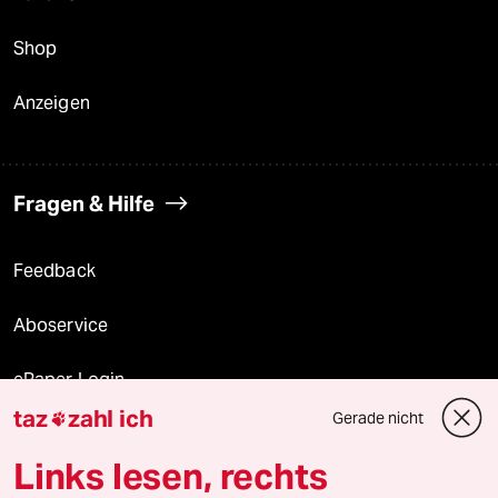
Shop
Anzeigen
Fragen & Hilfe
Feedback
Aboservice
ePaper Login
taz
zahl ich
Gerade nicht

Downloads für Abonnierende
Links lesen, rechts