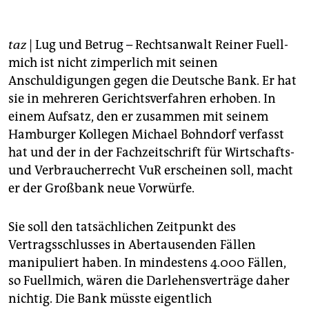
berlin
nord
taz
| Lug und Betrug – Rechtsanwalt Reiner Fuell­
wahrheit
mich ist nicht zimperlich mit seinen
Anschuldigungen gegen die Deutsche Bank. Er hat
verlag
sie in mehreren Gerichtsverfahren erhoben. In
einem Aufsatz, den er zusammen mit seinem
verlag
Hamburger Kollegen Michael Bohndorf verfasst
veranstaltungen
hat und der in der Fachzeitschrift für Wirtschafts-
und Verbraucherrecht
VuR
erscheinen soll, macht
shop
er der Großbank neue Vorwürfe.
fragen & hilfe
Sie soll den tatsächlichen Zeitpunkt des
unterstützen
Vertragsschlusses in Abertausenden Fällen
abo
manipuliert haben. In mindestens 4.000 Fällen,
so Fuellmich, wären die Darlehensverträge daher
genossenschaft
nichtig. Die Bank müsste eigentlich