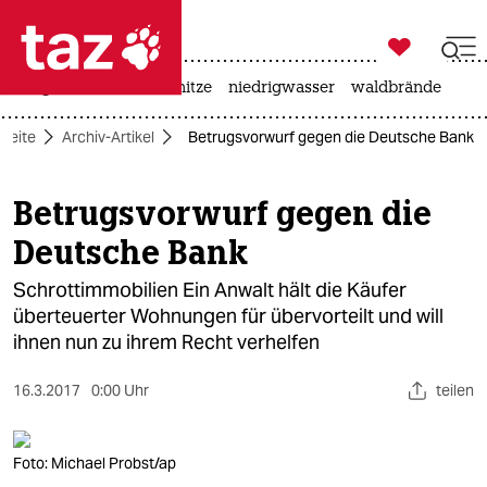

taz zahl ich
krieg in der ukraine
hitze
niedrigwasser
waldbrände

taz zahl ich
tseite
Archiv-Artikel
Betrugsvorwurf gegen die Deutsche Bank
taz zahl ich
themen
Betrugsvorwurf gegen die
Deutsche Bank
politik
Schrottimmobilien Ein Anwalt hält die Käufer
öko
überteuerter Wohnungen für übervorteilt und will
ihnen nun zu ihrem Recht verhelfen
gesellschaft
kultur
16.3.2017
0:00 Uhr
teilen
sport
Foto: Michael Probst/ap