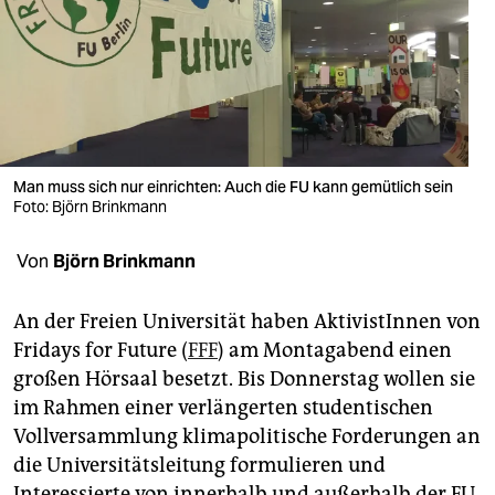
berlin
nord
wahrheit
verlag
Man muss sich nur einrichten: Auch die FU kann gemütlich sein
verlag
Foto: Björn Brinkmann
veranstaltungen
Von
Björn Brinkmann
shop
An der Freien Universität haben AktivistInnen von
fragen & hilfe
Fridays for Future (
FFF
) am Montagabend einen
unterstützen
großen Hörsaal besetzt. Bis Donnerstag wollen sie
im Rahmen einer verlängerten studentischen
abo
Vollversammlung klimapolitische Forderungen an
genossenschaft
die Universitätsleitung formulieren und
Interessierte von innerhalb und außerhalb der FU