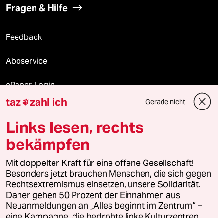
Fragen & Hilfe
Feedback
Aboservice
ePaper Login
taz
zahl ich
Gerade nicht

Downloads für Abonnierende
Links lesen, rechts
bekämpfen
© 2026 taz Verlags und Vertriebs GmbH
Mit doppelter Kraft für eine offene Gesellschaft!
Alle Rechte vorbehalten. Bei rechtlichen Fragen oder für Genehmigungen
wenden Sie sich bitte an
lizenzen@taz.de
Besonders jetzt brauchen Menschen, die sich gegen
Rechtsextremismus einsetzen, unsere Solidarität.
Daher gehen 50 Prozent der Einnahmen aus
Feedback
Redaktionsstatut
Kommune-Richtlinien
KI-
Neuanmeldungen an „Alles beginnt im Zentrum“ –
eine Kampagne, die bedrohte linke Kulturzentren