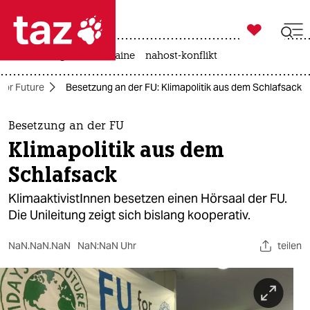

taz zahl ich
hitze
krieg in der ukraine
nahost-konflikt

taz zahl ich
 For Future
Besetzung an der FU: Klimapolitik aus dem Schlafsack
taz zahl ich
themen
Besetzung an der FU
Klimapolitik aus dem
politik
Schlafsack
öko
KlimaaktivistInnen besetzen einen Hörsaal der FU.
Die Unileitung zeigt sich bislang kooperativ.
gesellschaft
NaN.NaN.NaN
NaN:NaN Uhr
teilen
kultur
sport