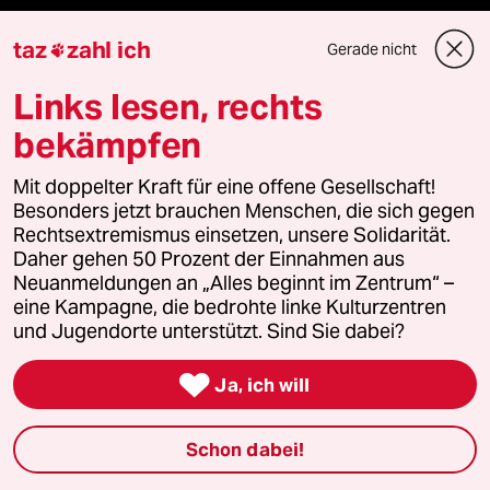
taz
zahl ich
Gerade nicht

Veranstaltungen
Links lesen, rechts
Demnächst
bekämpfen
Mit doppelter Kraft für eine offene Gesellschaft!
Vor Ort
Besonders jetzt brauchen Menschen, die sich gegen
Rechtsextremismus einsetzen, unsere Solidarität.
Live im Stream
Daher gehen 50 Prozent der Einnahmen aus
Neuanmeldungen an „Alles beginnt im Zentrum“ –
Vergangene
eine Kampagne, die bedrohte linke Kulturzentren
und Jugendorte unterstützt. Sind Sie dabei?
taz lab 2027

Ja, ich will
Mehr taz Lesestoff
Schon dabei!