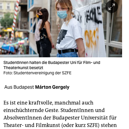
berlin
nord
wahrheit
verlag
verlag
veranstaltungen
StudentInnen halten die Budapester Uni für Film- und
Theaterkunst besetzt
shop
Foto: Studentenvereinigung der SZFE
fragen & hilfe
Aus Budapest
Márton Gergely
unterstützen
Es ist eine kraftvolle, manchmal auch
abo
einschüchternde Geste. StudentInnen und
AbsolventInnen der Budapester Universität für
genossenschaft
Theater- und Filmkunst (oder kurz SZFE) stehen