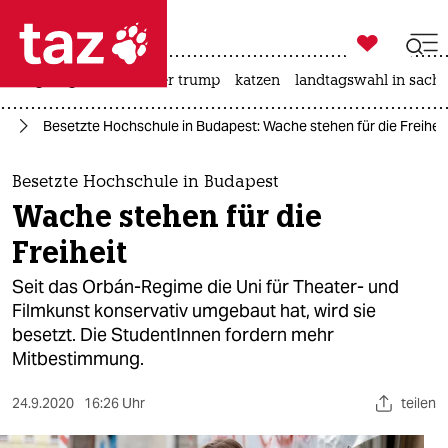

taz zahl ich
bergsteigen
usa unter trump
katzen
landtagswahl in sachs

taz zahl ich
ng
Besetzte Hochschule in Budapest: Wache stehen für die Freiheit
taz zahl ich
themen
Besetzte Hochschule in Budapest
Wache stehen für die
politik
Freiheit
öko
Seit das Orbán-Regime die Uni für Theater- und
Filmkunst konservativ umgebaut hat, wird sie
gesellschaft
besetzt. Die StudentInnen fordern mehr
Mitbestimmung.
kultur
sport
24.9.2020
16:26 Uhr
teilen