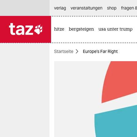
hautnavigation anspringen
hauptinhalt anspringen
footer anspringen
verlag
veranstaltungen
shop
fragen &
hitze
bergsteigen
usa unter trump

taz zahl ich
taz zahl ich
Startseite
Europe's Far Right
themen
politik
öko
gesellschaft
kultur
sport