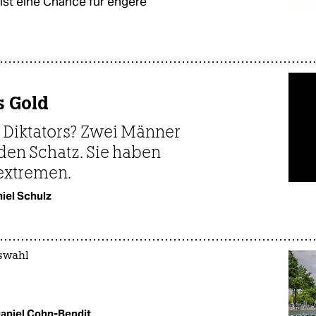
ist eine Chance für engere
s Gold
 Diktators? Zwei Männer
den Schatz. Sie haben
extremen.
iel Schulz
swahl
aniel Cohn-Bendit