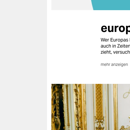
berlin
nord
europ
wahrheit
verlag
Wer Europas R
auch in Zeite
verlag
zieht, versuc
veranstaltungen
mehr anzeigen
Seit 2018 do
shop
und Netzwerke
Gazeta Wybo
fragen & hilfe
Die gemeinsa
Europe Prog
unterstützen
abo
genossenschaft