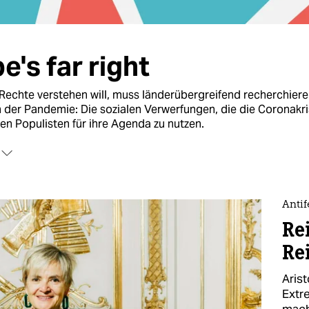
e's far right
echte verstehen will, muss länderübergreifend recherchieren
n der Pandemie: Die sozialen Verwerfungen, die die Coronakri
hen Populisten für ihre Agenda zu nutzen.
kumentiert die taz im Rechercherverbund
Europe's Far Right
d
 der Rechten in Europa. Mit dabei sind
Libération
(Paris),
Fa
rcza
(Warschau),
HVG
(Budapest),
WOZ
(Zürich) und
Internazi
Antif
men Recherchen werden gefördert durch das Investigative J
Rei
ramm.
Re
Arist
Extr