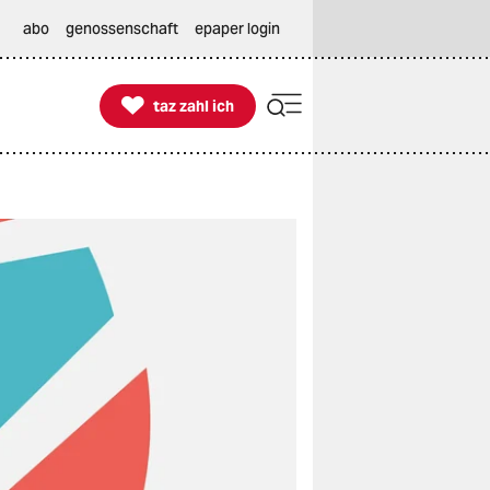
abo
genossenschaft
epaper login

taz zahl ich
taz zahl ich