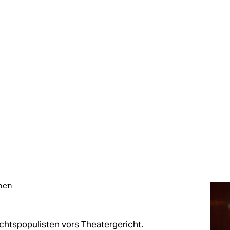
chen
htspopulisten vors Theatergericht.