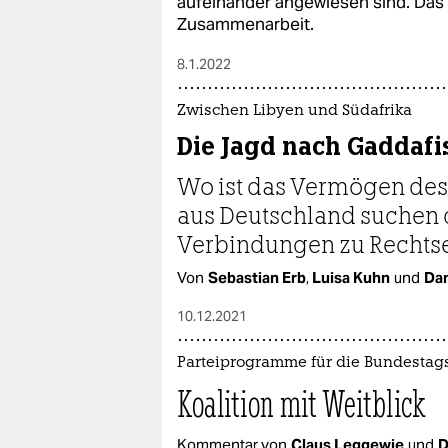
aufeinander angewiesen sind. Das 
Zusammenarbeit.
8.1.2022
Zwischen Libyen und Südafrika
Die Jagd nach Gaddafi
Wo ist das Vermögen des
aus Deutschland suchen 
Verbindungen zu Rechts
Von
Sebastian Erb
,
Luisa Kuhn
und
Dan
10.12.2021
Parteiprogramme für die Bundestag
Koalition mit Weitblick
Kommentar von
Claus Leggewie
und
D