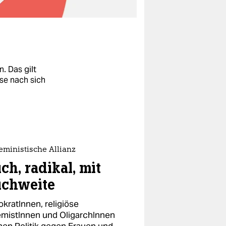
. Das gilt
se nach sich
ie Strategien
lter
(Wien),
onale
(Rom).
eministische Allianz
ournalism for
ch, radikal, mit
ichweite
okratInnen, religiöse
emistInnen und OligarchInnen