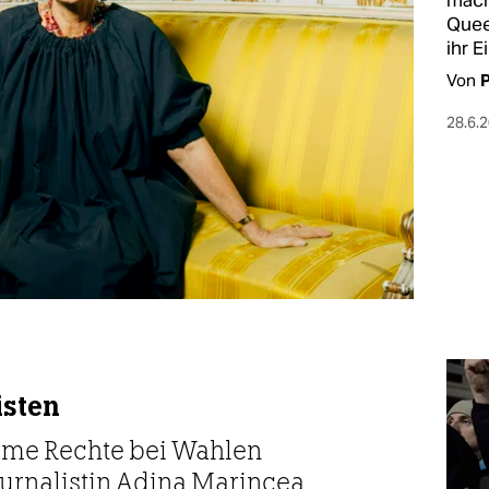
mach
Quee
ihr E
Von
P
28.6.
isten
reme Rechte bei Wahlen
urnalistin Adina Marincea