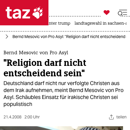

taz zahl ich
nahost-konflikt
usa unter trump
landtagswahl in sachsen-an

taz zahl ich
nd
Bernd Mesovic von Pro Asyl: "Religion darf nicht entscheidend se
taz zahl ich
themen
Bernd Mesovic von Pro Asyl
"Religion darf nicht
politik
entscheidend sein"
öko
Deutschland darf nicht nur verfolgte Christen aus
dem Irak aufnehmen, meint Bernd Mesovic von Pro
gesellschaft
Asyl. Schäubles Einsatz für irakische Christen sei
populistisch
kultur
sport
21.4.2008
2:00 Uhr
teilen