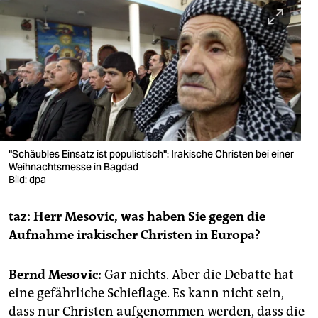
berlin
nord
wahrheit
verlag
verlag
veranstaltungen
"Schäubles Einsatz ist populistisch": Irakische Christen bei einer
Weihnachtsmesse in Bagdad
Bild: dpa
shop
fragen & hilfe
taz: Herr Mesovic, was haben Sie gegen die
Aufnahme irakischer Christen in Europa?
unterstützen
abo
Bernd Mesovic:
Gar nichts. Aber die Debatte hat
eine gefährliche Schieflage. Es kann nicht sein,
genossenschaft
dass nur Christen aufgenommen werden, dass die