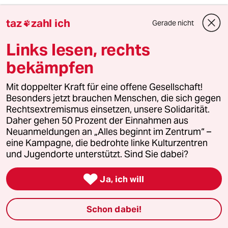
taz

taz
zahl ich
Gerade nicht

Links lesen, rechts
Folgen Sie uns
bekämpfen
Mit doppelter Kraft für eine offene Gesellschaft!
Ressorts
Besonders jetzt brauchen Menschen, die sich gegen
Rechtsextremismus einsetzen, unsere Solidarität.
Daher gehen 50 Prozent der Einnahmen aus
Politik
Neuanmeldungen an „Alles beginnt im Zentrum“ –
eine Kampagne, die bedrohte linke Kulturzentren
Öko
und Jugendorte unterstützt. Sind Sie dabei?
Gesellschaft

Ja, ich will
Kultur
Schon dabei!
Sport