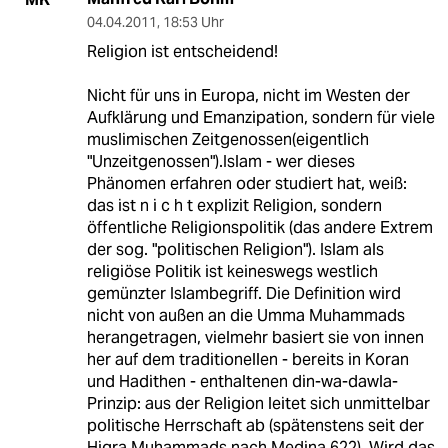
04.04.2011
,
18:53 Uhr
Religion ist entscheidend!
Nicht für uns in Europa, nicht im Westen der
Aufklärung und Emanzipation, sondern für viele
muslimischen Zeitgenossen(eigentlich
"Unzeitgenossen").Islam - wer dieses
Phänomen erfahren oder studiert hat, weiß:
das ist n i c h t explizit Religion, sondern
öffentliche Religionspolitik (das andere Extrem
der sog. "politischen Religion"). Islam als
religiöse Politik ist keineswegs westlich
gemünzter Islambegriff. Die Definition wird
nicht von außen an die Umma Muhammads
herangetragen, vielmehr basiert sie von innen
her auf dem traditionellen - bereits in Koran
und Hadithen - enthaltenen din-wa-dawla-
Prinzip: aus der Religion leitet sich unmittelbar
politische Herrschaft ab (spätenstens seit der
Higra Muhammads nach Medina 622). Wird das