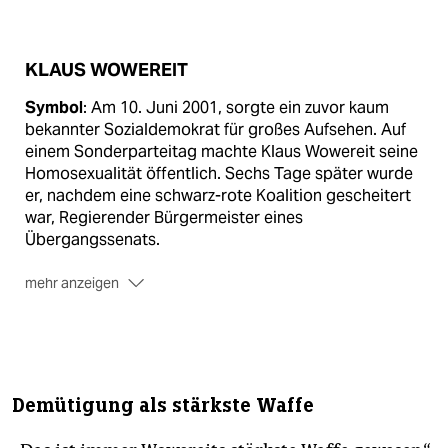
KLAUS WOWEREIT
Symbol
: Am 10. Juni 2001, sorgte ein zuvor kaum
bekannter Sozialdemokrat für großes Aufsehen. Auf
einem Sonderparteitag machte Klaus Wowereit seine
Homosexualität öffentlich. Sechs Tage später wurde
er, nachdem eine schwarz-rote Koalition gescheitert
war, Regierender Bürgermeister eines
Übergangssenats.
mehr anzeigen
Regierungschef
: Der gelernte Anwalt führte seither
Koalitionen mit den Grünen (2001–2002), der PDS
beziehungsweise der Linken (2002–2011) und der CDU
(seit 2011).
Demütigung als stärkste Waffe
Problem
: Am kommenden Samstag droht Wowereits
Machtbasis in der Berliner SPD zu bröckeln. Der