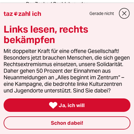
Der Zaphod Beeblebrox der
Riesenprovinzkleinstadt da oben rechts auf der
taz
zahl ich
Gerade nicht

Karte.
Links lesen, rechts
bekämpfen
chrisfre
C
07.06.2012
,
12:37 Uhr
Mit doppelter Kraft für eine offene Gesellschaft!
mein Kommentar zur TSP-Meldung von heute
Besonders jetzt brauchen Menschen, die sich gegen
zu W.s Matratzenbrand
Rechtsextremismus einsetzen, unsere Solidarität.
Daher gehen 50 Prozent der Einnahmen aus
Kreuzfeuer statt Hofberichterstattung
Neuanmeldungen an „Alles beginnt im Zentrum“ –
Was um Himmelswillen hat diese Meldung in
eine Kampagne, die bedrohte linke Kulturzentren
dem halbwegs seriösen Tagespiegel zu
und Jugendorte unterstützt. Sind Sie dabei?
suchen? Solche Homestories können Sie doch
bitte der Yellow Press überlassen und statt

Ja, ich will
dessen Herrn W. noch VOR der Sommerpause
ins Kreuzfeuer von zwei gut vorbereiteten
investigativen Journalisten schicken außer zu
Schon dabei!
BER und seinen Versäumnissen UND