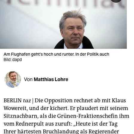
berlin
nord
wahrheit
verlag
verlag
Am Flughafen geht's hoch und runter. In der Politik auch
Bild: dapd
veranstaltungen
shop
Von
Matthias Lohre
fragen & hilfe
unterstützen
BERLIN
taz
| Die Opposition rechnet ab mit Klaus
Wowereit, und der kichert. Er plaudert mit seinem
abo
Sitznachbarn, als die Grünen-Fraktionschefin ihm
genossenschaft
vom Rednerpult aus zuruft: „Heute ist der Tag
Ihrer härtesten Bruchlandung als Regierender