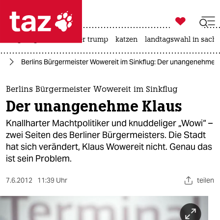

taz zahl ich
bergsteigen
usa unter trump
katzen
landtagswahl in sachs

taz zahl ich
nd
Berlins Bürgermeister Wowereit im Sinkflug: Der unangenehme 
taz zahl ich
themen
Berlins Bürgermeister Wowereit im Sinkflug
Der unangenehme Klaus
politik
Knallharter Machtpolitiker und knuddeliger „Wowi“ –
öko
zwei Seiten des Berliner Bürgermeisters. Die Stadt
hat sich verändert, Klaus Wowereit nicht. Genau das
gesellschaft
ist sein Problem.
kultur
7.6.2012
11:39 Uhr
teilen
sport