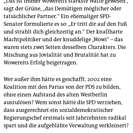
„Das ist immer Wowereits stärkste Waffe gewesen“,
bisherige Landesvorsitzende Michael Müller muss
sich eines aussichtsreichen Gegenkandidaten
sagt der Grüne, „das Demütigen möglicher oder
erwehren. (
mlo
)
tatsächlicher Partner.“ Ein ehemaliger SPD-
Senator formulierte es so: „Er tritt dir auf den Fuß
und strahlt dich gleichzeitig an.“ Der knallharte
Machtpolitiker und der knuddelige „Wowi“ – das
waren stets zwei Seiten desselben Charakters. Die
Mischung aus Jovialität und Brutalität hat zu
Wowereits Erfolg beigetragen.
Wer außer ihm hätte es geschafft, 2002 eine
Koalition mit den Parias von der PDS zu bilden,
ohne einen Aufstand des alten Westberlin
auszulösen? Wem sonst hätte die SPD verziehen,
dass ausgerechnet ein sozialdemokratischer
Regierungschef erstmals seit Jahrzehnten radikal
spart und die aufgeblähte Verwaltung verkleinert?