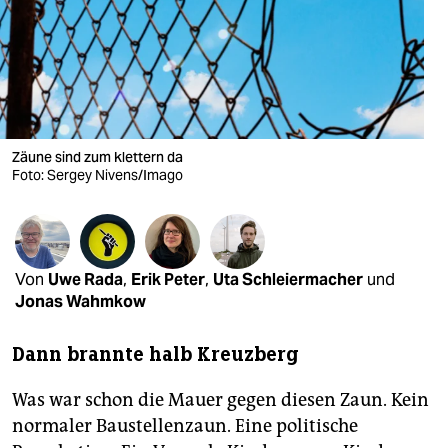
berlin
nord
wahrheit
verlag
Zäune sind zum klettern da
verlag
Foto: Sergey Nivens/Imago
veranstaltungen
shop
Von
Uwe Rada
,
Erik Peter
,
Uta Schleiermacher
und
fragen & hilfe
Jonas Wahmkow
unterstützen
Dann brannte halb Kreuzberg
abo
Was war schon die Mauer gegen diesen Zaun. Kein
genossenschaft
normaler Baustellenzaun. Eine politische