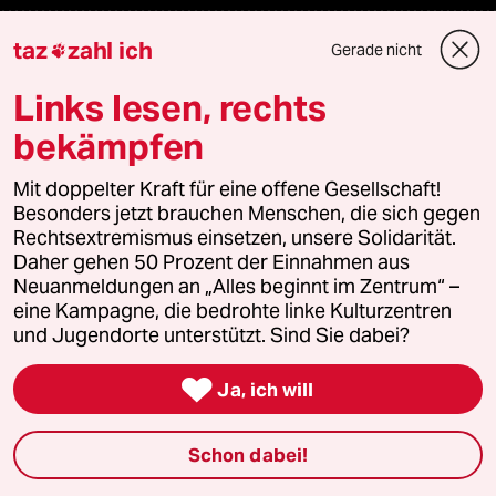
taz
zahl ich
Veranstaltungen
Gerade nicht

Links lesen, rechts
Demnächst
bekämpfen
Vor Ort
Mit doppelter Kraft für eine offene Gesellschaft!
Besonders jetzt brauchen Menschen, die sich gegen
Live im Stream
Rechtsextremismus einsetzen, unsere Solidarität.
Daher gehen 50 Prozent der Einnahmen aus
Vergangene
Neuanmeldungen an „Alles beginnt im Zentrum“ –
eine Kampagne, die bedrohte linke Kulturzentren
und Jugendorte unterstützt. Sind Sie dabei?
taz lab 2027

Ja, ich will
Mehr taz Lesestoff
Schon dabei!