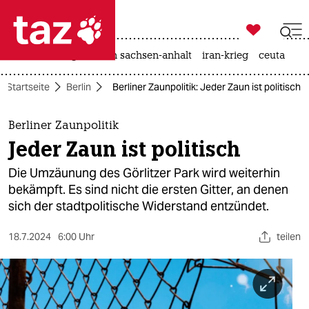

taz zahl ich
hitze
landtagswahl in sachsen-anhalt
iran-krieg
ceuta

taz zahl ich
Startseite
Berlin
Berliner Zaunpolitik: Jeder Zaun ist politisch
taz zahl ich
themen
Berliner Zaunpolitik
Jeder Zaun ist politisch
politik
Die Umzäunung des Görlitzer Park wird weiterhin
öko
bekämpft. Es sind nicht die ersten Gitter, an denen
sich der stadtpolitische Widerstand entzündet.
gesellschaft
18.7.2024
6:00 Uhr
teilen
kultur
sport