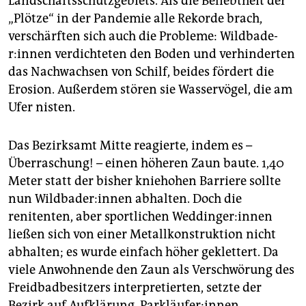
Landschaftsschutzgebiets. Als die Beliebtheit der
„Plötze“ in der Pandemie alle Rekorde brach,
verschärften sich auch die Probleme: Wild­ba­de­
r:in­nen verdichteten den Boden und verhinderten
das Nachwachsen von Schilf, beides fördert die
Erosion. Außerdem stören sie Wasservögel, die am
Ufer nisten.
Das Bezirksamt Mitte reagierte, indem es –
Überraschung! – einen höheren Zaun baute. 1,40
Meter statt der bisher kniehohen Barriere sollte
nun Wild­ba­de­r:in­nen abhalten. Doch die
renitenten, aber sportlichen Wed­din­ge­r:in­nen
ließen sich von einer Metallkonstruktion nicht
abhalten; es wurde einfach höher geklettert. Da
viele Anwohnende den Zaun als Verschwörung des
Freidbadbesitzers interpretierten, setzte der
Bezirk auf Aufklärung. Par­k­läu­fe­r:in­nen