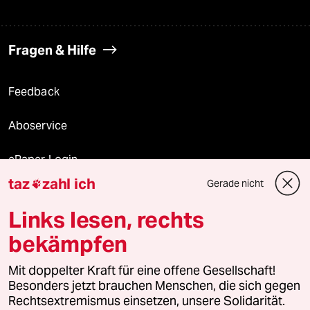
Fragen & Hilfe
Feedback
Aboservice
ePaper Login
taz
zahl ich
Gerade nicht

Downloads für Abonnierende
Links lesen, rechts
bekämpfen
© 2026 taz Verlags und Vertriebs GmbH
Alle Rechte vorbehalten. Bei rechtlichen Fragen oder für Genehmigungen
Mit doppelter Kraft für eine offene Gesellschaft!
wenden Sie sich bitte an
lizenzen@taz.de
Besonders jetzt brauchen Menschen, die sich gegen
Rechtsextremismus einsetzen, unsere Solidarität.