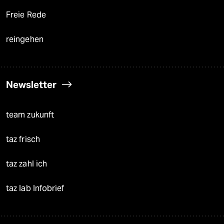
Freie Rede
reingehen
Newsletter
team zukunft
taz frisch
taz zahl ich
taz lab Infobrief