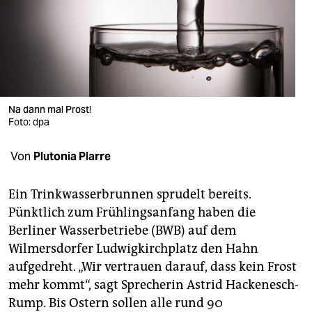
berlin
nord
wahrheit
verlag
Na dann mal Prost!
verlag
Foto: dpa
veranstaltungen
Von
Plutonia Plarre
shop
Ein Trinkwasserbrunnen sprudelt bereits.
fragen & hilfe
Pünktlich zum Frühlingsanfang haben die
Berliner Wasserbetriebe (BWB) auf dem
unterstützen
Wilmersdorfer Ludwigkirchplatz den Hahn
abo
aufgedreht. „Wir vertrauen darauf, dass kein Frost
mehr kommt“, sagt Sprecherin Astrid Hackenesch-
genossenschaft
Rump. Bis Ostern sollen alle rund 90