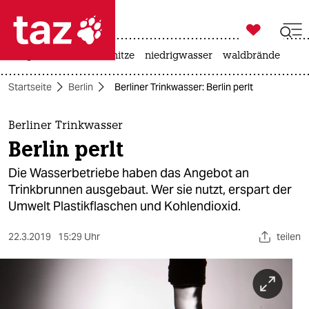

taz zahl ich
krieg in der ukraine
hitze
niedrigwasser
waldbrände

taz zahl ich
Startseite
Berlin
Berliner Trinkwasser: Berlin perlt
taz zahl ich
themen
Berliner Trinkwasser
Berlin perlt
politik
Die Wasserbetriebe haben das Angebot an
öko
Trinkbrunnen ausgebaut. Wer sie nutzt, erspart der
Umwelt Plastikflaschen und Kohlendioxid.
gesellschaft
22.3.2019
15:29 Uhr
teilen
kultur
sport