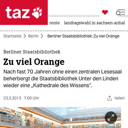

taz zahl ich
hitze
niedrigwasser
rente
landtagswahl in sachsen-anhalt

taz zahl ich
Startseite
Berlin
Berliner Staatsbibliothek: Zu viel Orange
taz zahl ich
themen
Berliner Staatsbibliothek
Zu viel Orange
politik
Nach fast 70 Jahren ohne einen zentralen Lesesaal
öko
beherbergt die Staatsbibliothek Unter den Linden
wieder eine „Kathedrale des Wissens“.
gesellschaft
23.3.2013
7:00 Uhr
teilen
kultur
sport