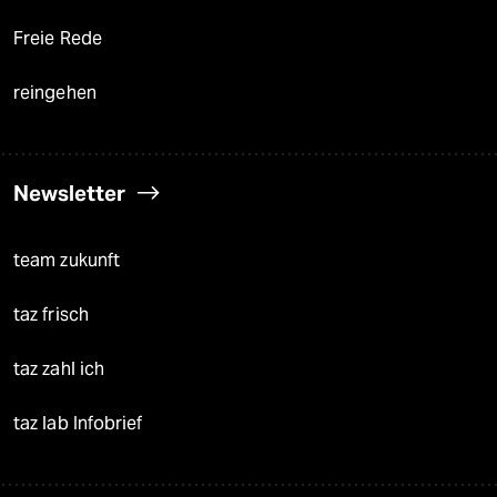
Freie Rede
reingehen
Newsletter
team zukunft
taz frisch
taz zahl ich
taz lab Infobrief