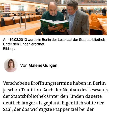
berlin
nord
wahrheit
verlag
Am 19.03.2013 wurde in Berlin der Lesesaal der Staatsbibliothek
verlag
Unter den Linden eröffnet.
Bild: dpa
veranstaltungen
shop
Von
Malene Gürgen
fragen & hilfe
Verschobene Eröffnungstermine haben in Berlin
unterstützen
ja schon Tradition. Auch der Neubau des Lesesaals
abo
der Staatsbibliothek Unter den Linden dauerte
deutlich länger als geplant. Eigentlich sollte der
genossenschaft
Saal, der das wichtigste Etappenziel bei der