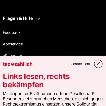
Fragen & Hilfe
Feedback
Aboservice
ePaper Login
taz
zahl ich
Gerade nicht

Downloads für Abonnierende
Links lesen, rechts
bekämpfen
© 2026 taz Verlags und Vertriebs GmbH
Mit doppelter Kraft für eine offene Gesellschaft!
Alle Rechte vorbehalten. Bei rechtlichen Fragen oder für Genehmigungen
wenden Sie sich bitte an
lizenzen@taz.de
Besonders jetzt brauchen Menschen, die sich gegen
Rechtsextremismus einsetzen, unsere Solidarität.