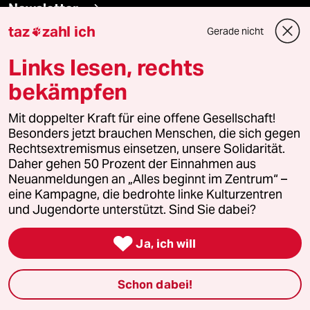
Newsletter
taz
zahl ich
Gerade nicht

team zukunft
Links lesen, rechts
bekämpfen
taz frisch
Mit doppelter Kraft für eine offene Gesellschaft!
taz zahl ich
Besonders jetzt brauchen Menschen, die sich gegen
Rechtsextremismus einsetzen, unsere Solidarität.
taz lab Infobrief
Daher gehen 50 Prozent der Einnahmen aus
Neuanmeldungen an „Alles beginnt im Zentrum“ –
eine Kampagne, die bedrohte linke Kulturzentren
und Jugendorte unterstützt. Sind Sie dabei?
Veranstaltungen

Ja, ich will
Demnächst
Schon dabei!
Vor Ort