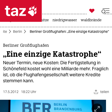

taz zahl ich
krieg in der ukraine
hitze
niedrigwasser
waldbrände

taz zahl ich
seite
Berlin
Berliner Großflughafen: „Eine einzige Katastrophe“
taz zahl ich
themen
Berliner Großflughafen
„Eine einzige Katastrophe“
politik
Neuer Termin, neue Kosten: Die Fertigstellung in
öko
Schönefeld kostet wohl eine Milliarde mehr. Fraglich
ist, ob die Flughafengesellschaft weitere Kredite
gesellschaft
stemmen kann.
kultur
17.5.2012
18:22 Uhr
teilen
sport