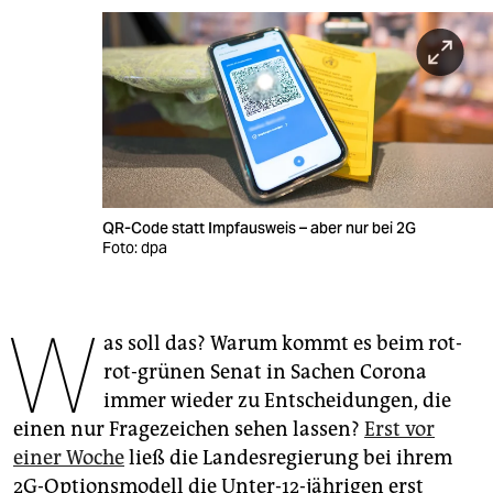
berlin
nord
wahrheit
verlag
verlag
QR-Code statt Impfausweis – aber nur bei 2G
veranstaltungen
Foto: dpa
shop
W
fragen & hilfe
as soll das? Warum kommt es beim rot-
unterstützen
rot-grünen Senat in Sachen Corona
immer wieder zu Entscheidungen, die
abo
einen nur Fragezeichen sehen lassen?
Erst vor
genossenschaft
einer Woche
ließ die Landesregierung bei ihrem
2G-Optionsmodell die Unter-12-jährigen erst