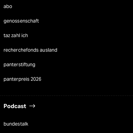
abo
genossenschaft
taz zahl ich
recherchefonds ausland
panterstiftung
panterpreis 2026
Podcast
bundestalk