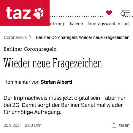

taz zahl ich
bergsteigen
usa unter trump
katzen
landtagswahl in sachs

taz zahl ich
Coronavirus
Berliner Coronaregeln: Wieder neue Fragezeichen
taz zahl ich
Berliner Coronaregeln
themen
Wieder neue Fragezeichen
politik
öko
Kommentar von
Stefan Alberti
gesellschaft
Der Impfnachweis muss jetzt digital sein – aber nur
bei 2G. Damit sorgt der Berliner Senat mal wieder
kultur
für unnötige Aufregung.
sport
25.9.2021
9:00 Uhr
teilen