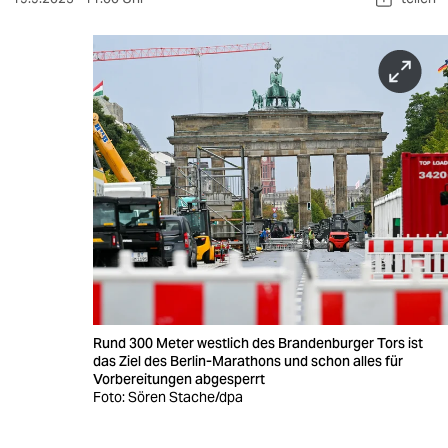
berlin
nord
wahrheit
verlag
verlag
veranstaltungen
shop
fragen & hilfe
unterstützen
Rund 300 Meter westlich des Brandenburger Tors ist
das Ziel des Berlin-Marathons und schon alles für
abo
Vorbereitungen abgesperrt
Foto: Sören Stache/dpa
genossenschaft