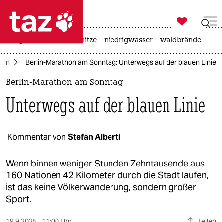

taz zahl ich
krieg in der ukraine
hitze
niedrigwasser
waldbrände

taz zahl ich
rlin
Berlin-Marathon am Sonntag: Unterwegs auf der blauen Linie
taz zahl ich
Berlin-Marathon am Sonntag
themen
Unterwegs auf der blauen Linie
politik
öko
Kommentar von
Stefan Alberti
gesellschaft
Wenn binnen weniger Stunden Zehntausende aus
160 Nationen 42 Kilometer durch die Stadt laufen,
kultur
ist das keine Völkerwanderung, sondern großer
Sport.
sport
19.9.2025
11:00 Uhr
teilen