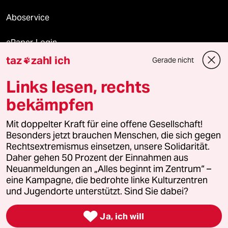
Aboservice
ePaper Login
taz
zahl ich
Gerade nicht

Downloads für Abonnierende
Links lesen, rechts
bekämpfen
© 2026 taz Verlags und Vertriebs GmbH
Mit doppelter Kraft für eine offene Gesellschaft!
Alle Rechte vorbehalten. Bei rechtlichen Fragen oder für Genehmigungen
wenden Sie sich bitte an
lizenzen@taz.de
Besonders jetzt brauchen Menschen, die sich gegen
Rechtsextremismus einsetzen, unsere Solidarität.
Daher gehen 50 Prozent der Einnahmen aus
Feedback
Redaktionsstatut
Kommune-Richtlinien
KI-
Neuanmeldungen an „Alles beginnt im Zentrum“ –
eine Kampagne, die bedrohte linke Kulturzentren
Leitlinie
Informant
Datenschutz
Impressum
AGB
und Jugendorte unterstützt. Sind Sie dabei?
Seitenwende
Einwilligungen widerrufen (Ads)

Ja, ich will