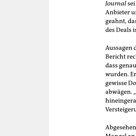
Journal
sei
Anbieter u
geahnt, das
des Deals i
Aussagen d
Bericht rec
dass genau
wurden. Er 
gewisse Do
abwägen. „
hineingera
Versteige
Abgesehen 