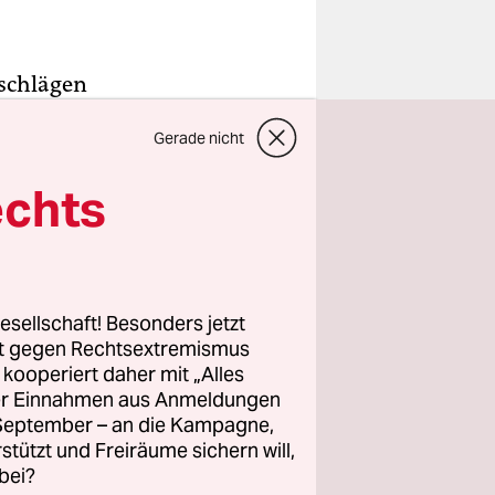
nschlägen
 den
Gerade nicht
er im
erials an
echts
ahlen
eutsch:
esellschaft! Besonders jetzt
l+, die
rt gegen Rechtsextremismus
versteckter
z kooperiert daher mit „Alles
ller Einnahmen aus Anmeldungen
in den
. September – an die Kampagne,
ße mit
rstützt und Freiräume sichern will,
e
bei?