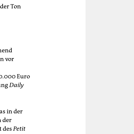
 der Ton
ehend
n vor
50.000 Euro
tung
Daily
s in der
n der
t des
Petit