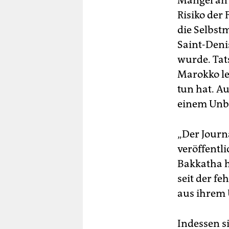
Mangel an 
Risiko der 
die Selbst
Saint-Deni
wurde. Tats
Marokko le
tun hat. Au
einem Unbe
„Der Journa
veröffentli
Bakkatha he
seit der f
aus ihrem 
Indessen s