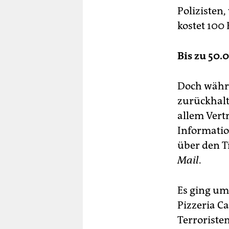
Polizisten,
kostet 100 
Bis zu 50.
Doch währe
zurückhalt
allem Vert
Informati
über den T
Mail
.
Es ging u
Pizzeria C
Terroriste