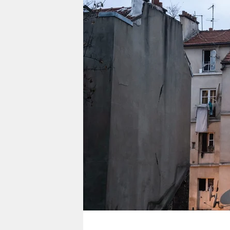
berlin
nord
wahrheit
verlag
verlag
veranstaltungen
shop
fragen & hilfe
unterstützen
abo
genossenschaft