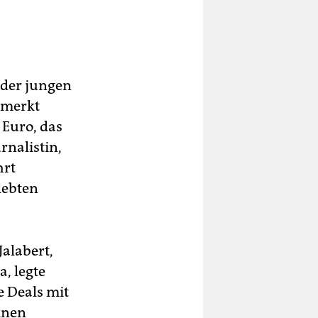
r der jungen
emerkt
 Euro, das
rnalistin,
hrt
lebten
Jalabert,
, legte
e Deals mit
inen