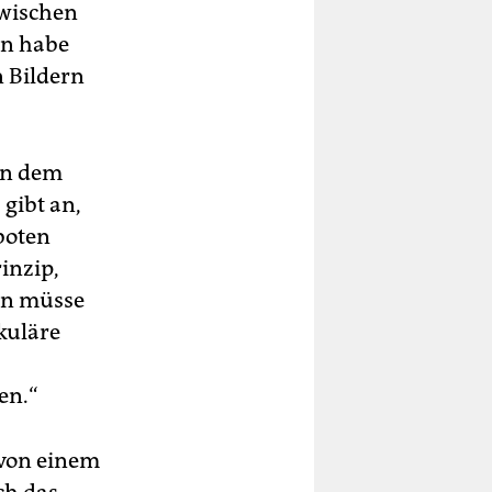
zwischen
en habe
n Bildern
en dem
 gibt an,
boten
inzip,
an müsse
kuläre
en.“
 von einem