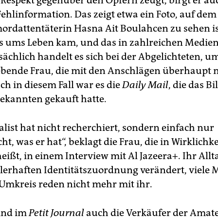
Respekt gegenüber den Opfern zeugt, birgt er au
Fehlinformation. Das zeigt etwa ein Foto, auf de
mordattentäterin Hasna Ait Boulahcen zu sehen ist
s ums Leben kam, und das in zahlreichen Medien 
ächlich handelt es sich bei der Abgelichteten, um
bende Frau, die mit den Anschlägen überhaupt n
ch in diesem Fall war es die
Daily Mail
, die das Bi
kannten gekauft hatte.
list hat nicht recherchiert, sondern einfach nur
cht, was er hat“, beklagt die Frau, die in Wirklichke
ißt, in einem Interview mit Al Jazeera+. Ihr Allt
ehlerhaften Identitätszuordnung verändert, viele
Umkreis reden nicht mehr mit ihr.
ind im
Petit Journal
auch die Verkäufer der Amat