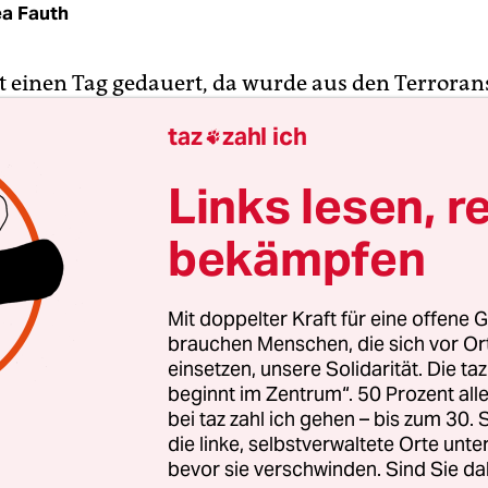
a Fauth
ht einen Tag gedauert, da wurde aus den Terrora
chon ein Geschäft gemacht. Videos, die Szenen von
taz
zahl ich

 dokumentieren, zirkulieren seit dem 13. Novemb
Die Macher haben sich für die Abgabe des Bildmat
Links lesen, r
 und Fernsehsender zum Teil hohe Summen ausz
bekämpfen
er der Nachrichtensendung
Le Petit Journal
(auf D
Mit doppelter Kraft für eine offene G
en Nachrichten“) auf dem privaten TV-Sender Cana
brauchen Menschen, die sich vor O
 satirischen Stil pflegt und bekannt dafür ist, mit 
einsetzen, unsere Solidarität. Die ta
beginnt im Zentrum“. 50 Prozent a
ter alle möglichen Kulissen zu schauen, hatten 
bei taz zahl ich gehen – bis zum 30
en Tagen
mehrmals gefilmt
, wie auf offener Stra
die linke, selbstverwaltete Orte unte
eos gedealt wurde. Diese zeigen zum Beispiel di
bevor sie verschwinden. Sind Sie da