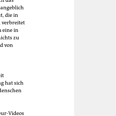
ch das
m angeblich
, die in
verbreitet
 eine in
ichts zu
ld von
it
ag hat sich
 Menschen
eur-Videos