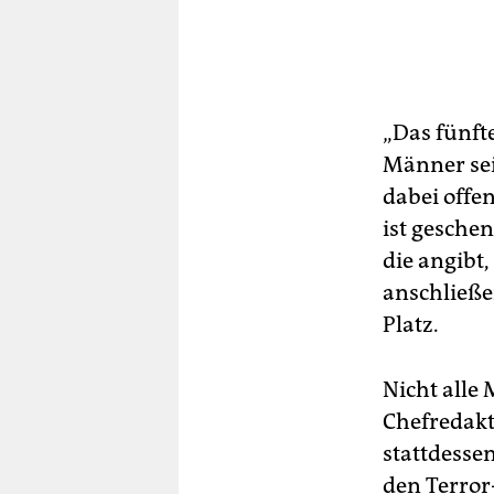
„Das fünfte
Männer sei
dabei offe
ist geschen
die angibt,
anschließe
Platz.
Nicht alle 
Chefredakt
stattdesse
den Terror