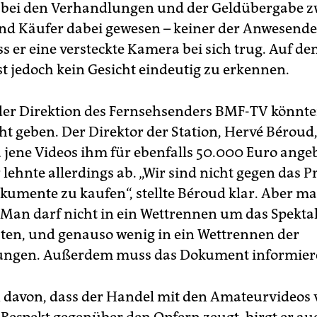
 bei den Verhandlungen und der Geldübergabe 
nd Käufer dabei gewesen – keiner der Anwesend
s er eine versteckte Kamera bei sich trug. Auf de
st jedoch kein Gesicht eindeutig zu erkennen.
er Direktion des Fernsehsenders BMF-TV könnt
ht geben. Der Direktor der Station, Hervé Béroud,
 jene Videos ihm für ebenfalls 50.000 Euro ange
lehnte allerdings ab. „Wir sind nicht gegen das Pr
kumente zu kaufen“, stellte Béroud klar. Aber m
Man darf nicht in ein Wettrennen um das Spekta
ten, und genauso wenig in ein Wettrennen der
rungen. Außerdem muss das Dokument informier
davon, dass der Handel mit den Amateurvideos