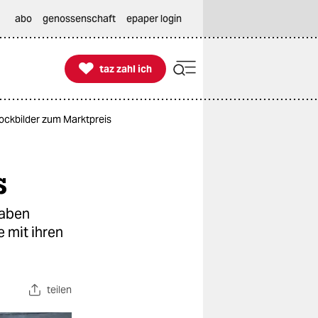
abo
genossenschaft
epaper login

taz zahl ich
taz zahl ich
hockbilder zum Marktpreis
s
haben
 mit ihren
teilen