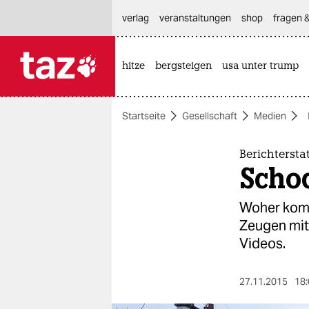
hautnavigation anspringen
hauptinhalt anspringen
footer anspringen
verlag
veranstaltungen
shop
fragen &
hitze
bergsteigen
usa unter trump

taz zahl ich
taz zahl ich
Startseite
Gesellschaft
Medien
themen
politik
Berichtersta
Scho
öko
Woher komm
gesellschaft
Zeugen mit
Videos.
kultur
sport
27.11.2015
18: