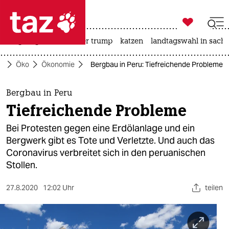

taz zahl ich
bergsteigen
usa unter trump
katzen
landtagswahl in sachs

taz zahl ich
te
Öko
Ökonomie
Bergbau in Peru: Tiefreichende Probleme
taz zahl ich
themen
Bergbau in Peru
Tiefreichende Probleme
politik
Bei Protesten gegen eine Erdölanlage und ein
öko
Bergwerk gibt es Tote und Verletzte. Und auch das
Coronavirus verbreitet sich in den peruanischen
gesellschaft
Stollen.
kultur
27.8.2020
12:02 Uhr
teilen
sport