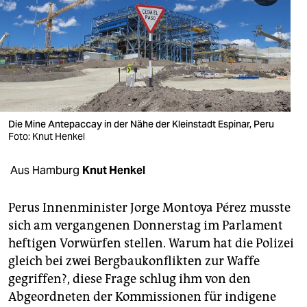
berlin
nord
wahrheit
verlag
verlag
Die Mine Antepaccay in der Nähe der Kleinstadt Espinar, Peru
Foto: Knut Henkel
veranstaltungen
Aus Hamburg
Knut Henkel
shop
fragen & hilfe
Perus Innenminister Jorge Montoya Pérez musste
sich am vergangenen Donnerstag im Parlament
unterstützen
heftigen Vorwürfen stellen. Warum hat die Polizei
abo
gleich bei zwei Bergbaukonflikten zur Waffe
gegriffen?, diese Frage schlug ihm von den
genossenschaft
Abgeordneten der Kommissionen für indigene