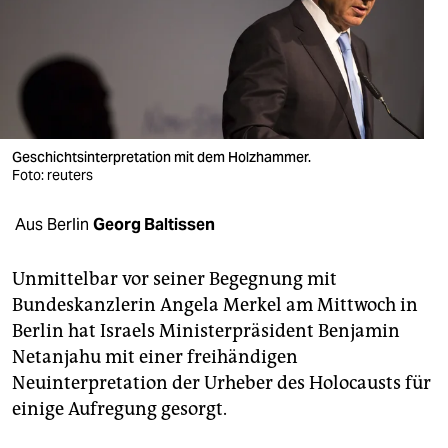
berlin
nord
wahrheit
verlag
Geschichtsinterpretation mit dem Holzhammer.
verlag
Foto: reuters
veranstaltungen
Aus Berlin
Georg Baltissen
shop
Unmittelbar vor seiner Begegnung mit
fragen & hilfe
Bundeskanzlerin Angela Merkel am Mittwoch in
Berlin hat Israels Ministerpräsident Benjamin
unterstützen
Netanjahu mit einer freihändigen
abo
Neuinterpretation der Urheber des Holocausts für
einige Aufregung gesorgt.
genossenschaft