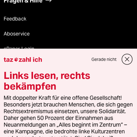
Fragen & Hilfe
Feedback
Aboservice
ePaper Login
taz
zahl ich
Gerade nicht

Downloads für Abonnierende
Links lesen, rechts
bekämpfen
© 2026 taz Verlags und Vertriebs GmbH
Mit doppelter Kraft für eine offene Gesellschaft!
Alle Rechte vorbehalten. Bei rechtlichen Fragen oder für Genehmigungen
wenden Sie sich bitte an
lizenzen@taz.de
Besonders jetzt brauchen Menschen, die sich gegen
Rechtsextremismus einsetzen, unsere Solidarität.
Daher gehen 50 Prozent der Einnahmen aus
Feedback
Redaktionsstatut
Kommune-Richtlinien
KI-
Neuanmeldungen an „Alles beginnt im Zentrum“ –
eine Kampagne, die bedrohte linke Kulturzentren
Leitlinie
Informant
Datenschutz
Impressum
AGB