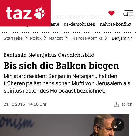

taz zahl ich
hitze
krieg in der ukraine
us-demokraten
nahost-konflikt

taz zahl ich
Startseite
Politik
Nahost
Nahost-Konflikt
Benjamin Net
taz zahl ich
themen
Benjamin Netanjahus Geschichtsbild
Bis sich die Balken biegen
politik
Ministerpräsident Benjamin Netanjahu hat den
öko
früheren palästinensischen Mufti von Jerusalem als
spiritus rector des Holocaust bezeichnet.
gesellschaft
21.10.2015
14:50 Uhr
teilen
kultur
sport