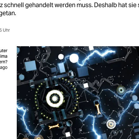
z schnell gehandelt werden muss. Deshalb hat sie 
etan.
5 Uhr
uter
lima
ern?
mago