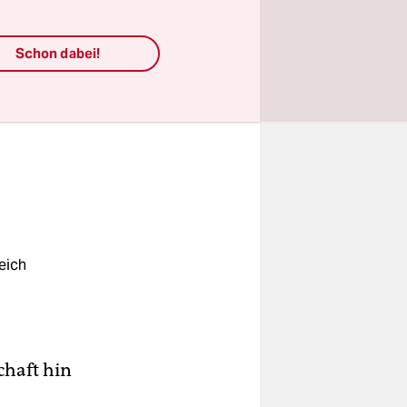
,
rtschaft
Schon dabei!
chutz
eich
chaft hin