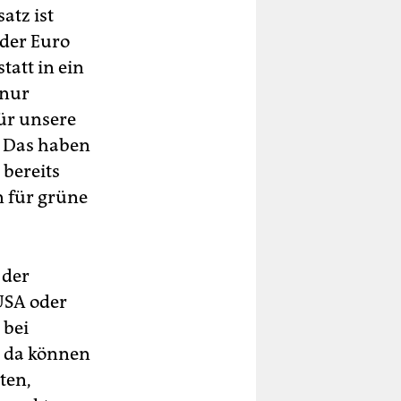
atz ist
eder Euro
tatt in ein
 nur
ür unsere
. Das haben
 bereits
n für grüne
 der
USA oder
 bei
d da können
ten,