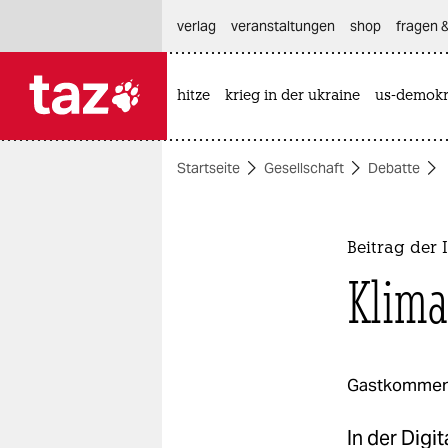
hautnavigation anspringen
hauptinhalt anspringen
footer anspringen
verlag
veranstaltungen
shop
fragen &
hitze
krieg in der ukraine
us-demokr

taz zahl ich
taz zahl ich
Startseite
Gesellschaft
Debatte
themen
politik
Beitrag der 
öko
Klima
gesellschaft
kultur
Gastkommen
sport
In der Digi