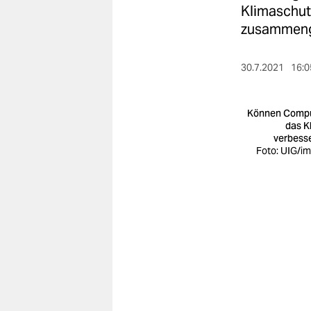
berlin
Klimaschut
zusammeng
nord
wahrheit
30.7.2021
16:0
verlag
Können Comp
verlag
das K
verbess
veranstaltungen
Foto: UIG/i
shop
fragen & hilfe
unterstützen
abo
genossenschaft