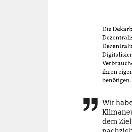
Die Dekarb
Dezentrali
Dezentrali
Digitalisi
Verbrauche
ihren eige
benötigen.
Wir habe

Klimaneu
dem Ziel
nachzie