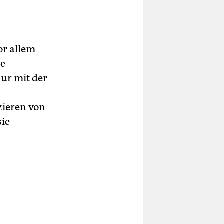
or allem
de
nur mit der
zieren von
sie