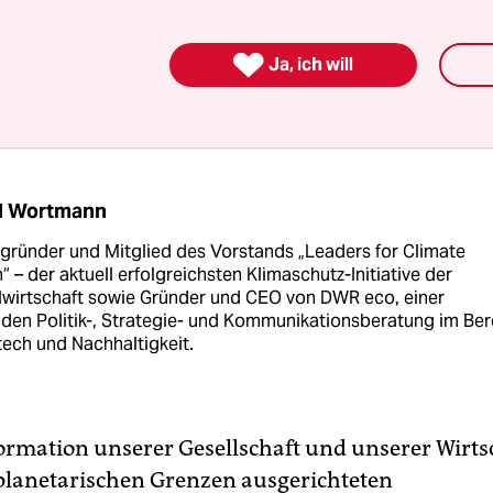
nschenverstand, sondern auch unser rationales
risches Kalkül. In den Chefetagen der Digitalwi

Ja, ich will
aher heute kaum jemand mehr, dass beim Klimas
d entschieden gehandelt werden muss.
d Wortmann
tgründer und Mitglied des Vorstands „Leaders for Climate
“ – der aktuell erfolgreichsten Klimaschutz-Initiative der
alwirtschaft sowie Gründer und CEO von DWR eco, einer
den Politik-, Strategie- und Kommunika­tions­beratung im Ber
ech und Nachhaltigkeit.
ormation unserer Gesellschaft und unserer Wirts
planetarischen Grenzen ausgerichteten