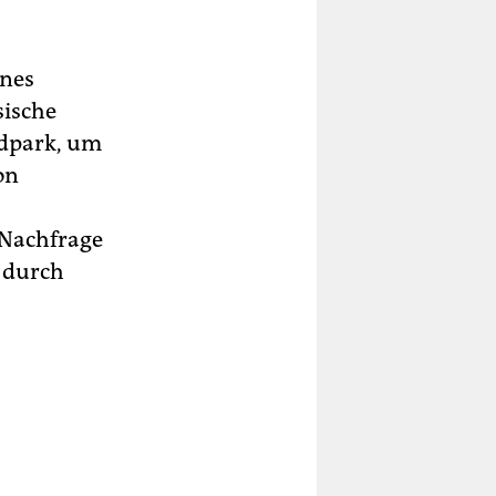
ines
sische
ndpark, um
on
 Nachfrage
r durch