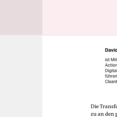
gesunde Me
unternehme
zweifelt d
schnell un
Davi
ist Mi
Action
Digit
führen
Cleant
Die Transf
zu an den 