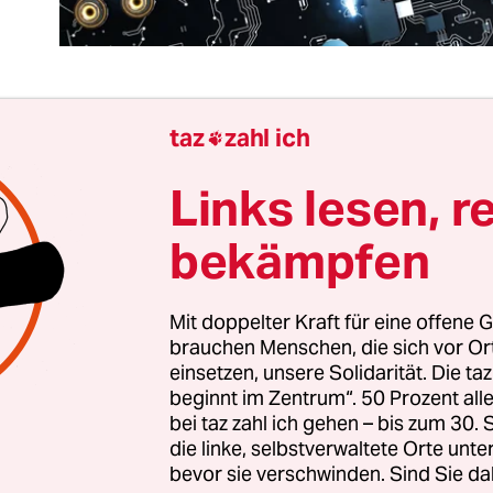
taz
zahl ich

, die Digitalwirtschaft ist nicht besonders grün. V
italwirtschaft etwas von Skalierung, Kipppunkt
Links lesen, r
ruption? Ja! Wir haben verstanden, dass wir nac
bekämpfen
eine 3 Grad wärmere Erde haben, die für viele ni
ist, in der Vegetationszonen verschoben oder ve
d, in der sich ein immer größerer Teil der Mensc
Mit doppelter Kraft für eine offene G
befindet,
Gesellschafts- und Staatssysteme kippe
brauchen Menschen, die sich vor O
einsetzen, unsere Solidarität. Die ta
es Chaos stürzt. All das ist heute absehbar, in ein
beginnt im Zentrum“. 50 Prozent a
ute schon um 1,2 Grad erwärmt ist.
bei taz zahl ich gehen – bis zum 30
die linke, selbstverwaltete Orte unte
bevor sie verschwinden. Sind Sie da
icht gut gehen. Das sagt nicht nur die Wissenscha