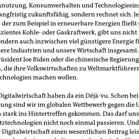
nutzung, Konsumverhalten und Technologieeins
angfristig zukunftsfähig, sondern rechnet sich. J
, der zum Beispiel in erneuerbare Energien fließt s
izientes Kohle- oder Gaskraftwerk, gibt uns nicht
ondern auch inzwischen viel günstigere Energie f
sere Industrien und unsere Wirtschaft insgesamt
äsident Joe Biden oder die chinesische Regierung
, die ihre Volkswirtschaften zu Weltmarktführer
chnologien machen wollen.
Digitalwirtschaft haben da ein Déjà-vu. Schon bei
erung sind wir im globalen Wettbewerb gegen die 
 stark ins Hintertreffen gekommen. Das darf uns
ztechnologien nicht noch einmal passieren. Un
 Digitalwirtschaft einen wesentlichen Beitrag leis