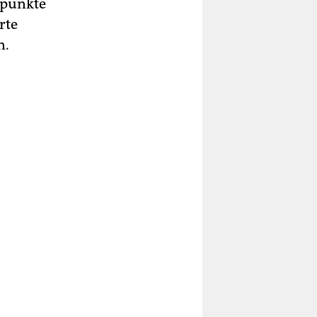
ppunkte
rte
n.