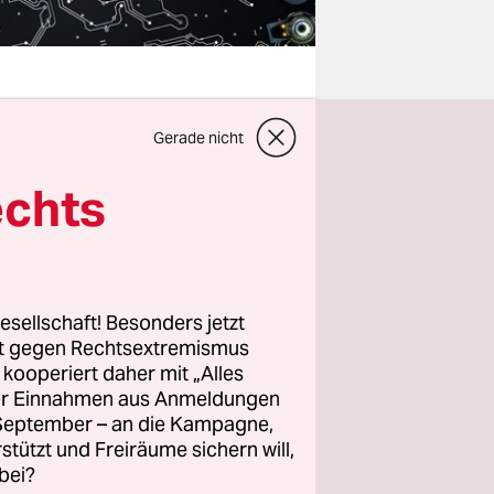
Gerade nicht
ersteht die
en und
echts
h aktuellem
cht mehr
rnichtet
hheit auf
esellschaft! Besonders jetzt
n
, die Welt
rt gegen Rechtsextremismus
z kooperiert daher mit „Alles
er Welt die
ller Einnahmen aus Anmeldungen
. September – an die Kampagne,
rstützt und Freiräume sichern will,
bei?
ft oder der