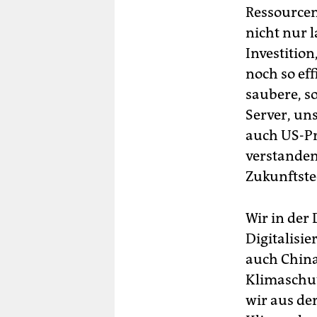
Ressourcen
nicht nur l
Investition
noch so eff
saubere, s
Server, un
auch US-Pr
verstanden
Zukunftste
Wir in der 
Digitalisi
auch China
Klimaschut
wir aus der