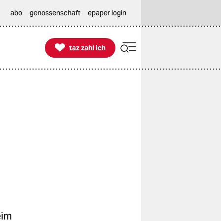
abo
genossenschaft
epaper login

taz zahl ich
taz zahl ich
eim