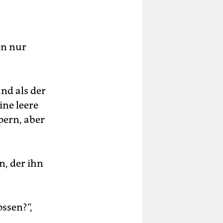
en nur
and als der
ine leere
pern, aber
n, der ihn
ssen?“,