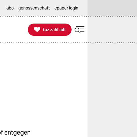
abo
genossenschaft
epaper login

taz zahl ich
taz zahl ich
pf entgegen