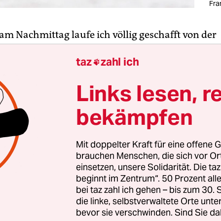
Fra
 am Nachmittag laufe ich völlig geschafft von der
ntagsschicht in Halle 4 nach Hause zurück. Ich bi
taz
zahl ich
utt. Fast so kaputt wie die deutsch-türkischen Be

Ford-Transit ausgerechnet heute streikt, das wer
Links lesen, r
en. Ohne ihn bin ich verloren!
bekämpfen
 Eminanim hat wohl schon Recht. Als
Neujahrsvo
 mir unbedingt mehr Sport und Bewegung, wenig
Mit doppelter Kraft für eine offene G
men vornehmen. Ich sollte was für meine
Fitnes
brauchen Menschen, die sich vor O
h ein bisschen Gehen bin ich völlig kaputt.
einsetzen, unsere Solidarität. Die ta
beginnt im Zentrum“. 50 Prozent a
bei taz zahl ich gehen – bis zum 30
die linke, selbstverwaltete Orte unte
bevor sie verschwinden. Sind Sie da