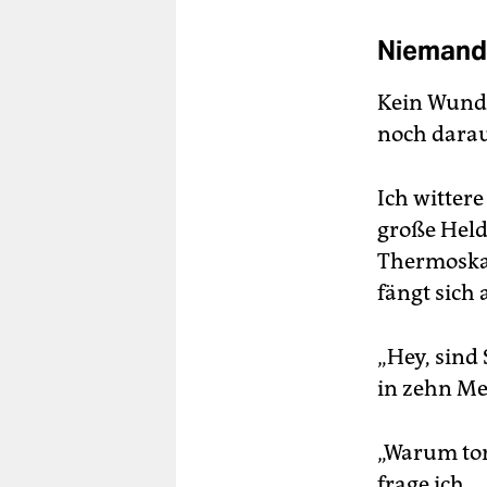
Niemand
Kein Wunde
noch darauf
Ich wittere
große Held
Thermoskan
fängt sich 
„Hey, sind 
in zehn Me
„Warum tor
frage ich.