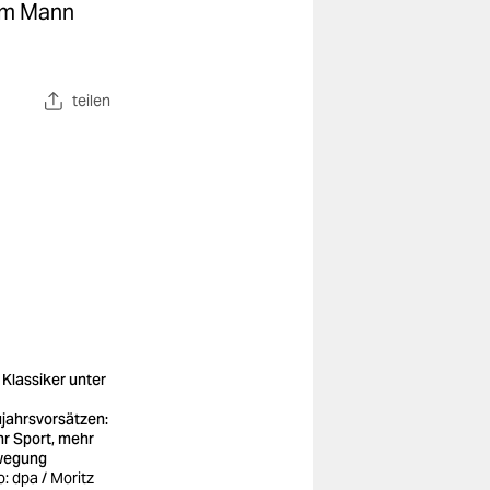
dem Mann
teilen
 Klassiker unter
jahrsvorsätzen:
r Sport, mehr
wegung
o: dpa / Moritz