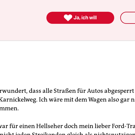

Ja, ich will
rwundert, dass alle Straßen für Autos abgesperrt 
Karnickelweg. Ich wäre mit dem Wagen also gar n
ommen.
war für einen Hellseher doch mein lieber Ford-Tran
 nicht jeden Streikenden gleich als nichtsnutzige