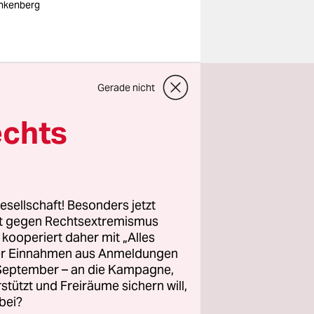
nkenberg
n total
Gerade nicht
ziehungen.
de ich ihm
echts
rsätze
er essen
esellschaft! Besonders jetzt
s
tun!
rt gegen Rechtsextremismus
z kooperiert daher mit „Alles
ller Einnahmen aus Anmeldungen
. September – an die Kampagne,
rstützt und Freiräume sichern will,
bei?