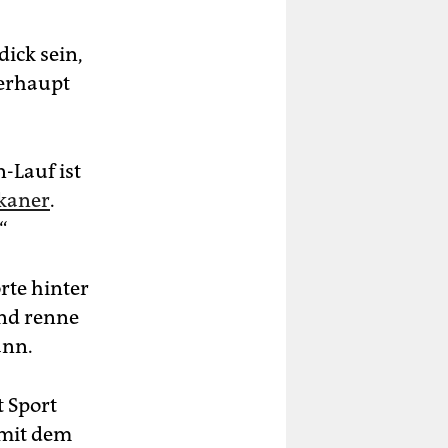
ick sein,
berhaupt
-Lauf ist
ikaner
.
“
rte hinter
und renne
ann.
t Sport
 mit dem