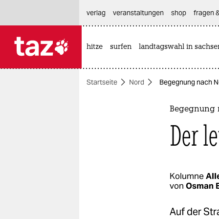
hautnavigation anspringen
hauptinhalt anspringen
footer anspringen
verlag
veranstaltungen
shop
fragen &
hitze
surfen
landtagswahl in sachse

taz zahl ich
taz zahl ich
Startseite
Nord
Begegnung nach Ne
themen
politik
Begegnung 
Der l
öko
gesellschaft
kultur
Kolumne
All
von
Osman 
sport
Auf der St