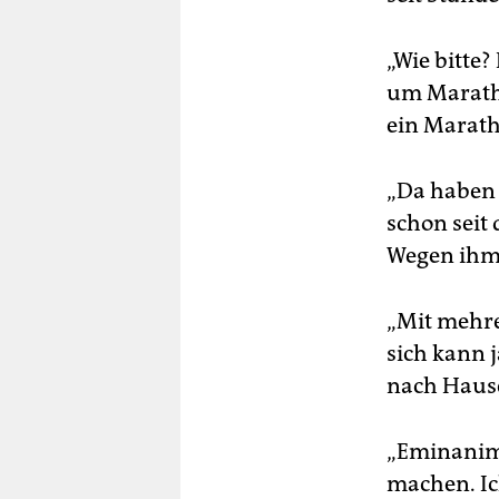
„Wie bitte
um Maratho
ein Marat
„Da haben 
schon seit 
Wegen ihm
„Mit mehre
sich kann j
nach Hause
„Eminanim, 
machen. Ic