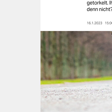
berlin
getorkelt. 
denn nicht
nord
wahrheit
16.1.2023
15:0
verlag
verlag
veranstaltungen
shop
fragen & hilfe
unterstützen
abo
genossenschaft