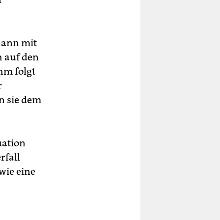
Mann mit
h auf den
hm folgt
r
n sie dem
uation
rfall
wie eine