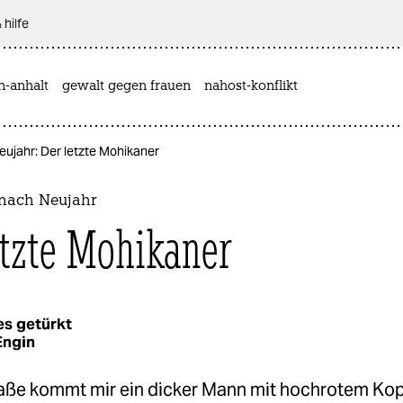
 hilfe
n-anhalt
gewalt gegen frauen
nahost-konflikt
ujahr: Der letzte Mohikaner
nach Neujahr
etzte Mohikaner
es getürkt
Engin
raße kommt mir ein dicker Mann mit hochrotem Ko