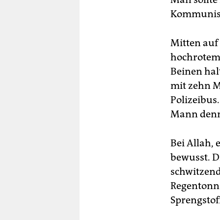
Kommunis
Mitten auf
hochrotem 
Beinen hal
mit zehn M
Polizeibus
Mann denn
Bei Allah, 
bewusst. D
schwitzend
Regentonne
Sprengstoff