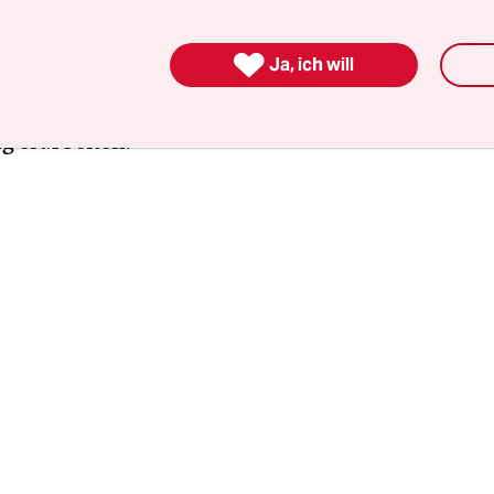
schiffe gebeutelte und verschmutzte Ems in ihre
r Nordsee vertiefen, damit schwere Kohlefracht

Ja, ich will
Eemshaven erreichen können. Am Mittwoch info
eirat des Nationalparks über das Projekt und wird
 erarbeiten.