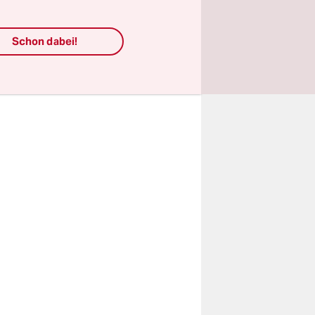
r
er das
Schon dabei!
rmierte
 nun eine