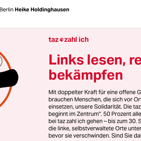
Berlin
Heike Holdinghausen
n oben Schlick rieselt, haben Seegraswiesen, Mi
taz
zahl ich

l ein Problem. Wie eine dünne Decke legt sich das
 Zeug auf Tiere und Pflanzen und stört sie beim 
Links lesen, r
d Fressen. Im streng geschützten Nationalpark 
bekämpfen
rklappen von Sand und Schlick daher verboten – 
tus als Weltnaturerbe der Unesco widerspricht d
ppe.
Mit doppelter Kraft für eine offene G
brauchen Menschen, die sich vor O
einsetzen, unsere Solidarität. Die ta
sächsische Landesbetrieb für Küstenschutz (NL
beginnt im Zentrum“. 50 Prozent a
nnoch darüber entscheiden, ob in der Region 2,3 
bei taz zahl ich gehen – bis zum 30
 Sand und Schlick abgeladen werden dürfen. De
die linke, selbstverwaltete Orte unte
bevor sie verschwinden. Sind Sie da
n die Niederlande gestellt. Sie möchten die ohne