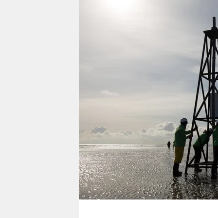
berlin
nord
wahrheit
verlag
verlag
veranstaltungen
shop
fragen & hilfe
unterstützen
abo
genossenschaft