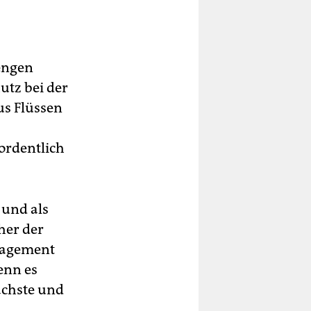
Mengen
utz bei der
us Flüssen
ordentlich
 und als
her der
nagement
enn es
fachste und