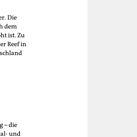
r. Die
ch dem
t ist. Zu
er Reef in
tschland
g – die
ral- und