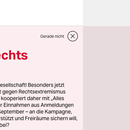
esmuscheln
Gerade nicht
Atmen,
echts
Wattenmeer
und auch
ie Nutzung
esellschaft! Besonders jetzt
rt gegen Rechtsextremismus
z kooperiert daher mit „Alles
WKN) muss
ller Einnahmen aus Anmeldungen
Millionen
. September – an die Kampagne,
n Antrag
rstützt und Freiräume sichern will,
bei?
hin durch