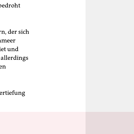
 bedroht
n, der sich
enmeer
biet und
 allerdings
ten
ertiefung