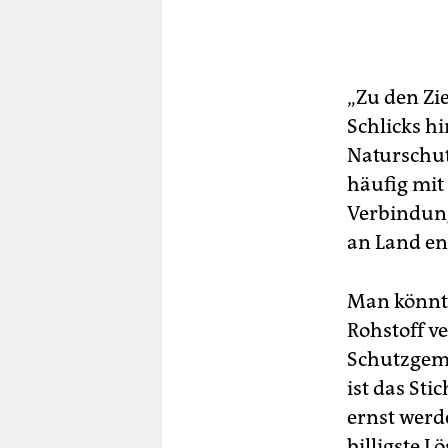
„Zu den Zi
Schlicks hi
Naturschut
häufig mit
Verbindung
an Land ent
Man könnte
Rohstoff v
Schutzgem
ist das Sti
ernst werde
billigste L