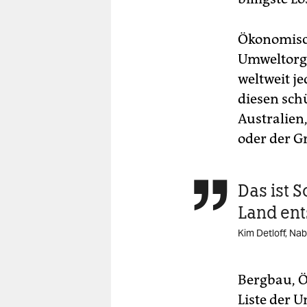
Ökonomisch
Umweltorga
weltweit je
diesen sch
Australien
oder der G
Das ist 

Land ent
Kim Detloff, Na
Bergbau, Ö
Liste der U