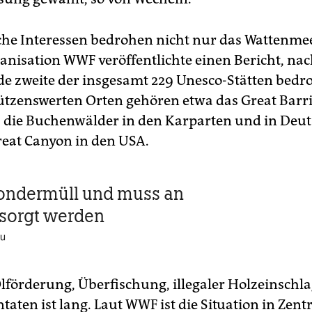
e Interessen bedrohen nicht nur das Wattenmee
nisation WWF veröffentlichte einen Bericht, na
de zweite der insgesamt 229 Unesco-Stätten bedroh
ützenswerten Orten gehören etwa das Great Barri
, die Buchenwälder in den Karparten und in Deu
reat Canyon in den USA.
Sondermüll und muss an
sorgt werden
bu
lförderung, Überfischung, illegaler Holzeinschla
ntaten ist lang. Laut WWF ist die Situation in Zent