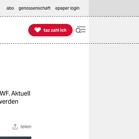
abo
genossenschaft
epaper login

taz zahl ich
taz zahl ich
WWF. Aktuell
 werden
teilen