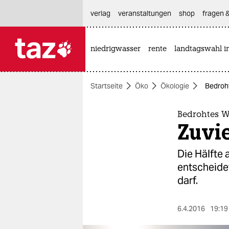
hautnavigation anspringen
hauptinhalt anspringen
footer anspringen
verlag
veranstaltungen
shop
fragen &
niedrigwasser
rente
landtagswahl i

taz zahl ich
taz zahl ich
Startseite
Öko
Ökologie
Bedroht
themen
politik
Bedrohtes W
Zuvi
öko
Die Hälfte 
gesellschaft
entscheide
darf.
kultur
sport
6.4.2016
19:19