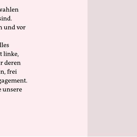
wahlen
sind.
h und vor
lles
 linke,
ür deren
n, frei
ngagement.
e unsere