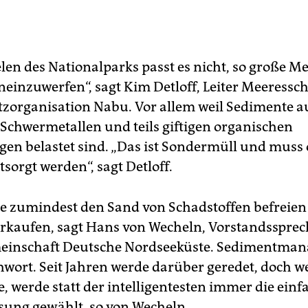
elen des Nationalparks passt es nicht, so große 
neinzuwerfen“, sagt Kim Detloff, Leiter Meeressch
zorganisation Nabu. Vor allem weil Sedimente a
 Schwermetallen und teils giftigen organischen
en belastet sind. „Das ist Sondermüll und muss 
sorgt werden“, sagt Detloff.
 zumindest den Sand von Schadstoffen befreien
erkaufen, sagt Hans von Wecheln, Vorstandssprec
einschaft Deutsche Nordseeküste. Sedimentma
chwort. Seit Jahren werde darüber geredet, doch w
, werde statt der intelligentesten immer die ein
ösung gewählt, so von Wecheln.