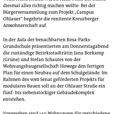
epaper login
diesmal alles richtig machen wollte: Bei der
Bürgerversammlung zum Projekt „Campus
Ohlauer“ begehrte die renitente Kreuzberger
Anwohnerschaft auf.
In der Aula der benachbarten Rosa-Parks-
Grundschule präsentierten am Donnerstagabend
die zuständige Bezirksstadträtin Jana Borkamp
(Grüne) und Stefan Schautes von der
Wohnungsbaugesellschaft Ho­woge den fertigen
Plan für einen Neubau auf dem Schulgelände. Im
Rahmen des vom Senat geförderten Projekts für
modulares Bauen soll an der Ohlauer Straße ein
fünf- bis siebenstöckiger Gebäudekomplex
entstehen.
Vorgesehen sind 140 Wohnungen für verschiedene