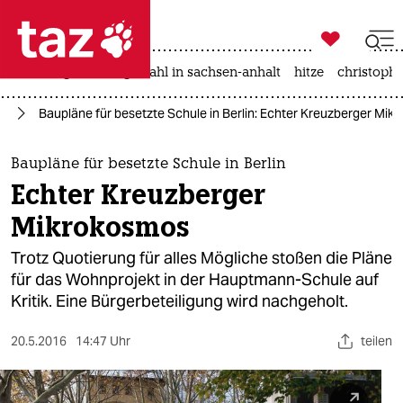

taz zahl ich
iran-krieg
landtagswahl in sachsen-anhalt
hitze
christophe

taz zahl ich
in
Baupläne für besetzte Schule in Berlin: Echter Kreuzberger Mik
taz zahl ich
themen
Baupläne für besetzte Schule in Berlin
Echter Kreuzberger
politik
Mikrokosmos
öko
Trotz Quotierung für alles Mögliche stoßen die Pläne
für das Wohnprojekt in der Hauptmann-Schule auf
gesellschaft
Kritik. Eine Bürgerbeteiligung wird nachgeholt.
kultur
20.5.2016
14:47 Uhr
teilen
sport