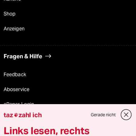
Shop
Anzeigen
Fragen & Hilfe
Feedback
Aboservice
ePaper Login
taz
zahl ich
Gerade nicht

Downloads für Abonnierende
Links lesen, rechts