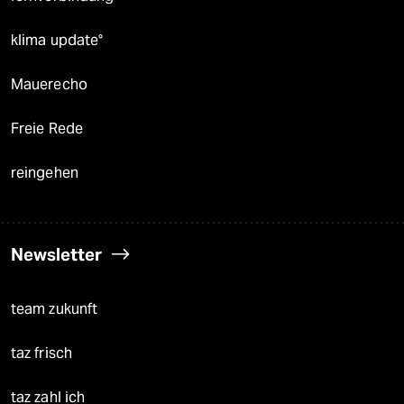
klima update°
Mauerecho
Freie Rede
reingehen
Newsletter
team zukunft
taz frisch
taz zahl ich