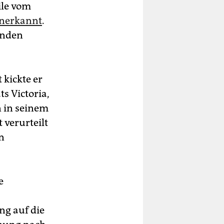
ile vom
anerkannt
.
ünden
 kickte er
s Victoria,
n in seinem
 verurteilt
n
e
ng auf die