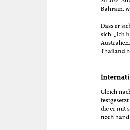
Straße. Au
Bahrain, w
Dass er sic
sich. „Ich 
Australien.
Thailand h
Internat
Gleich nac
festgesetz
die er mit
noch hands