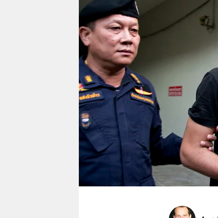
berlin
nord
wahrheit
verlag
verlag
veranstaltungen
shop
fragen & hilfe
unterstützen
abo
genossenschaft