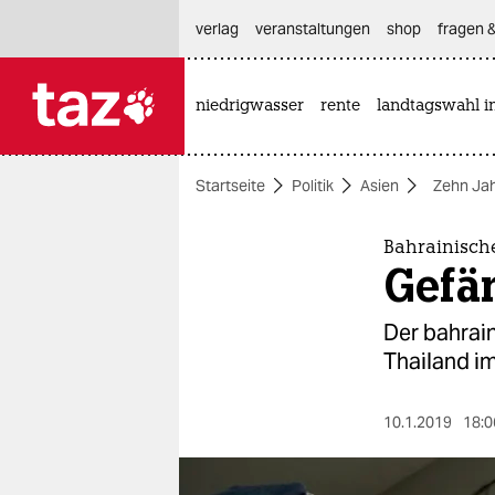
hautnavigation anspringen
hauptinhalt anspringen
footer anspringen
verlag
veranstaltungen
shop
fragen &
niedrigwasser
rente
landtagswahl i

taz zahl ich
taz zahl ich
Startseite
Politik
Asien
Zehn Jah
themen
politik
Bahrainische
Gefän
öko
Der bahrain
gesellschaft
Thailand im
kultur
10.1.2019
18:0
sport