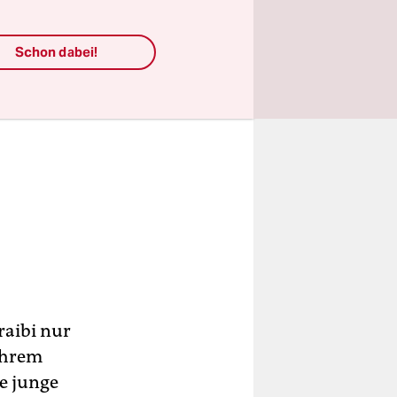
Schon dabei!
raibi nur
ihrem
ie junge