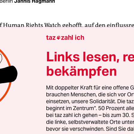
Berlin
Jannis Hagmann
uf Human Rights Watch gehofft, auf den einflussr
band Fifa oder die australische Regierung. Aber 
taz
zahl ich

glich eine 18-jährige Saudi-Arabierin aus dem G
 das dürfte den Profi-Fußballer Hakim al-Araibi 
Links lesen, r
bekämpfen
November schon sitzt der bahrainische Staatsbürg
 in Thailand, also dort, wo am Wochenende zufäl
Mit doppelter Kraft für eine offene G
brauchen Menschen, die sich vor O
f Mohammed al-Kunun gestoppt wurde
. Die jun
einsetzen, unsere Solidarität. Die ta
ien wollte (und will es weiterhin) nach Australie
beginnt im Zentrum“. 50 Prozent a
igenen Familie in Sicherheit zu bringen, der sie 
bei taz zahl ich gehen – bis zum 30
Zwangsheirat und sogar Todesdrohungen vorwirf
die linke, selbstverwaltete Orte unte
bevor sie verschwinden. Sind Sie da