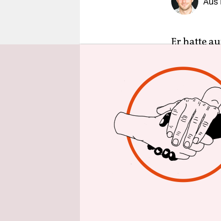
Aus 
epaper login
Er hatte a
Fußballver
jetzt womö
raus hilft,
haben.
Seit Ende 
– und zwar
auch
Raha
Saudi-Arab
vor ihrer e
Pläne zur 