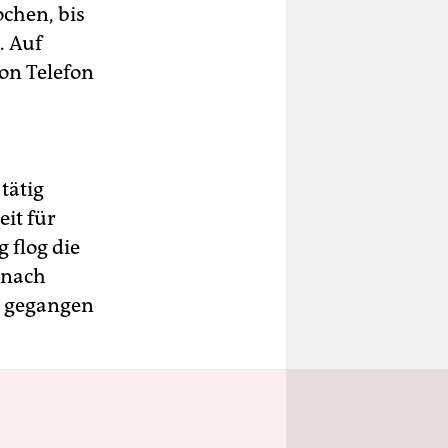
chen, bis
. Auf
von Telefon
tätig
it für
 flog die
 nach
n gegangen