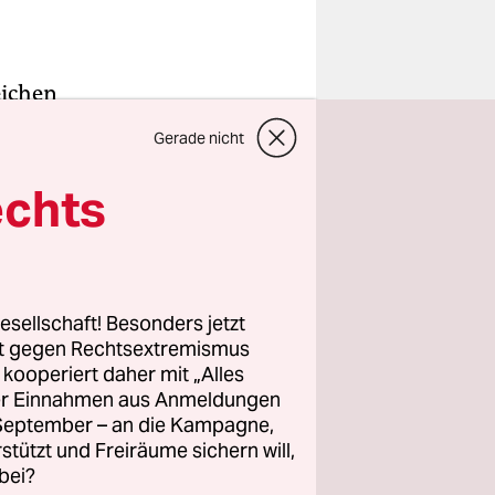
eichen
dass ihm
Gerade nicht
efängnis
überrascht
echts
er in Haft
ligerweise
esellschaft! Besonders jetzt
rt gegen Rechtsextremismus
ge Frau aus
z kooperiert daher mit „Alles
n, um sich
ller Einnahmen aus Anmeldungen
Missbrauch,
. September – an die Kampagne,
t.
rstützt und Freiräume sichern will,
bei?