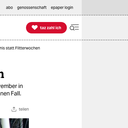
abo
genossenschaft
epaper login

taz zahl ich
taz zahl ich
nis statt Flitterwochen
n
vember in
nen Fall.
teilen