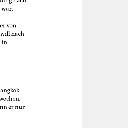
ebung nach
 war.
 er von
 will nach
 in
Bangkok
rwochen,
ann er nur