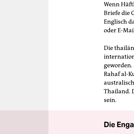
Wenn Häftl
Briefe die 
Englisch d
oder E-Mail
Die thailä
internation
geworden. 
Rahaf al-K
australisc
Thailand. 
sein.
Die Enga