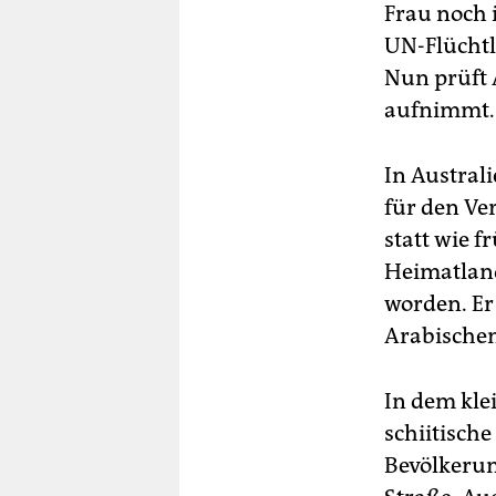
Frau noch i
UN-Flüchtl
Nun prüft 
aufnimmt.
In Australi
für den Ver
statt wie 
Heimatland
worden. Er
Arabischen
In dem kle
schiitisch
Bevölkerun