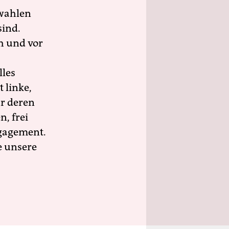
wahlen
sind.
h und vor
lles
 linke,
ür deren
n, frei
ngagement.
e unsere