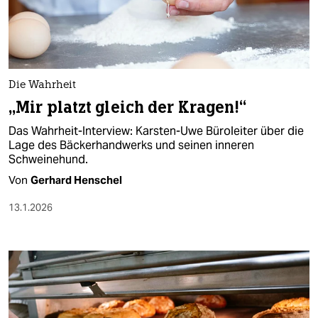
berlin
nord
wahrheit
Die Wahrheit
verlag
„Mir platzt gleich der Kragen!“
verlag
Das Wahrheit-Interview: Karsten-Uwe Büroleiter über die
Lage des Bäckerhandwerks und seinen inneren
veranstaltungen
Schweinehund.
shop
Von
Gerhard Henschel
fragen & hilfe
13.1.2026
unterstützen
abo
genossenschaft