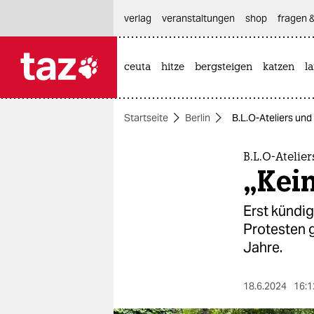
hautnavigation anspringen
hauptinhalt anspringen
footer anspringen
verlag
veranstaltungen
shop
fragen &
ceuta
hitze
bergsteigen
katzen
l

taz zahl ich
taz zahl ich
Startseite
Berlin
B.L.O-Ateliers und
themen
politik
B.L.O-Atelie
„Kei
öko
Erst kündig
gesellschaft
Protesten g
Jahre.
kultur
sport
18.6.2024
16:1