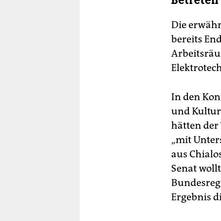
Betreten
Die erwäh
bereits En
Arbeitsräu
Elektrotec
In den Konf
und Kulturs
hätten der
„mit Unter
aus Chialo
Senat wollt
Bundesregi
Ergebnis 