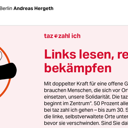
Berlin
Andreas Hergeth
en Geschichten in Berlin gut aus, die von gekündi
taz
zahl ich

tnissen und von Verdrängung erzählen. Doch nu
 in Lichtenberg ein Funken Hoffnung auf: Den
B.L
Links lesen, r
lände des einstigen Bahnbetriebswerk Berlin-Li
bekämpfen
.L.O.) am S-Bahnhof Nöldnerplatz flatterte ein
ertrag der Grundstückseigentümerin Deutsche B
Mit doppelter Kraft für eine offene G
brauchen Menschen, die sich vor O
einsetzen, unsere Solidarität. Die ta
rgemeinschaft, auf dem Gelände seit 20 Jahren an
beginnt im Zentrum“. 50 Prozent a
 weitere Jahre zur Miete in Aussicht gestellt, wie
bei taz zahl ich gehen – bis zum 30
el
am Dienstag zuerst berichtete. Eine gute Nachri
die linke, selbstverwaltete Orte unte
kündigten Künst­le­r:in­nen und Handwerker:inn
bevor sie verschwinden. Sind Sie da