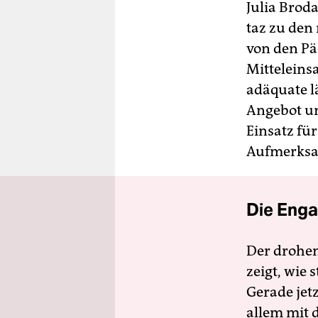
Julia Broda
taz zu den
von den Pä
Mitteleins
adäquate lä
Angebot un
Einsatz für
Aufmerksa
Die Enga
Der drohe
zeigt, wie
Gerade jet
allem mit d