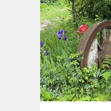
berlin
nord
wahrheit
verlag
verlag
veranstaltungen
shop
fragen & hilfe
unterstützen
abo
genossenschaft