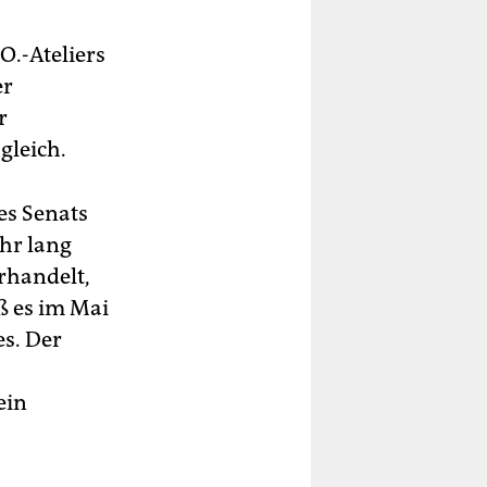
O.-Ateliers
er
r
gleich.
es Senats
ahr lang
rhandelt,
ß es im Mai
s. Der
ein