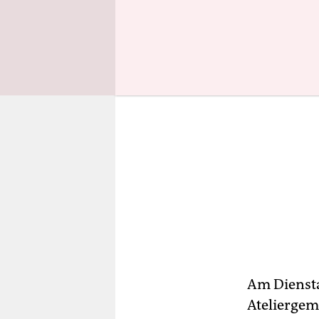
Am Diensta
Ateliergem