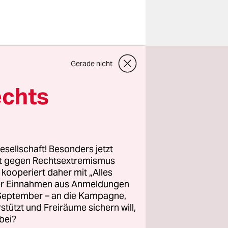
gten
Gerade nicht
n keimt in
.O.-Ateliers
echts
chtenberg
ahn ins
esellschaft! Besonders jetzt
rt gegen Rechtsextremismus
z kooperiert daher mit „Alles
sässig,
ller Einnahmen aus Anmeldungen
 der
. September – an die Kampagne,
cht für die
rstützt und Freiräume sichern will,
en?
bei?