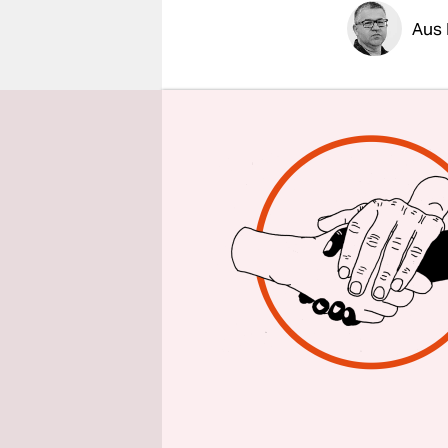
epaper login
Aus 
Selten geh
Mietverhäl
einem Fall
auf dem Ge
Ost (kurz B
Folgemietv
Haus.
Der Atelie
werden zwei
Tagesspieg
rund 90 ge