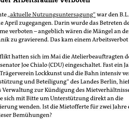
 der Arbeitsräume verboten
nte
„aktuelle Nutzungsuntersagung“
war den B.L.
de April zugegangen. Darin wurde das Betreten d
me verboten – angeblich wären die Mängel an de
hnik zu gravierend. Das kam einem Arbeitsverbot 
likt hatten sich im Mai die Atelierbeauftragten d
enator Joe Chialo (CDU) eingeschaltet. Fast ein J
 Trägerverein Lockkunst und die Bahn intensiv ve
stützung und Beteiligung“ des Landes Berlin, hie
s Verwaltung zur Kündigung des Mietverhältnisse
e sich mit Bitte um Unterstützung direkt an die
erung wenden. Ist die Mietofferte für zwei Jahre 
dieser Bemühungen?