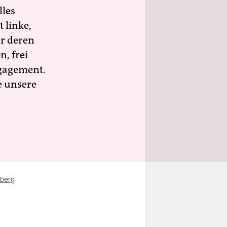
lles
 linke,
ür deren
n, frei
ngagement.
e unsere
nberg