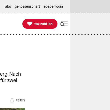
abo
genossenschaft
epaper login

taz zahl ich
taz zahl ich
berg. Nach
für zwei
teilen