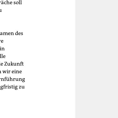
äche soll
u
 Namen des
re
in
lle
ie Zukunft
n wir eine
ernführung
gfristig zu