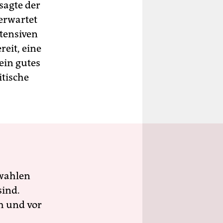
sagte der
erwartet
ntensiven
eit, eine
ein gutes
itische
wahlen
sind.
h und vor