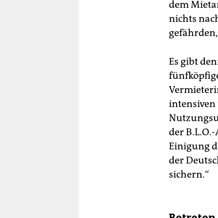
dem Mietan
nichts nac
gefährden,
Es gibt den
fünfköpfig
Vermieteri
intensiven
Nutzungsun
der B.L.O.-
Einigung d
der Deutsc
sichern.“