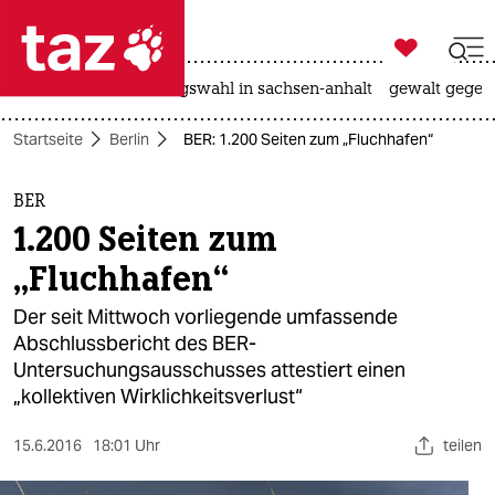

taz zahl ich
hitze
surfen
landtagswahl in sachsen-anhalt
gewalt gegen

taz zahl ich
Startseite
Berlin
BER: 1.200 Seiten zum „Fluchhafen“
taz zahl ich
themen
BER
1.200 Seiten zum
politik
„Fluchhafen“
öko
Der seit Mittwoch vorliegende umfassende
Abschlussbericht des BER-
gesellschaft
Untersuchungsausschusses attestiert einen
„kollektiven Wirklichkeitsverlust“
kultur
sport
15.6.2016
18:01 Uhr
teilen