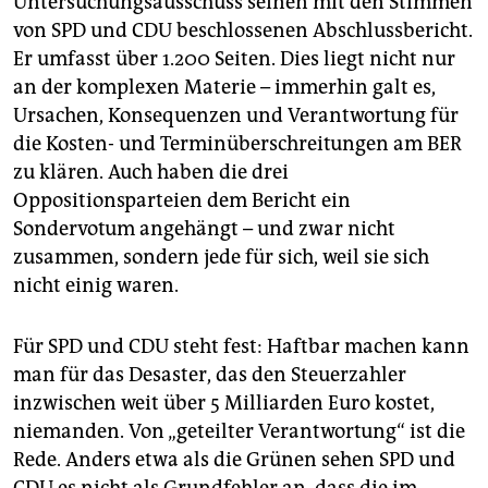
Untersuchungsausschuss seinen mit den Stimmen
epaper login
von SPD und CDU beschlossenen Abschlussbericht.
Er umfasst über 1.200 Seiten. Dies liegt nicht nur
an der komplexen Materie – immerhin galt es,
Ursachen, Konsequenzen und Verantwortung für
die Kosten- und Termin­überschreitungen am BER
zu klären. Auch haben die drei
Oppositionsparteien dem Bericht ein
Sondervotum angehängt – und zwar nicht
zusammen, sondern jede für sich, weil sie sich
nicht einig waren.
Für SPD und CDU steht fest: Haftbar machen kann
man für das Desaster, das den Steuerzahler
inzwischen weit über 5 Milliarden Euro kostet,
niemanden. Von „geteilter Verantwortung“ ist die
Rede. Anders etwa als die Grünen sehen SPD und
CDU es nicht als Grundfehler an, dass die im