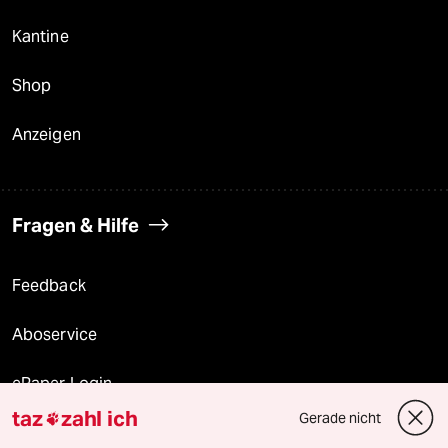
Kantine
Shop
Anzeigen
Fragen & Hilfe
Feedback
Aboservice
ePaper Login
taz
zahl ich
Gerade nicht

Downloads für Abonnierende