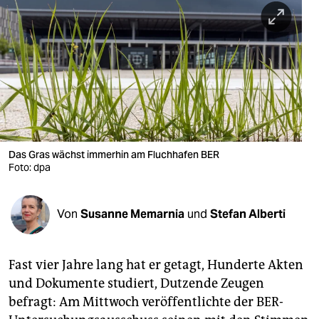
berlin
nord
wahrheit
verlag
verlag
veranstaltungen
Das Gras wächst immerhin am Fluchhafen BER
Foto: dpa
shop
fragen & hilfe
Von
Susanne Memarnia
und
Stefan Alberti
unterstützen
Fast vier Jahre lang hat er getagt, Hunderte Akten
abo
und Dokumente studiert, Dutzende Zeugen
genossenschaft
befragt: Am Mittwoch veröffentlichte der BER-