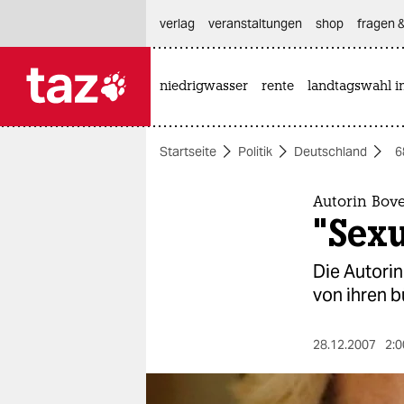
hautnavigation anspringen
hauptinhalt anspringen
footer anspringen
verlag
veranstaltungen
shop
fragen &
niedrigwasser
rente
landtagswahl i

taz zahl ich
taz zahl ich
Startseite
Politik
Deutschland
6
themen
politik
Autorin Bov
"Sexu
öko
Die Autorin
gesellschaft
von ihren 
kultur
28.12.2007
2:0
sport