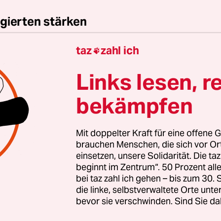
gierten stärken
taz
zahl ich
nde Erfolg der AfD bei den kommenden Landtags

 stark rechtsextreme Kräfte inzwischen geworden 
Links lesen, r
zt braucht es Zusammenhalt und Solidarität. Auc
en Menschen, die sich vor Ort für eine starke
bekämpfen
schaft einsetzen. Die taz kooperiert deshalb mit "A
 Zentrum". Die Kampagne unterstützt bundesweit
Mit doppelter Kraft für eine offene G
altete Orte und baut einen solidarischen Fonds f
brauchen Menschen, die sich vor O
Erhalt auf. Eine offene Gesellschaft braucht gute
einsetzen, unsere Solidarität. Die ta
en Journalismus – und zivilgesellschaftliches E
beginnt im Zentrum“. 50 Prozent a
 auch? Dann machen Sie mit und unterstützen Si
bei taz zahl ich gehen – bis zum 30
die linke, selbstverwaltete Orte unte
bevor sie verschwinden. Sind Sie da