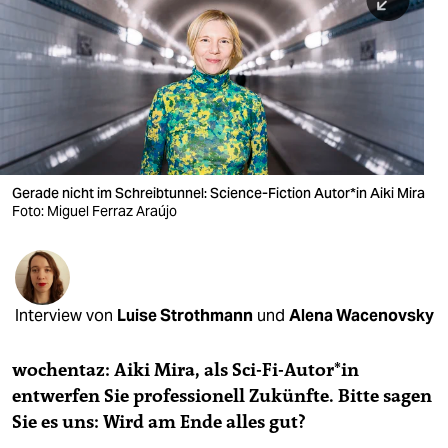
berlin
nord
wahrheit
verlag
verlag
Gerade nicht im Schreibtunnel: Science-Fiction Au­to­r*in Aiki Mira
Foto: Miguel Ferraz Araújo
veranstaltungen
shop
fragen & hilfe
Interview von
Luise Strothmann
und
Alena Wacenovsky
unterstützen
wochentaz: Aiki Mira, als Sci-Fi-Autor*in
abo
entwerfen Sie professionell Zukünfte. Bitte sagen
genossenschaft
Sie es uns: Wird am Ende alles gut?