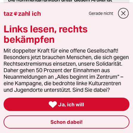
geschlossen.
taz
zahl ich
Wir öffnen die Kommentarspalte bei ausgewählten
Gerade nicht

Artikeln für etwa drei Tage –
hier sind sie zu finden
.
Links lesen, rechts
bekämpfen
Mit doppelter Kraft für eine offene Gesellschaft!
Zangler
Besonders jetzt brauchen Menschen, die sich gegen
06.04.2024
,
13:43 Uhr
Rechtsextremismus einsetzen, unsere Solidarität.
Manchmal bin ich über die Außensicht auf Sci-
Daher gehen 50 Prozent der Einnahmen aus
Fi schon überrascht.
Neuanmeldungen an „Alles beginnt im Zentrum“ –
eine Kampagne, die bedrohte linke Kulturzentren
Die großen philosophischen Fragen und das
und Jugendorte unterstützt. Sind Sie dabei?
Thema Gender haben eine große Tradition. Es
lohnt sich, einfach mal wieder (?) Ursula K.

Ja, ich will
LeGuin zu lesen.
Und Normalisierung in der Literatur? Das war
Schon dabei!
von Anfang an ein wichtiger Punkt für Star