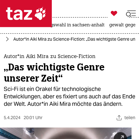

taz zahl ich
hitze
surfen
landtagswahl in sachsen-anhalt
gewalt gegen

taz zahl ich
ag
Au­to­r*in Aiki Mira zu Science-Fiction: „Das wichtigste Genre unse
taz zahl ich
themen
Au­to­r*in Aiki Mira zu Science-Fiction
„Das wichtigste Genre
politik
unserer Zeit“
öko
Sci-Fi ist ein Orakel für technologische
Entwicklungen, aber es fixiert uns auch auf das Ende
gesellschaft
der Welt. Au­to­r*in Aiki Mira möchte das ändern.
kultur
5.4.2024
20:01 Uhr
teilen
sport