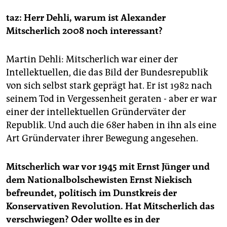
berlin
taz: Herr Dehli, warum ist Alexander
nord
Mitscherlich 2008 noch interessant?
wahrheit
Martin Dehli: Mitscherlich war einer der
verlag
Intellektuellen, die das Bild der Bundesrepublik
von sich selbst stark geprägt hat. Er ist 1982 nach
verlag
seinem Tod in Vergessenheit geraten - aber er war
veranstaltungen
einer der intellektuellen Gründerväter der
Republik. Und auch die 68er haben in ihn als eine
shop
Art Gründervater ihrer Bewegung angesehen.
fragen & hilfe
Mitscherlich war vor 1945 mit Ernst Jünger und
unterstützen
dem Nationalbolschewisten Ernst Niekisch
abo
befreundet, politisch im Dunstkreis der
Konservativen Revolution. Hat Mitscherlich das
genossenschaft
verschwiegen? Oder wollte es in der