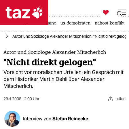

taz zahl ich
hitze
krieg in der ukraine
us-demokraten
nahost-konflikt

taz zahl ich
te
Autor und Soziologe Alexander Mitscherlich: "Nicht direkt gelog
taz zahl ich
themen
Autor und Soziologe Alexander Mitscherlich
"Nicht direkt gelogen"
politik
Vorsicht vor moralischen Urteilen: ein Gespräch mit
öko
dem Historiker Martin Dehli über Alexander
Mitscherlich.
gesellschaft
29.4.2008
2:00 Uhr
teilen
kultur
sport
Interview von
Stefan Reinecke