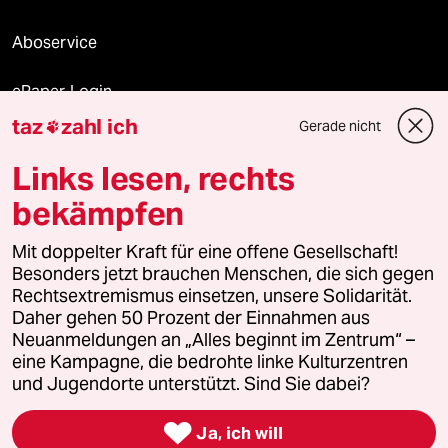
Aboservice
ePaper Login
taz
zahl ich
Gerade nicht

Downloads für Abonnierende
Links lesen, rechts
bekämpfen
© 2026 taz Verlags und Vertriebs GmbH
Mit doppelter Kraft für eine offene Gesellschaft!
Alle Rechte vorbehalten. Bei rechtlichen Fragen oder für Genehmigungen
wenden Sie sich bitte an
lizenzen@taz.de
Besonders jetzt brauchen Menschen, die sich gegen
Rechtsextremismus einsetzen, unsere Solidarität.
Daher gehen 50 Prozent der Einnahmen aus
Feedback
Redaktionsstatut
Kommune-Richtlinien
KI-
Neuanmeldungen an „Alles beginnt im Zentrum“ –
eine Kampagne, die bedrohte linke Kulturzentren
Leitlinie
Informant
Datenschutz
Impressum
AGB
und Jugendorte unterstützt. Sind Sie dabei?
Seitenwende
Einwilligungen widerrufen (Ads)

Ja, ich will