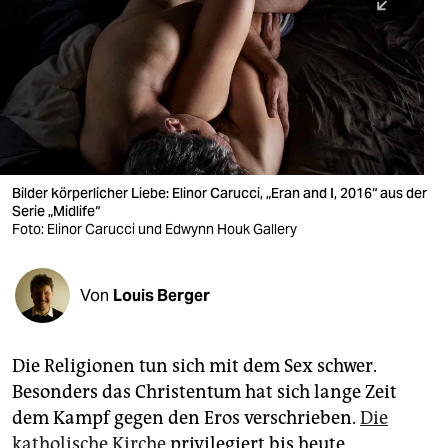
berlin
nord
wahrheit
verlag
verlag
Bilder körperlicher Liebe: Elinor Carucci, „Eran and I, 2016“ aus der
Serie „Midlife“
veranstaltungen
Foto: Elinor Carucci und Edwynn Houk Gallery
shop
fragen & hilfe
Von
Louis Berger
unterstützen
Die Religionen tun sich mit dem Sex schwer.
abo
Besonders das Christentum hat sich lange Zeit
genossenschaft
dem Kampf gegen den Eros verschrieben.
Die
katholische Kirche
privilegiert bis heute