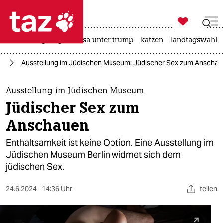

taz zahl ich
hitze
bergsteigen
usa unter trump
katzen
landtagswahl i

taz zahl ich
te
Ausstellung im Jüdischen Museum: Jüdischer Sex zum Anscha
taz zahl ich
themen
Ausstellung im Jüdischen Museum
Jüdischer Sex zum
politik
Anschauen
öko
Enthaltsamkeit ist keine Option. Eine Ausstellung im
Jüdischen Museum Berlin widmet sich dem
gesellschaft
jüdischen Sex.
kultur
24.6.2024
14:36 Uhr
teilen
sport