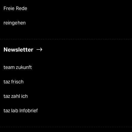
Freie Rede
reingehen
Newsletter
team zukunft
taz frisch
taz zahl ich
taz lab Infobrief