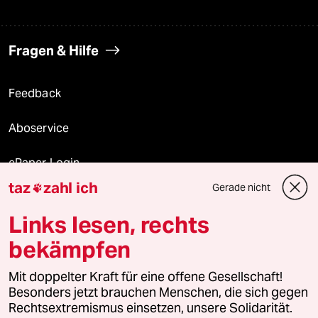
Fragen & Hilfe
Feedback
Aboservice
ePaper Login
taz
zahl ich
Gerade nicht

Downloads für Abonnierende
Links lesen, rechts
bekämpfen
© 2026 taz Verlags und Vertriebs GmbH
Mit doppelter Kraft für eine offene Gesellschaft!
Alle Rechte vorbehalten. Bei rechtlichen Fragen oder für Genehmigungen
wenden Sie sich bitte an
lizenzen@taz.de
Besonders jetzt brauchen Menschen, die sich gegen
Rechtsextremismus einsetzen, unsere Solidarität.