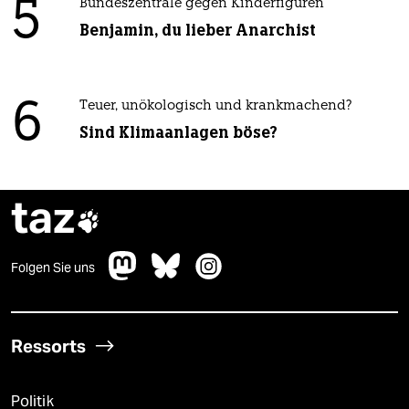
5
Bundeszentrale gegen Kinderfiguren
Benjamin, du lieber Anarchist
6
Teuer, unökologisch und krankmachend?
Sind Klimaanlagen böse?
taz

Folgen Sie uns
Ressorts
Politik