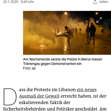
berlin
20.1.2020
8:40 Uhr
teilen
nord
wahrheit
verlag
verlag
veranstaltungen
Am Wochenende setzte die Polizei in Beirut massiv
shop
Tränengas gegen Demonstranten ein
Foto: ap
fragen & hilfe
unterstützen
D
ass die Proteste im Libanon
ein neues
abo
Ausmaß der Gewalt
erreicht haben, ist der
genossenschaft
eskalierenden Taktik der
Sicherheitsbehörden und Politiker geschuldet. Am