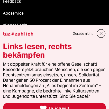
Feedback
Aboservice
ePaper Login
taz
zahl ich
Gerade nicht

Downloads für Abonnierende
Links lesen, rechts
bekämpfen
© 2026 taz Verlags und Vertriebs GmbH
Mit doppelter Kraft für eine offene Gesellschaft!
Alle Rechte vorbehalten. Bei rechtlichen Fragen oder für Genehmigungen
wenden Sie sich bitte an
lizenzen@taz.de
Besonders jetzt brauchen Menschen, die sich gegen
Rechtsextremismus einsetzen, unsere Solidarität.
Daher gehen 50 Prozent der Einnahmen aus
Feedback
Redaktionsstatut
Kommune-Richtlinien
KI-
Neuanmeldungen an „Alles beginnt im Zentrum“ –
eine Kampagne, die bedrohte linke Kulturzentren
Leitlinie
Informant
Datenschutz
Impressum
AGB
und Jugendorte unterstützt. Sind Sie dabei?
Seitenwende
Einwilligungen widerrufen (Ads)

Ja, ich will