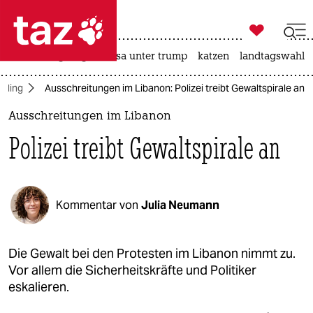

taz zahl ich
hitze
bergsteigen
usa unter trump
katzen
landtagswahl i

taz zahl ich
hling
Ausschreitungen im Libanon: Polizei treibt Gewaltspirale an
taz zahl ich
Ausschreitungen im Libanon
themen
Polizei treibt Gewaltspirale an
politik
öko
Kommentar von
Julia Neumann
gesellschaft
kultur
Die Gewalt bei den Protesten im Libanon nimmt zu.
Vor allem die Sicherheitskräfte und Politiker
sport
eskalieren.