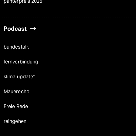
panterpreis 2026
Podcast
bundestalk
fernverbindung
klima update°
Mauerecho
Freie Rede
reingehen