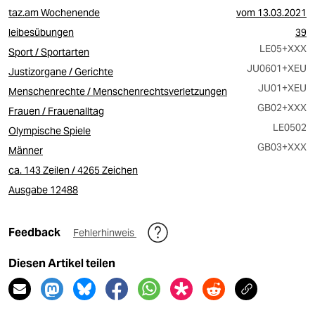
taz.am Wochenende
vom
13.03.2021
leibesübungen
39
LE05
+XXX
Sport / Sportarten
JU0601
+XEU
Justizorgane / Gerichte
JU01
+XEU
Menschenrechte / Menschenrechtsverletzungen
GB02
+XXX
Frauen / Frauenalltag
LE0502
Olympische Spiele
GB03
+XXX
Männer
ca. 143 Zeilen / 4265 Zeichen
Ausgabe 12488
Feedback
Fehlerhinweis
Diesen Artikel teilen