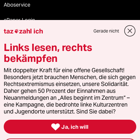
Aboservice
ePaper Login
taz
zahl ich
Gerade nicht

Downloads für Abonnierende
Links lesen, rechts
bekämpfen
© 2026 taz Verlags und Vertriebs GmbH
Mit doppelter Kraft für eine offene Gesellschaft!
Alle Rechte vorbehalten. Bei rechtlichen Fragen oder für Genehmigungen
wenden Sie sich bitte an
lizenzen@taz.de
Besonders jetzt brauchen Menschen, die sich gegen
Rechtsextremismus einsetzen, unsere Solidarität.
Daher gehen 50 Prozent der Einnahmen aus
Feedback
Redaktionsstatut
Kommune-Richtlinien
KI-
Neuanmeldungen an „Alles beginnt im Zentrum“ –
eine Kampagne, die bedrohte linke Kulturzentren
Leitlinie
Informant
Datenschutz
Impressum
AGB
und Jugendorte unterstützt. Sind Sie dabei?
Seitenwende
Einwilligungen widerrufen (Ads)

Ja, ich will