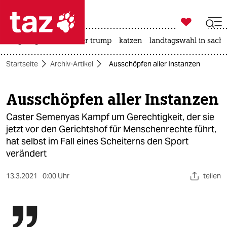

taz zahl ich
bergsteigen
usa unter trump
katzen
landtagswahl in sachs

taz zahl ich
Startseite
Archiv-Artikel
Ausschöpfen aller Instanzen
taz zahl ich
themen
Ausschöpfen aller Instanzen
politik
Caster Semenyas Kampf um Gerechtigkeit, der sie
jetzt vor den Gerichtshof für Menschenrechte führt,
öko
hat selbst im Fall eines Scheiterns den Sport
verändert
gesellschaft
13.3.2021
0:00 Uhr
teilen
kultur
sport
