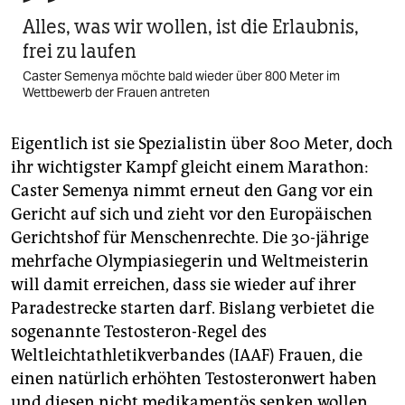
berlin
Alles, was wir wollen, ist die Erlaubnis,
nord
frei zu laufen
Caster Semenya möchte bald wieder über 800 Meter im
wahrheit
Wettbewerb der Frauen antreten
verlag
Eigentlich ist sie Spezialistin über 800 Meter, doch
verlag
ihr wichtigster Kampf gleicht einem Marathon:
Caster Semenya nimmt erneut den Gang vor ein
veranstaltungen
Gericht auf sich und zieht vor den Europäischen
shop
Gerichtshof für Menschenrechte. Die 30-jährige
mehrfache Olympiasiegerin und Weltmeisterin
fragen & hilfe
will damit erreichen, dass sie wieder auf ihrer
unterstützen
Paradestrecke starten darf. Bislang verbietet die
so­genannte Testosteron-Regel des
abo
Weltleichtathletikverbandes (IAAF) Frauen, die
genossenschaft
einen natürlich erhöhten Testosteronwert haben
und diesen nicht medikamentös senken wollen,