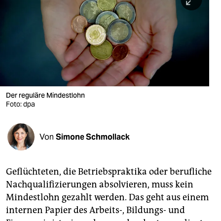
berlin
nord
wahrheit
verlag
verlag
Der reguläre Mindestlohn
Foto: dpa
veranstaltungen
shop
Von
Simone Schmollack
fragen & hilfe
unterstützen
Geflüchteten, die Betriebspraktika oder berufliche
Nachqualifizierungen absolvieren, muss kein
abo
Mindestlohn gezahlt werden. Das geht aus einem
genossenschaft
internen Papier des Arbeits-, Bildungs- und