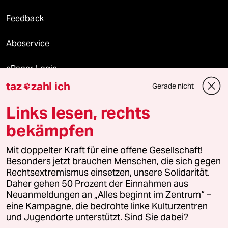
Feedback
Aboservice
ePaper Login
taz
zahl ich
Gerade nicht

Downloads für Abonnierende
Links lesen, rechts
bekämpfen
© 2026 taz Verlags und Vertriebs GmbH
Mit doppelter Kraft für eine offene Gesellschaft!
Alle Rechte vorbehalten. Bei rechtlichen Fragen oder für Genehmigungen
wenden Sie sich bitte an
lizenzen@taz.de
Besonders jetzt brauchen Menschen, die sich gegen
Rechtsextremismus einsetzen, unsere Solidarität.
Daher gehen 50 Prozent der Einnahmen aus
Feedback
Redaktionsstatut
Kommune-Richtlinien
KI-
Neuanmeldungen an „Alles beginnt im Zentrum“ –
eine Kampagne, die bedrohte linke Kulturzentren
Leitlinie
Informant
Datenschutz
Impressum
AGB
und Jugendorte unterstützt. Sind Sie dabei?