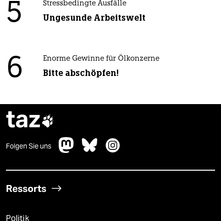
5
Stressbedingte Ausfälle
Ungesunde Arbeitswelt
6
Enorme Gewinne für Ölkonzerne
Bitte abschöpfen!
taz

Folgen Sie uns
Ressorts
Politik