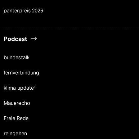
panterpreis 2026
Podcast
bundestalk
fernverbindung
klima update°
Mauerecho
Freie Rede
reingehen