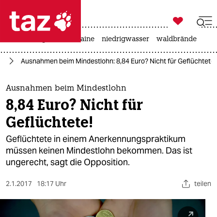

taz zahl ich
hitze
krieg in der ukraine
niedrigwasser
waldbrände

taz zahl ich
ht
Ausnahmen beim Mindestlohn: 8,84 Euro? Nicht für Geflüchtete!
taz zahl ich
themen
Ausnahmen beim Mindestlohn
8,84 Euro? Nicht für
politik
Geflüchtete!
öko
Geflüchtete in einem Anerkennungspraktikum
müssen keinen Mindestlohn bekommen. Das ist
gesellschaft
ungerecht, sagt die Opposition.
kultur
2.1.2017
18:17 Uhr
teilen
sport