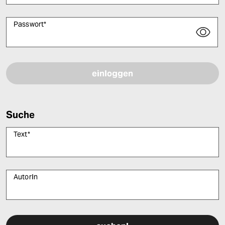
Passwort
*
Bitte füllen Sie alle Pflichtfelder (*) aus, um fortfahren zu können.
Suche
Text
*
AutorIn
Bitte füllen Sie alle Pflichtfelder (*) aus, um fortfahren zu können.