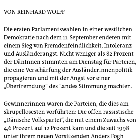
berlin
VON
REINHARD WOLFF
nord
wahrheit
Die ersten Parlamentswahlen in einer westlichen
Demokratie nach dem 11. September endeten mit
verlag
einem Sieg von Fremdenfeindlichkeit, Intoleranz
und Ausländerangst. Nicht weniger als 82 Prozent
verlag
der DänInnen stimmten am Dienstag für Parteien,
veranstaltungen
die eine Verschärfung der AusländerInnenpolitik
propagieren und mit der Angst vor einer
shop
„Überfremdung“ des Landes Stimmung machten.
fragen & hilfe
unterstützen
Gewinnerinnen waren die Parteien, die dies am
skrupellosesten vorführten: Die offen rassistische
abo
„Dänische Volkspartei“, die mit einem Zuwachs von
4,6 Prozent auf 12 Prozent kam und die seit 1998
genossenschaft
unter ihrem neuen Vorsitzenden Anders Fogh