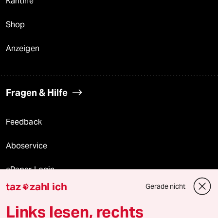
Kantine
Shop
Anzeigen
Fragen & Hilfe
Feedback
Aboservice
ePaper Login
taz
zahl ich
Gerade nicht

Downloads für Abonnierende
Links lesen, rechts