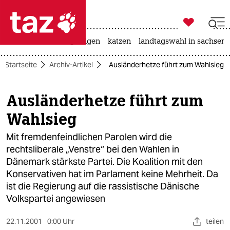

taz zahl ich
ceuta
hitze
bergsteigen
katzen
landtagswahl in sachsen-

taz zahl ich
Startseite
Archiv-Artikel
Ausländerhetze führt zum Wahlsieg
taz zahl ich
themen
Ausländerhetze führt zum
Wahlsieg
politik
Mit fremdenfeindlichen Parolen wird die
öko
rechtsliberale „Venstre“ bei den Wahlen in
Dänemark stärkste Partei. Die Koalition mit den
gesellschaft
Konservativen hat im Parlament keine Mehrheit. Da
kultur
ist die Regierung auf die rassistische Dänische
Volkspartei angewiesen
sport
22.11.2001
0:00 Uhr
teilen