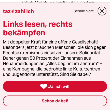
Falsch. Verfolgte genießen Asyl, egal wie
"anders" sie sind. Ich käme übrigens nicht auf
taz
zahl ich
Gerade nicht

die Idee, wenn ich nicht in Australien
einwandern darf (ich habe keine dort gefragte
Links lesen, rechts
Qualifikation) zu schreien "nur weil ich anders
bin".
bekämpfen
Es gibt tatsächlich Länder, in denen das
Anderssein per Gesetz eine Aufnahme
Mit doppelter Kraft für eine offene Gesellschaft!
verhindert (Schwulsein, Nichtmoslem sein etc.);
Besonders jetzt brauchen Menschen, die sich gegen
aber eher nicht Frankreich.
Rechtsextremismus einsetzen, unsere Solidarität.
Daher gehen 50 Prozent der Einnahmen aus
@Vic,
Neuanmeldungen an „Alles beginnt im Zentrum“ –
eine Kampagne, die bedrohte linke Kulturzentren
ich würde mich freuen, wenn Sie ab und an
und Jugendorte unterstützt. Sind Sie dabei?
auch einmal Argumente liefern statt die
Schlechtigkeit Ihrer Mitmenschen zu beklagen.

Ja, ich will
Schon dabei!
Christophe THOMAS
21.10.2013
,
14:12 Uhr