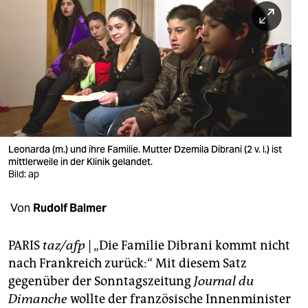
berlin
nord
wahrheit
verlag
verlag
veranstaltungen
Leonarda (m.) und ihre Familie. Mutter Dzemila Dibrani (2 v. l.) ist
mittlerweile in der Klinik gelandet.
shop
Bild: ap
fragen & hilfe
Von
Rudolf Balmer
unterstützen
PARIS
taz/afp
| „Die Familie Dibrani kommt nicht
abo
nach Frankreich zurück:“ Mit diesem Satz
gegenüber der Sonntagszeitung
Journal du
genossenschaft
Dimanche
wollte der französische Innenminister