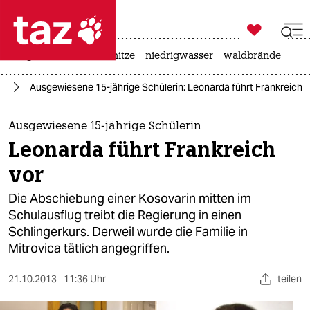

taz zahl ich
krieg in der ukraine
hitze
niedrigwasser
waldbrände

taz zahl ich
ch
Ausgewiesene 15-jährige Schülerin: Leonarda führt Frankreich v
taz zahl ich
themen
Ausgewiesene 15-jährige Schülerin
Leonarda führt Frankreich
politik
vor
öko
Die Abschiebung einer Kosovarin mitten im
Schulausflug treibt die Regierung in einen
gesellschaft
Schlingerkurs. Derweil wurde die Familie in
Mitrovica tätlich angegriffen.
kultur
sport
21.10.2013
11:36 Uhr
teilen