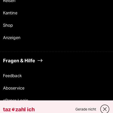
Reisen
Kantine
Shop
Anzeigen
Fragen & Hilfe
Feedback
Aboservice
ePaper Login
taz
zahl ich
Gerade nicht

Downloads für Abonnierende