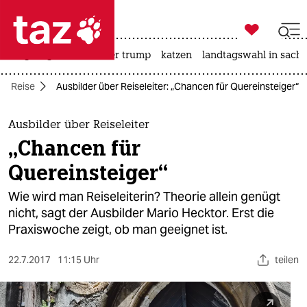

taz zahl ich
bergsteigen
usa unter trump
katzen
landtagswahl in sachs

taz zahl ich
Reise
Ausbilder über Reiseleiter: „Chancen für Quereinsteiger“
taz zahl ich
themen
Ausbilder über Reiseleiter
„Chancen für
politik
Quereinsteiger“
öko
Wie wird man Reiseleiterin? Theorie allein genügt
nicht, sagt der Ausbilder Mario Hecktor. Erst die
gesellschaft
Praxiswoche zeigt, ob man geeignet ist.
kultur
22.7.2017
11:15 Uhr
teilen
sport