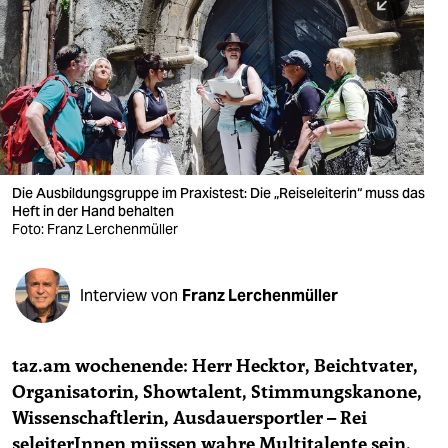
berlin
nord
wahrheit
verlag
verlag
Die Ausbildungsgruppe im Praxistest: Die „Reiseleiterin“ muss das
Heft in der Hand behalten
veranstaltungen
Foto: Franz Lerchenmüller
shop
fragen & hilfe
Interview von
Franz Lerchenmüller
unterstützen
taz.am wochenende: Herr Hecktor, ­Beichtvater,
abo
Organisatorin, Showtalent, Stim­mungskanone,
genossenschaft
Wissenschaft­lerin, Ausdauersportler – Rei
seleiterInnen müssen wahre ­Multitalente sein.