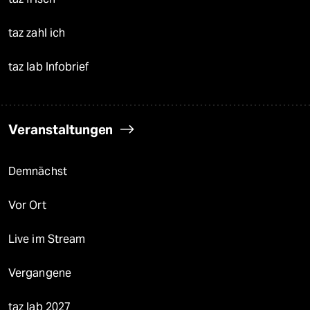
taz zahl ich
taz lab Infobrief
Veranstaltungen
Demnächst
Vor Ort
Live im Stream
Vergangene
taz lab 2027