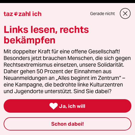
taz Archiv
taz
zahl ich
Gerade nicht

Links lesen, rechts
Mehr taz Angebote
bekämpfen
Mit doppelter Kraft für eine offene Gesellschaft!
Reisen
Besonders jetzt brauchen Menschen, die sich gegen
Rechtsextremismus einsetzen, unsere Solidarität.
Kantine
Daher gehen 50 Prozent der Einnahmen aus
Neuanmeldungen an „Alles beginnt im Zentrum“ –
Shop
eine Kampagne, die bedrohte linke Kulturzentren
und Jugendorte unterstützt. Sind Sie dabei?
Anzeigen

Ja, ich will
Schon dabei!
Fragen & Hilfe