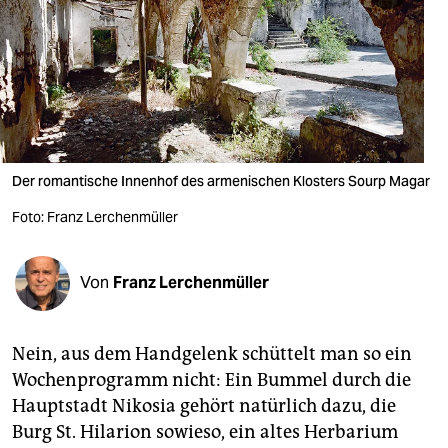
berlin
nord
wahrheit
verlag
verlag
Der romantische Innenhof des armenischen Klosters Sourp Magar
veranstaltungen
Foto: Franz Lerchenmüller
shop
Von
Franz Lerchenmüller
fragen & hilfe
unterstützen
Nein, aus dem Handgelenk schüttelt man so ein
abo
Wochenprogramm nicht: Ein Bummel durch die
Hauptstadt Nikosia gehört natürlich dazu, die
genossenschaft
Burg St. Hilarion sowieso, ein altes Herbarium