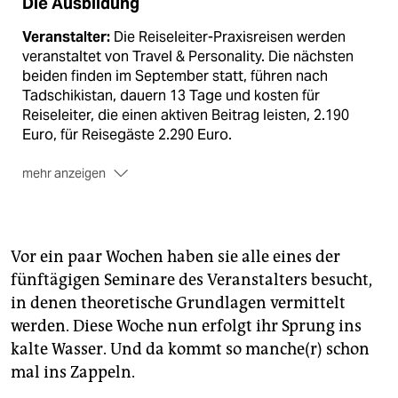
Die Ausbildung
Veranstalter:
Die Reiseleiter-Praxisreisen werden
veranstaltet von Travel & Personality. Die nächsten
beiden finden im September statt, führen nach
Tadschikistan, dauern 13 Tage und kosten für
Reiseleiter, die einen aktiven Beitrag leisten, 2.190
Euro, für Reisegäste 2.290 Euro.
mehr anzeigen
Preis:
Der fünftägige Reiseleiter-Ausbildungs-
Lehrgang kostet im Münsterland 595 Euro, die
achttägige Variante auf Mallorca 695 Euro. Als
Vor ein paar Wochen haben sie alle eines der
Abschluss gibt es ein Zertifikat. Travel & Personality,
fünftägigen Seminare des Veranstalters besucht,
Im Betzengaiern 29, 70597 Stuttgart, Tel. 07 11 7 58 67
in denen theoretische Grundlagen vermittelt
77,
www.travel-and-personality.de
werden. Diese Woche nun erfolgt ihr Sprung ins
Nordzypern:
Tourismus Zen­trum Nordzypern,
kalte Wasser. Und da kommt so manche(r) schon
Joachimstaler Str. 10–12, 10719 Berlin, Tel. 0 30 88 92
mal ins Zappeln.
94 84,
www.nord­zypern-touristik.de