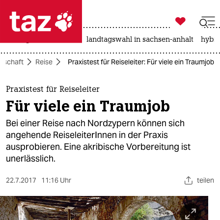

taz zahl ich
niedrigwasser
rente
landtagswahl in sachsen-anhalt
hybri

taz zahl ich
llschaft
Reise
Praxistest für Reiseleiter: Für viele ein Traumjob
taz zahl ich
themen
Praxistest für Reiseleiter
Für viele ein Traumjob
politik
Bei einer Reise nach Nordzypern können sich
öko
angehende ReiseleiterInnen in der Praxis
ausprobieren. Eine akribische Vorbereitung ist
gesellschaft
unerlässlich.
kultur
22.7.2017
11:16 Uhr
teilen
sport