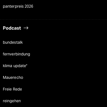
panterpreis 2026
Podcast
bundestalk
fernverbindung
klima update°
Mauerecho
Freie Rede
reingehen