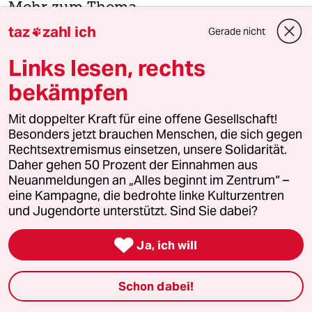
Mehr zum Thema
taz
zahl ich
Gerade nicht

Links lesen, rechts
bekämpfen
Mit doppelter Kraft für eine offene Gesellschaft!
Besonders jetzt brauchen Menschen, die sich gegen
Rechtsextremismus einsetzen, unsere Solidarität.
Daher gehen 50 Prozent der Einnahmen aus
Neuanmeldungen an „Alles beginnt im Zentrum“ –
eine Kampagne, die bedrohte linke Kulturzentren
Syrer im Libanon
und Jugendorte unterstützt. Sind Sie dabei?
Assad wartet schon
Im Libanon leben anderthalb Millionen Geflüchtete aus

Ja, ich will
Syrien. Die sollten jetzt zurückkehren, finden die meisten
der vier Millionen Libanesen.
Schon dabei!
Von
Jakob Farah