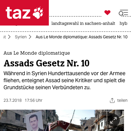

taz zahl ich
niedrigwasser
rente
landtagswahl in sachsen-anhalt
hybri

taz zahl ich
ost
Syrien
Aus Le Monde diplomatique: Assads Gesetz Nr. 10
taz zahl ich
themen
Aus Le Monde diplomatique
Assads Gesetz Nr. 10
politik
Während in Syrien Hunderttausende vor der Armee
öko
fliehen, enteignet Assad seine Kritiker und spielt die
Grundstücke seinen Verbündeten zu.
gesellschaft
23.7.2018
17:56 Uhr
teilen
kultur
sport