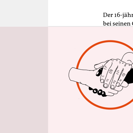
epaper login
Der 16-jähr
bei seinen
Arbeit nac
Geburt aus 
zwei Tage p
Körperpfle
Großmarkt 
um 6 Uhr m
zum Feiera
Kunden. So
den ganze
Er versich
die Hausau