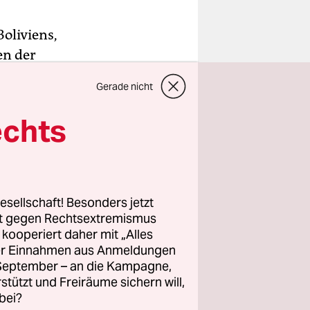
Boliviens,
en der
 vor seiner
Gerade nicht
tet Daniel
echts
sten
hulbeginn
ter bis
t den
esellschaft! Besonders jetzt
rbeite ich
rt gegen Rechtsextremismus
z kooperiert daher mit „Alles
ller Einnahmen aus Anmeldungen
. September – an die Kampagne,
besuch noch
rstützt und Freiräume sichern will,
Woche. Für
bei?