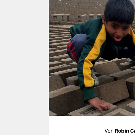
berlin
nord
wahrheit
verlag
verlag
veranstaltungen
shop
fragen & hilfe
unterstützen
abo
genossenschaft
Von
Robin 