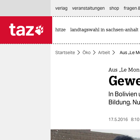
hautnavigation anspringen
hauptinhalt anspringen
footer anspringen
verlag
veranstaltungen
shop
fragen &
hitze
landtagswahl in sachsen-anhalt

taz zahl ich
taz zahl ich
Startseite
Öko
Arbeit
Aus „Le M
themen
politik
Aus „Le Mon
Gewer
öko
In Bolivien
gesellschaft
Bildung. N
kultur
17.5.2016
8:10
sport