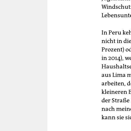
Windschutz
Lebensunte
In Peru ke
nicht in d
Prozent) o
in 2014), w
Haushaltse
aus Lima m
arbeiten, 
kleineren 
der Straße 
nach meine
kann sie si