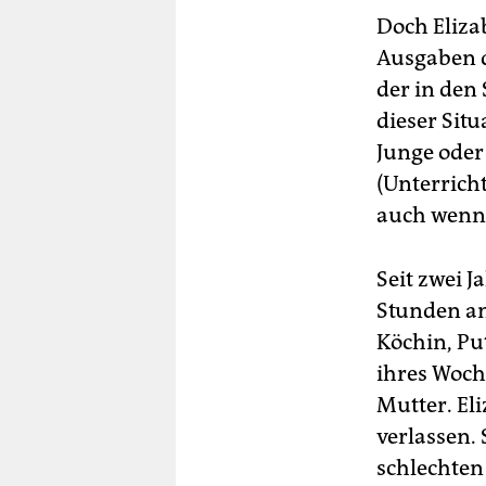
Doch Eliza
Ausgaben d
der in den 
dieser Situ
Junge oder
(Unterrich
auch wenn 
Seit zwei 
Stunden am
Köchin, Pu
ihres Woche
Mutter. Eli
verlassen. 
schlechten