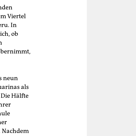
enden
em Viertel
eru. In
ich, ob
n
 übernimmt,
gs neun
uarinas als
 Die Hälfte
hrer
hule
ner
et. Nachdem