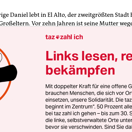
ige Daniel lebt in El Alto, der zweitgrößten Stadt 
 Großeltern. Vor zehn Jahren ist seine Mutter weg
h Buenos Aires gezogen. Sein Vater hat sich schon
taz
zahl ich

dem Staub gemacht. Seit er elf Jahre alt ist, arbei
ro Woche bei seiner Tante. Sie verkauft
Links lesen, r
geprodukte auf der Feria 16 de Julio, dem wichtig
bekämpfen
Südamerikas. Donnerstags fängt er noch vor Sc
orgens an und macht am frühen Nachmittag wei
bend. Er packt aus, räumt auf und verhandelt mi
Mit doppelter Kraft für eine offene G
nntags sei es einfacher, meint Daniel: „Denn da a
brauchen Menschen, die sich vor O
einsetzen, unsere Solidarität. Die ta
n Tag ohne Unterbrechung.“
beginnt im Zentrum“. 50 Prozent a
bei taz zahl ich gehen – bis zum 30
ert, die Arbeit beeinträchtige weder seinen Schul
die linke, selbstverwaltete Orte unte
fgaben. 20 Bolívar (etwa 2 Euro) verdient er pro 
bevor sie verschwinden. Sind Sie da