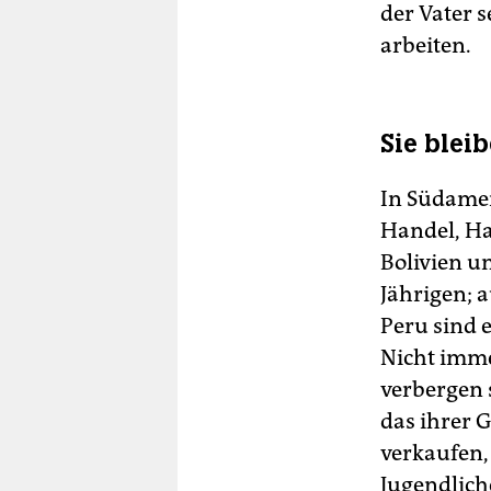
der Vater 
arbeiten.
Sie blei
In Südamer
Handel, Ha
Bolivien un
Jährigen; a
Peru sind 
Nicht immer
verbergen 
das ihrer 
verkaufen,
Jugendlich