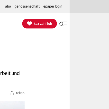
abo
genossenschaft
epaper login

taz zahl ich
taz zahl ich
Arbeit und
teilen