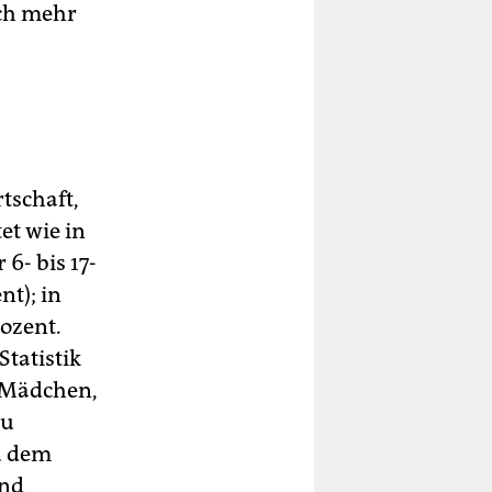
och mehr
tschaft,
et wie in
6- bis 17-
nt); in
ozent.
Statistik
m Mädchen,
zu
u dem
und