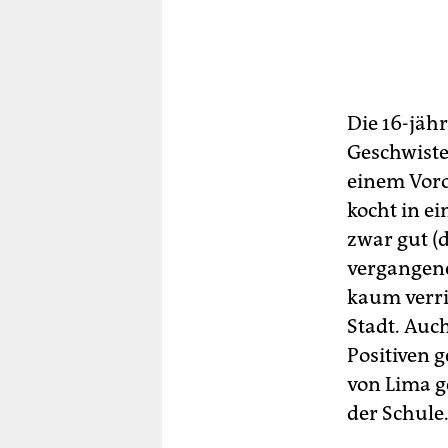
Die 16-jähr
Geschwiste
einem Voro
kocht in e
zwar gut (
vergangene
kaum verrin
Stadt. Auch
Positiven 
von Lima g
der Schule