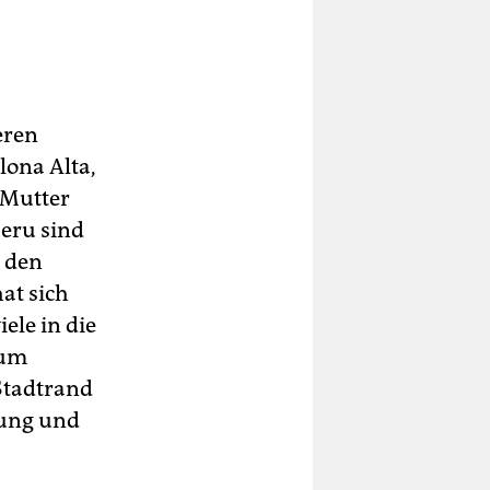
eren
lona Alta,
 Mutter
eru sind
n den
at sich
ele in die
zum
 Stadtrand
gung und