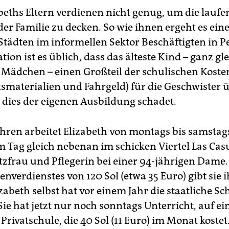
beths Eltern verdienen nicht genug, um die lauf
er Familie zu decken. So wie ihnen ergeht es ein
Städten im informellen Sektor Beschäftigten in P
ation ist es üblich, dass das älteste Kind – ganz gle
 Mädchen – einen Großteil der schulischen Koste
tsmaterialien und Fahrgeld) für die Geschwister
dies der eigenen Ausbildung schadet.
Jahren arbeitet Elizabeth von montags bis samsta
 Tag gleich nebenan im schicken Viertel Las Cas
tzfrau und Pflegerin bei einer 94-jährigen Dame.
nverdienstes von 120 Sol (etwa 35 Euro) gibt sie i
zabeth selbst hat vor einem Jahr die staatliche Sc
Sie hat jetzt nur noch sonntags Unterricht, auf ei
 Privatschule, die 40 Sol (11 Euro) im Monat kost