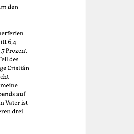
 um den
merferien
tt 6,4
,7 Prozent
eil des
e Cristián
icht
m meine
bends auf
n Vater ist
ren drei