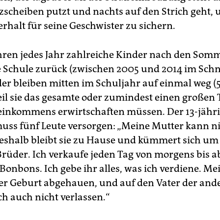
scheiben putzt und nachts auf den Strich geht,
rhalt für seine Geschwister zu sichern.
hren jedes Jahr zahlreiche Kinder nach den Som
ie Schule zurück (zwischen 2005 und 2014 im Schni
der bleiben mitten im Schuljahr auf einmal weg (5
eil sie das gesamte oder zumindest einen großen T
inkommens erwirtschaften müssen. Der 13-jährig
uss fünf Leute versorgen: „Meine Mutter kann n
deshalb bleibt sie zu Hause und kümmert sich u
Brüder. Ich verkaufe jeden Tag von morgens bis a
Bonbons. Ich gebe ihr alles, was ich verdiene. Mei
r Geburt abgehauen, und auf den Vater der ande
ch auch nicht verlassen.“