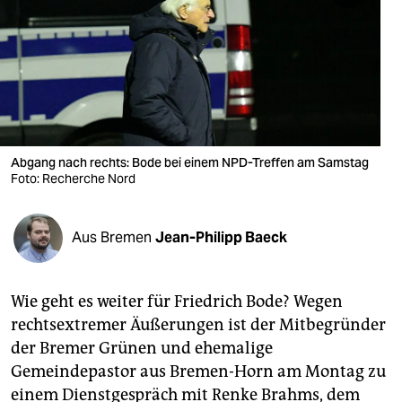
berlin
nord
wahrheit
verlag
verlag
Abgang nach rechts: Bode bei einem NPD-Treffen am Samstag
Foto: Recherche Nord
veranstaltungen
shop
Aus Bremen
Jean-Philipp Baeck
fragen & hilfe
unterstützen
Wie geht es weiter für Friedrich Bode? Wegen
rechtsextremer Äußerungen ist der Mitbegründer
abo
der Bremer Grünen und ehemalige
Gemeindepastor aus Bremen-Horn am Montag zu
genossenschaft
einem Dienstgespräch mit Renke Brahms, dem