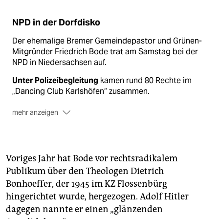
NPD in der Dorfdisko
Der ehemalige Bremer Gemeindepastor und Grünen-
Mitgründer Friedrich Bode trat am Samstag bei der
NPD in Niedersachsen auf.
Unter Polizeibegleitung
kamen rund 80 Rechte im
„Dancing Club Karlshöfen“ zusammen.
mehr anzeigen
Neben Bode sprachen
die NPD-Landeschef Thorsten
Heise (Thüringen) und Ingo Stawitz (Schleswig-
Holstein).
Voriges Jahr hat Bode vor rechtsradikalem
Unter dem Namen „Lunikoff“
trat Michael Regener
Publikum über den Theologen Dietrich
auf. Er war Kopf der verbotenen Rechtsrockband
Bonhoeffer, der 1945 im KZ Flossenbürg
„Landser“.
hingerichtet wurde, hergezogen. Adolf Hitler
dagegen nannte er einen „glänzenden
Fotos zeigen
auch die Bremer Rechten Andreas