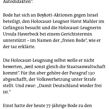
Hackmann und Henrik Ostendorf.
Autodidakten“.
Die Geschäftsleitung der Disko distanzierte sich
im
Bode hat sich an Boykott-Aktionen gegen Israel
Nachhinein von der NPD und will von nichts gewusst
haben.
beteiligt, den Holocaust-Leugner Horst Mahler im
Gefängnis besucht und die Holocaust-Leugnerin
Niedersachsens NPD-Landesgeschäftsführer
Ulrich
Ursula Haverbeck bei einem Gerichtstermin
Eigenfeld sagte der taz, es habe ein regulärer
unterstützt – im Namen der „freien Rede“, wie er
Mietvertrag bestanden.
der taz erklärte.
Die Holocaust-Leugnung selbst wolle er nicht
bewerten, „weil sonst gleich die Staatsanwaltschaft
kommt“. Für ihn aber gehöre der Paragraf 130
abgeschafft, der Volksverhetzung unter Strafe
stellt. Und zwar: „Damit Deutschland wieder frei
ist.“
Einst hatte der heute 77-jährige Bode zu den