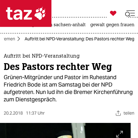

taz zahl ich
hitze
landtagswahl in sachsen-anhalt
gewalt gegen frauen

taz zahl ich
Bremen
Auftritt bei NPD-Veranstaltung: Des Pastors rechter Weg
taz zahl ich
themen
Auftritt bei NPD-Veranstaltung
Des Pastors rechter Weg
politik
Grünen-Mitgründer und Pastor im Ruhestand
öko
Friedrich Bode ist am Samstag bei der NPD
aufgetreten. Nun lud ihn die Bremer Kirchenführung
gesellschaft
zum Dienstgespräch.
kultur
20.2.2018
11:37 Uhr
teilen
sport