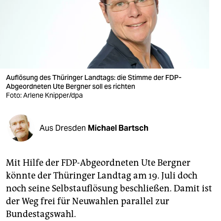
berlin
nord
wahrheit
verlag
Auflösung des Thüringer Landtags: die Stimme der FDP-
verlag
Abgeordneten Ute Bergner soll es richten
Foto: Arlene Knipper/dpa
veranstaltungen
shop
Aus Dresden
Michael Bartsch
fragen & hilfe
Mit Hilfe der FDP-Abgeordneten Ute Bergner
unterstützen
könnte der Thüringer Landtag am 19. Juli doch
abo
noch seine Selbstauflösung beschließen. Damit ist
der Weg frei für Neuwahlen parallel zur
genossenschaft
Bundestagswahl.