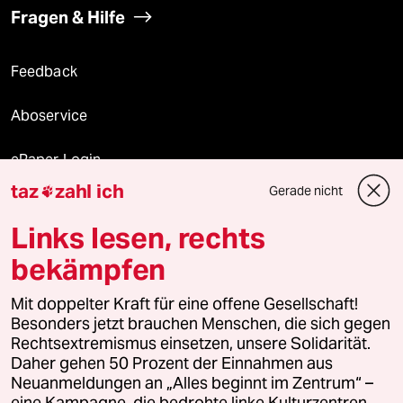
Fragen & Hilfe
Feedback
Aboservice
ePaper Login
taz
zahl ich
Gerade nicht

Downloads für Abonnierende
Links lesen, rechts
bekämpfen
© 2026 taz Verlags und Vertriebs GmbH
Alle Rechte vorbehalten. Bei rechtlichen Fragen oder für Genehmigungen
Mit doppelter Kraft für eine offene Gesellschaft!
wenden Sie sich bitte an
lizenzen@taz.de
Besonders jetzt brauchen Menschen, die sich gegen
Rechtsextremismus einsetzen, unsere Solidarität.
Daher gehen 50 Prozent der Einnahmen aus
Feedback
Redaktionsstatut
Kommune-Richtlinien
KI-
Neuanmeldungen an „Alles beginnt im Zentrum“ –