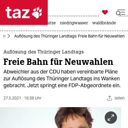

taz zahl ich
krieg in der ukraine
hitze
niedrigwasser
waldbrände

taz zahl ich
gen
Auflösung des Thüringer Landtags: Freie Bahn für Neuwahlen
taz zahl ich
themen
Auflösung des Thüringer Landtags
Freie Bahn für Neuwahlen
politik
Abweichler aus der CDU haben vereinbarte Pläne
öko
zur Auflösung des Thüringer Landtags ins Wanken
gebracht. Jetzt springt eine FDP-Abgeordnete ein.
gesellschaft
27.5.2021
16:38 Uhr
teilen
kultur
sport