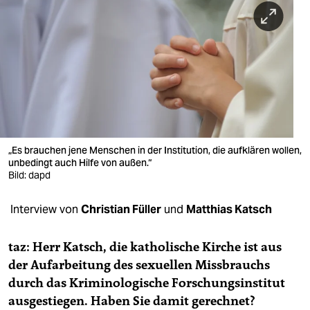
berlin
nord
wahrheit
verlag
verlag
veranstaltungen
„Es brauchen jene Menschen in der Institution, die aufklären wollen,
unbedingt auch Hilfe von außen.“
shop
Bild: dapd
fragen & hilfe
Interview von
Christian Füller
und
Matthias Katsch
unterstützen
taz: Herr Katsch, die katholische Kirche ist aus
abo
der Aufarbeitung des sexuellen Missbrauchs
durch das Kriminologische Forschungsinstitut
genossenschaft
ausgestiegen. Haben Sie damit gerechnet?