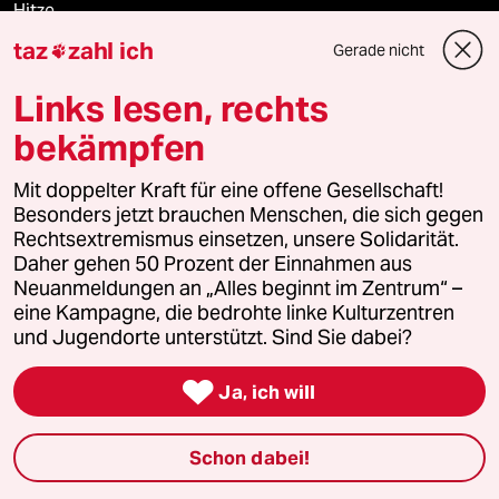
Hitze
taz
zahl ich
Gerade nicht

US-Demokraten
Links lesen, rechts
Nahost-Konflikt
bekämpfen
Waldbrände
Mit doppelter Kraft für eine offene Gesellschaft!
Besonders jetzt brauchen Menschen, die sich gegen
Rechtsextremismus einsetzen, unsere Solidarität.
Daher gehen 50 Prozent der Einnahmen aus
Verlag
Neuanmeldungen an „Alles beginnt im Zentrum“ –
eine Kampagne, die bedrohte linke Kulturzentren
und Jugendorte unterstützt. Sind Sie dabei?
Aktuelles

Ja, ich will
Hausblog
Die Seitenwende
Schon dabei!