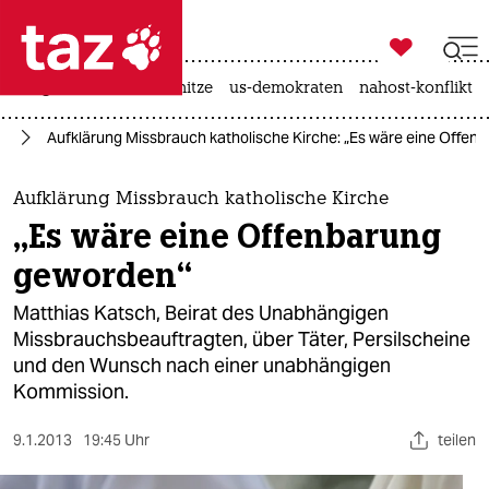

taz zahl ich
krieg in der ukraine
hitze
us-demokraten
nahost-konflikt

taz zahl ich
nd
Aufklärung Missbrauch katholische Kirche: „Es wäre eine Offen
taz zahl ich
themen
Aufklärung Missbrauch katholische Kirche
„Es wäre eine Offenbarung
politik
geworden“
öko
Matthias Katsch, Beirat des Unabhängigen
Missbrauchsbeauftragten, über Täter, Persilscheine
gesellschaft
und den Wunsch nach einer unabhängigen
Kommission.
kultur
sport
9.1.2013
19:45 Uhr
teilen