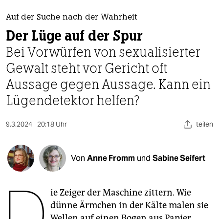
berlin
Auf der Suche nach der Wahrheit
nord
Der Lüge auf der Spur
wahrheit
Bei Vorwürfen von sexualisierter
Gewalt steht vor Gericht oft
verlag
Aussage gegen Aussage. Kann ein
verlag
Lügendetektor helfen?
veranstaltungen
shop
9.3.2024
20:18 Uhr
teilen
fragen & hilfe
Von
Anne Fromm
und
Sabine Seifert
unterstützen
D
abo
ie Zeiger der Maschine zittern. Wie
genossenschaft
dünne Ärmchen in der Kälte malen sie
Wellen auf einen Bogen aus Papier.