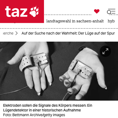

taz zahl ich
niedrigwasser
rente
landtagswahl in sachsen-anhalt
hybri

taz zahl ich
echerche
Auf der Suche nach der Wahrheit: Der Lüge auf der Spur
taz zahl ich
themen
politik
öko
gesellschaft
kultur
Elektroden sollen die Signale des Körpers messen: Ein
sport
Lügendetektor in einer historischen Aufnahme
Foto: Bettmann Archive/getty images