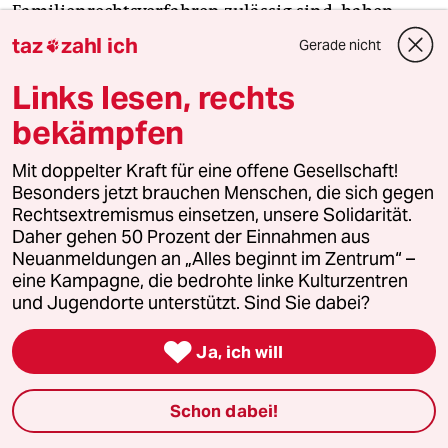
Familienrechtsverfahren zulässig sind, haben
Oberlandesgerichte unterschiedlich bewertet: Das
taz
zahl ich
Gerade nicht

Berliner Kammergericht lehnte Polygrafen im Jahr
Links lesen, rechts
2010 auch für Familienrechtsstreitigkeiten ab. Das
Oberlandesgericht Dresden ließ sie 2013
bekämpfen
ausdrücklich zu.
Mit doppelter Kraft für eine offene Gesellschaft!
Besonders jetzt brauchen Menschen, die sich gegen
Wie oft der Polygraf von deutschen Gerichten
Rechtsextremismus einsetzen, unsere Solidarität.
eingesetzt wird, lässt sich schwer sagen. Am
Daher gehen 50 Prozent der Einnahmen aus
Oberlandesgericht Hamm war es ein Fall, am
Neuanmeldungen an „Alles beginnt im Zentrum“ –
Amtsgericht Schwäbisch Hall waren es zwei Fälle.
eine Kampagne, die bedrohte linke Kulturzentren
An sächsischen Gerichten waren es mehr als 40
und Jugendorte unterstützt. Sind Sie dabei?
Verfahren, viele davon in Bautzen. An seinem

Ja, ich will
Familiengericht seien es rund zwei bis drei Fälle
pro Jahr, schätzt der Richter Andre Maier.
Schon dabei!