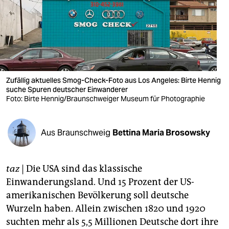
berlin
nord
wahrheit
verlag
Zufällig aktuelles Smog-Check-Foto aus Los Angeles: Birte Hennig
verlag
suche Spuren deutscher Einwanderer
Foto: Birte Hennig/Braunschweiger Museum für Photographie
veranstaltungen
shop
Aus Braunschweig
Bettina Maria Brosowsky
fragen & hilfe
taz
| Die USA sind das klassische
unterstützen
Einwanderungsland. Und 15 Prozent der US-
abo
amerikanischen Bevölkerung soll deutsche
Wurzeln haben. Allein zwischen 1820 und 1920
genossenschaft
suchten mehr als 5,5 Millionen Deutsche dort ihre