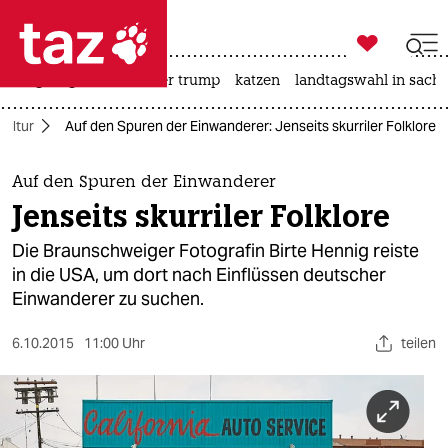

taz zahl ich
bergsteigen
usa unter trump
katzen
landtagswahl in sachs

taz zahl ich
Kultur
Auf den Spuren der Einwanderer: Jenseits skurriler Folklore
taz zahl ich
themen
Auf den Spuren der Einwanderer
Jenseits skurriler Folklore
politik
Die Braunschweiger Fotografin Birte Hennig reiste
öko
in die USA, um dort nach Einflüssen deutscher
Einwanderer zu suchen.
gesellschaft
6.10.2015
11:00 Uhr
teilen
kultur
sport