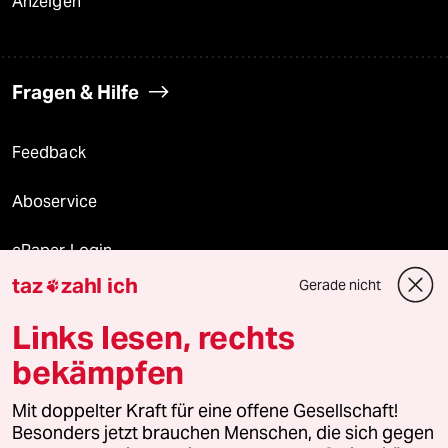
Anzeigen
Fragen & Hilfe
Feedback
Aboservice
ePaper Login
taz
zahl ich
Gerade nicht

Downloads für Abonnierende
Links lesen, rechts
bekämpfen
© 2026 taz Verlags und Vertriebs GmbH
Mit doppelter Kraft für eine offene Gesellschaft!
Alle Rechte vorbehalten. Bei rechtlichen Fragen oder für Genehmigungen
wenden Sie sich bitte an
lizenzen@taz.de
Besonders jetzt brauchen Menschen, die sich gegen