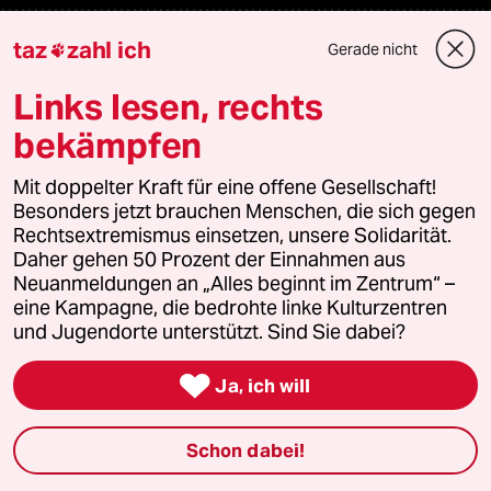
taz
zahl ich
Podcast
Gerade nicht

Links lesen, rechts
bundestalk
bekämpfen
fernverbindung
Mit doppelter Kraft für eine offene Gesellschaft!
Besonders jetzt brauchen Menschen, die sich gegen
klima update°
Rechtsextremismus einsetzen, unsere Solidarität.
Daher gehen 50 Prozent der Einnahmen aus
Mauerecho
Neuanmeldungen an „Alles beginnt im Zentrum“ –
eine Kampagne, die bedrohte linke Kulturzentren
Freie Rede
und Jugendorte unterstützt. Sind Sie dabei?

reingehen
Ja, ich will
Schon dabei!
Newsletter