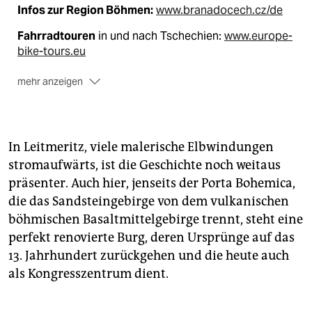
Infos zur Region Böhmen:
www.branadocech.cz/de
Fahrradtouren
in und nach Tschechien:
www.europe-
bike-tours.eu
mehr anzeigen
Infos zu Děčín:
www.active-point.cz
Lesetipp:
Ein guter Reiseführer ist im Trescher Verlag
erschienen: „Tschechien“, 488 Seiten mit vielen Fotos,
In Leitmeritz, viele malerische Elbwindungen
Stadtplänen und Übersichtskarten, 2020, 19,95 Euro
stromaufwärts, ist die Geschichte noch weitaus
präsenter. Auch hier, jenseits der Porta Bohemica,
die das Sandsteingebirge von dem vulkanischen
böhmischen Basaltmittelgebirge trennt, steht eine
perfekt renovierte Burg, deren Ursprünge auf das
13. Jahrhundert zurückgehen und die heute auch
als Kongresszentrum dient.