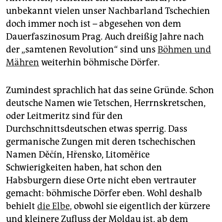
epaper login
unbekannt vielen unser Nachbarland Tschechien
doch immer noch ist – abgesehen von dem
Dauerfaszinosum Prag. Auch dreißig Jahre nach
der „samtenen Revolution“ sind uns
Böhmen und
Mähren
weiterhin böhmische Dörfer.
Zumindest sprachlich hat das seine Gründe. Schon
deutsche Namen wie Tetschen, Herrnskretschen,
oder Leitmeritz sind für den
Durchschnittsdeutschen etwas sperrig. Dass
germanische Zungen mit deren tschechischen
Namen Děčín, Hřensko, Litoměřice
Schwierigkeiten haben, hat schon den
Habsburgern diese Orte nicht eben vertrauter
gemacht: böhmische Dörfer eben. Wohl deshalb
behielt
die Elbe,
obwohl sie eigentlich der kürzere
und kleinere Zufluss der Moldau ist, ab dem