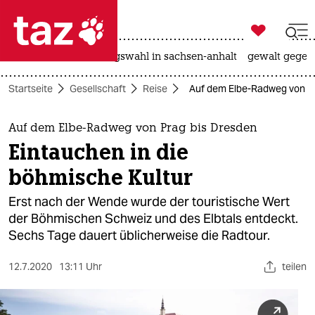

taz zahl ich
hitze
surfen
landtagswahl in sachsen-anhalt
gewalt gegen

taz zahl ich
Startseite
Gesellschaft
Reise
Auf dem Elbe-Radweg von Pr
taz zahl ich
themen
Auf dem Elbe-Radweg von Prag bis Dresden
Eintauchen in die
politik
böhmische Kultur
öko
Erst nach der Wende wurde der touristische Wert
der Böhmischen Schweiz und des Elbtals entdeckt.
gesellschaft
Sechs Tage dauert üblicherweise die Radtour.
kultur
12.7.2020
13:11 Uhr
teilen
sport