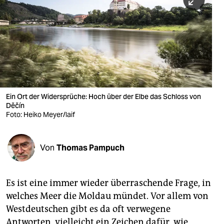
berlin
nord
wahrheit
verlag
verlag
Ein Ort der Widersprüche: Hoch über der Elbe das Schloss von
Děčín
veranstaltungen
Foto: Heiko Meyer/laif
shop
fragen & hilfe
Von
Thomas Pampuch
unterstützen
Es ist eine immer wieder überraschende Frage, in
abo
welches Meer die Moldau mündet. Vor allem von
genossenschaft
Westdeutschen gibt es da oft verwegene
Antworten, vielleicht ein Zeichen dafür, wie