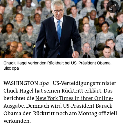
berlin
nord
wahrheit
verlag
verlag
veranstaltungen
Chuck Hagel verlor den Rückhalt bei US-Präsident Obama.
Bild: dpa
shop
WASHINGTON
dpa
| US-Verteidigungsminister
fragen & hilfe
Chuck Hagel hat seinen Rücktritt erklärt. Das
unterstützen
berichtet die
New York Times in ihrer Online-
Ausgabe.
Demnach wird US-Präsident Barack
abo
Obama den Rücktritt noch am Montag offiziell
genossenschaft
verkünden.