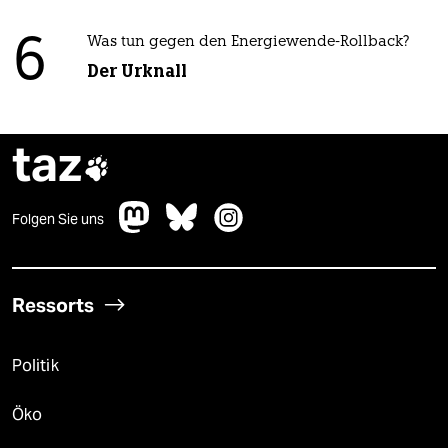
6
Was tun gegen den Energiewende-Rollback?
Der Urknall
taz

Folgen Sie uns
Ressorts
Politik
Öko