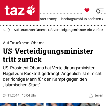

taz zahl ich
nahost-konflikt
usa unter trump
landtagswahl in sachsen-an

taz zahl ich
rika
Auf Druck von Obama: US-Verteidigungsminister tritt zurück
taz zahl ich
themen
Auf Druck von Obama
US-Verteidigungsminister
politik
tritt zurück
öko
US-Präsident Obama hat Verteidigungsminister
Hagel zum Rücktritt gedrängt. Angeblich ist er nicht
gesellschaft
der richtige Mann für den Kampf gegen den
„Islamischen Staat“.
kultur
sport
24.11.2014
16:04 Uhr
teilen