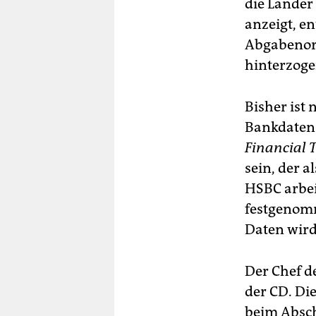
die Länder 
anzeigt, en
Abgabenord
hinterzoge
Bisher ist
Bankdaten 
Financial 
sein, der 
HSBC arbei
festgenom
Daten wird
Der Chef d
der CD. Di
beim Absch