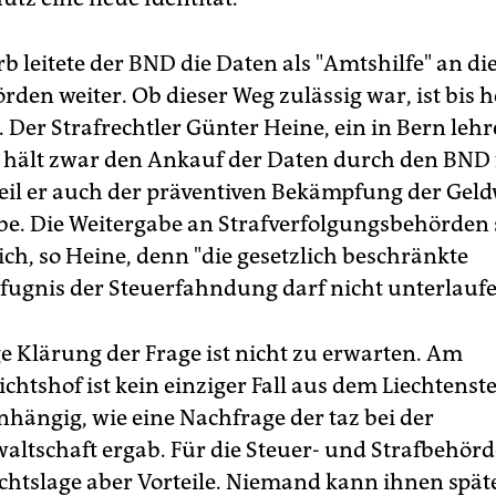
b leitete der BND die Daten als "Amtshilfe" an di
den weiter. Ob dieser Weg zulässig war, ist bis 
. Der Strafrechtler Günter Heine, ein in Bern leh
 hält zwar den Ankauf der Daten durch den BND 
weil er auch der präventiven Bekämpfung der Gel
be. Die Weitergabe an Strafverfolgungsbehörden 
ich, so Heine, denn "die gesetzlich beschränkte
efugnis der Steuerfahndung darf nicht unterlauf
ge Klärung der Frage ist nicht zu erwarten. Am
htshof ist kein einziger Fall aus dem Liechtenste
hängig, wie eine Nachfrage der taz bei der
ltschaft ergab. Für die Steuer- und Strafbehörd
chtslage aber Vorteile. Niemand kann ihnen spät