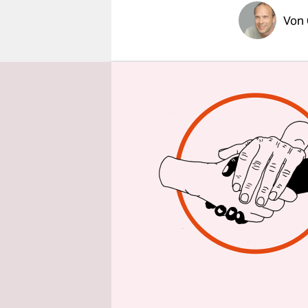
epaper login
Von
Deutsche B
stammende 
Bundeskanz
Schäuble (
zuständig 
Westfalen, 
Steuerfahn
schon die 
"Vom Ziel h
dieser Dat
müsse geah