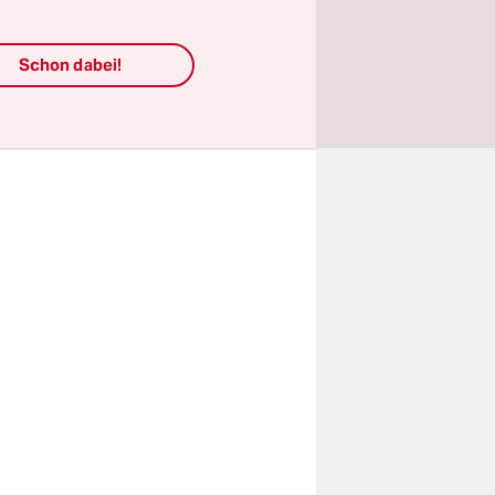
prochen.
haltender
Schon dabei!
n, was
."