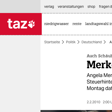
hautnavigation anspringen
hauptinhalt anspringen
footer anspringen
verlag
veranstaltungen
shop
fragen &
niedrigwasser
rente
landtagswahl i

taz zahl ich
taz zahl ich
Startseite
Politik
Deutschland
A
themen
politik
Auch Schäub
Merke
öko
Angela Mer
gesellschaft
Steuerhint
Montag daf
kultur
sport
2.2.2010
2:00 