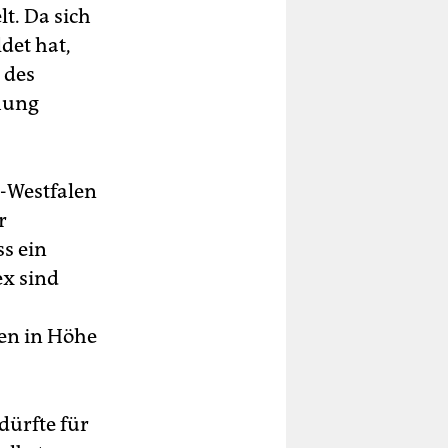
t. Da sich
det hat,
 des
ehung
-Westfalen
r
ss ein
x sind
en in Höhe
dürfte für