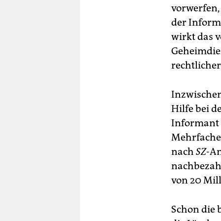
vorwerfen,
der Inform
wirkt das 
Geheimdien
rechtliche
Inzwische
Hilfe bei 
Informant f
Mehrfache
nach
SZ
-An
nachbezahl
von 20 Mil
Schon die 