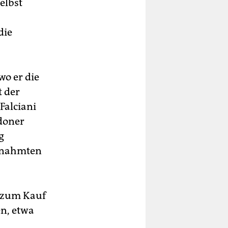
selbst
die
wo er die
t der
 Falciani
ndoner
g
gnahmten
t zum Kauf
en, etwa