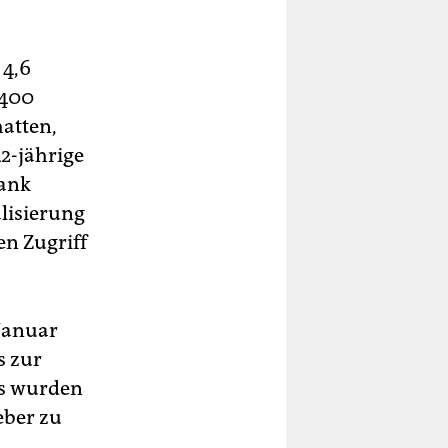
 4,6
.400
hatten,
2-jährige
Bank
alisierung
en Zugriff
 Januar
s zur
ls wurden
eber zu