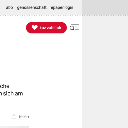
abo
genossenschaft
epaper login

taz zahl ich
taz zahl ich
sche
h sich am
teilen