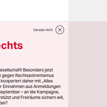
Gerade nicht
wohl
olfgang
echts
Formal
n-
 die
te er auch
esellschaft! Besonders jetzt
isgegeben.
rt gegen Rechtsextremismus
z kooperiert daher mit „Alles
ller Einnahmen aus Anmeldungen
 den Besitz
. September – an die Kampagne,
ehung
rstützt und Freiräume sichern will,
bei?
h. Merkel