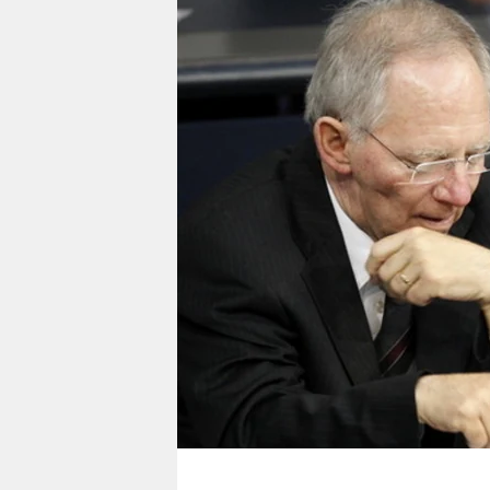
berlin
nord
wahrheit
verlag
verlag
veranstaltungen
shop
fragen & hilfe
unterstützen
abo
genossenschaft