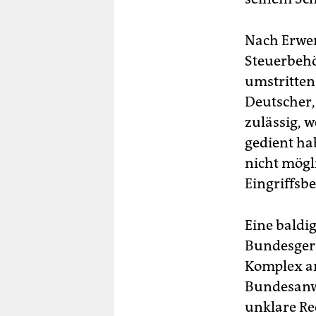
Nach Erwer
Steuerbehör
umstritten
Deutscher,
zulässig, 
gedient ha
nicht mögl
Eingriffsb
Eine baldi
Bundesgeric
Komplex an
Bundesanwa
unklare Re