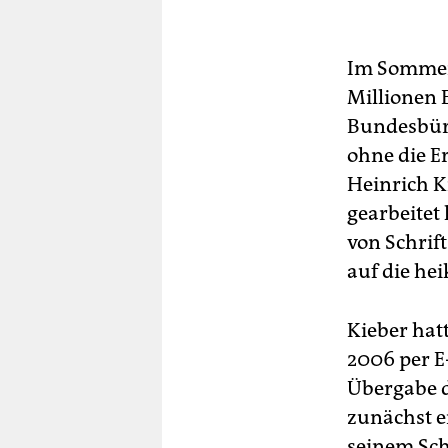
Im Sommer 
Millionen 
Bundesbürg
ohne die E
Heinrich K
gearbeitet 
von Schrif
auf die he
Kieber hatt
2006 per E
Übergabe d
zunächst e
seinem Sch