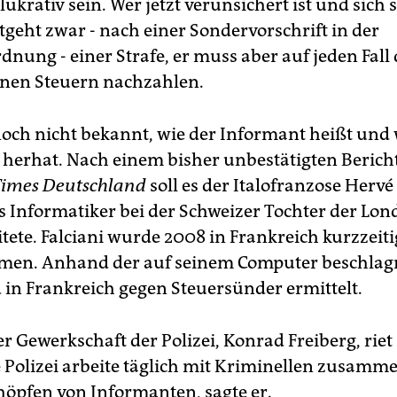
lukrativ sein. Wer jetzt verunsichert ist und sich 
tgeht zwar - nach einer Sondervorschrift in der
nung - einer Strafe, er muss aber auf jeden Fall 
nen Steuern nachzahlen.
 noch nicht bekannt, wie der Informant heißt und 
herhat. Nach einem bisher unbestätigten Berich
Times Deutschland
soll es der Italofranzose Hervé
als Informatiker bei der Schweizer Tochter der Lo
tete. Falciani wurde 2008 in Frankreich kurzzeiti
men. Anhand der auf seinem Computer beschla
 in Frankreich gegen Steuersünder ermittelt.
er Gewerkschaft der Polizei, Konrad Freiberg, rie
e Polizei arbeite täglich mit Kriminellen zusamm
öpfen von Informanten, sagte er.