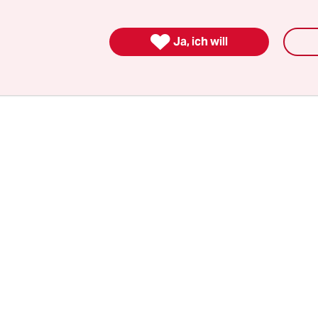
ereits mit ihrem Finanzminister über den Fall ges
Ministerium hatte sich am Morgen etwas zurück

Ja, ich will
"Die Entscheidung wird auf der Linie dessen liege
änder im Liechtensteiner Fall entschieden haben