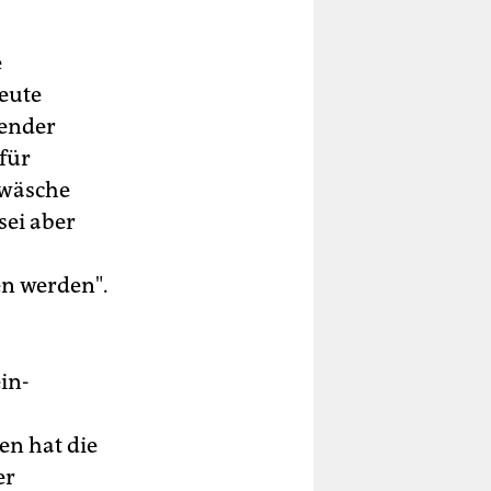
e
heute
render
für
dwäsche
sei aber
en werden".
in-
en hat die
er