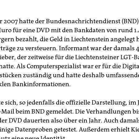
2007 hatte der Bundesnachrichtendienst (BND)
Euro für eine DVD mit den Bankdaten von rund 1
ern bezahlt, die Geld in Liechtenstein angelegt 
rträge zu versteuern. Informant war der damals 4
ieber, der zeitweise für die Liechtensteiner LGT-
hatte. Als Computerspezialist war er für die Digit
tstücken zuständig und hatte deshalb umfassend
iklen Bankinformationen.
e sich, so jedenfalls die offizielle Darstellung, im
-Mail beim BND gemeldet. Die Verhandlungen bi
er DVD dauerten also über ein Jahr. Auch dama
inige Datenproben getestet. Außerdem erhielt Ki
utz eine neue Identität.