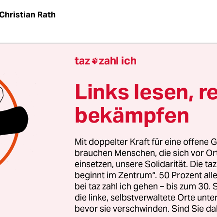
Christian Rath
ehörden werden vermutlich die aus der Schweiz
taz
zahl ich

Liste mit deutschen Steuersündern kaufen. So
lerin Angela Merkel als auch Finanzminister W
Links lesen, r
beide CDU) sprachen sich am Montag dafür aus. 
bekämpfen
ist bisher aber die Steuerverwaltung in Nordrhei
weil sich der Informant, der die Liste anbietet, an
dung in Wuppertal gewandt hatte. Zur Probe hat
Mit doppelter Kraft für eine offene G
Daten von fünf Steuerhinterziehern aus NRW pre
brauchen Menschen, die sich vor O
einsetzen, unsere Solidarität. Die ta
beginnt im Zentrum“. 50 Prozent a
er sollten wir, wenn diese Daten relevant sind, in
bei taz zahl ich gehen – bis zum 30
en kommen", sagte die Kanzlerin. Steuerhinterzi
die linke, selbstverwaltete Orte unte
bevor sie verschwinden. Sind Sie da
ndet werden, das wisse jeder vernünftige Mensc