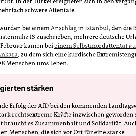
erübt. In der Türkei ereigneten sich in den verga
hrfach schwere Attentate.
 wurden bei
einem Anschlag in Istanbul
, den die
istenmiliz IS zuschrieben, mehrere deutsche Ur
m Februar kamen bei
einem Selbstmordattentat au
 Ankara
, zu dem sich eine kurdische Extremisten
 28 Menschen ums Leben.
gierten stärken
nde Erfolg der AfD bei den kommenden Landtags
 stark rechtsextreme Kräfte inzwischen geworden 
zt braucht es Zusammenhalt und Solidarität. Auc
en Menschen, die sich vor Ort für eine starke