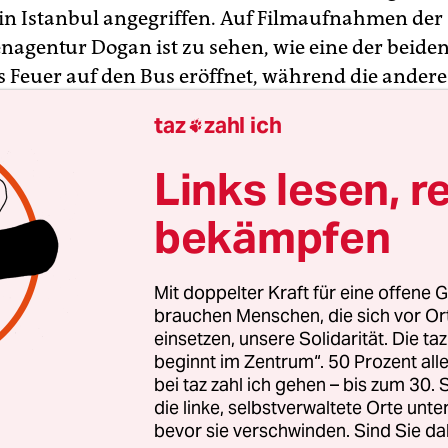
 in Istanbul angegriffen. Auf Filmaufnahmen der
nagentur Dogan ist zu sehen, wie eine der beide
 Feuer auf den Bus eröffnet, während die andere
e wirft. Die Frauen attackierten den Bus der
taz
zahl ich

tspolizei, als er auf den Eingang der Wache im Vie
 zufuhr. Medienberichten zufolge gab es keine 
Links lesen, r
Bus-Insassen.
bekämpfen
 habe das Feuer erwidert und eine der Frauen get
 Angreiferinnen sich in ein Gebäude flüchteten, b
Mit doppelter Kraft für eine offene G
Spezialkräfte seien in die Gegend entsandt und d
brauchen Menschen, die sich vor O
n Sicherheit gebracht worden. Im türkischen Fe
einsetzen, unsere Solidarität. Die ta
beginnt im Zentrum“. 50 Prozent a
en, wie Polizisten in ziviler Kleidung und schuss
bei taz zahl ich gehen – bis zum 30
 Wache verließen. Am späten Vormittag meldete d
die linke, selbstverwaltete Orte unte
nagentur AP, dass beide Frauen tot seien.
bevor sie verschwinden. Sind Sie da