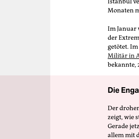
Istanbul v
Monaten me
Im Januar
der Extrem
getötet. I
Militär in
bekannte,
Die Enga
Der drohe
zeigt, wie
Gerade jet
allem mit d