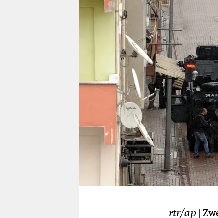
berlin
nord
wahrheit
verlag
verlag
veranstaltungen
shop
fragen & hilfe
unterstützen
abo
genossenschaft
rtr/ap
| Zw