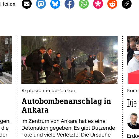
 teilen
Explosion in der Türkei
Komm
Autobombenanschlag in
Die
Ankara
egen.
Im Zentrum von Ankara hat es eine
 die
Detonation gegeben. Es gibt Dutzende
der
Tote und viele Verletzte. Die Ursache
Erdo