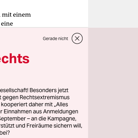
n mit einem
 eine
Gerade nicht
rtel
Verletzten
echts
roffen, ehe
erichtete
esellschaft! Besonders jetzt
ie
rt gegen Rechtsextremismus
rnsehen
z kooperiert daher mit „Alles
ller Einnahmen aus Anmeldungen
sicheren
. September – an die Kampagne,
ie
rstützt und Freiräume sichern will,
bei?