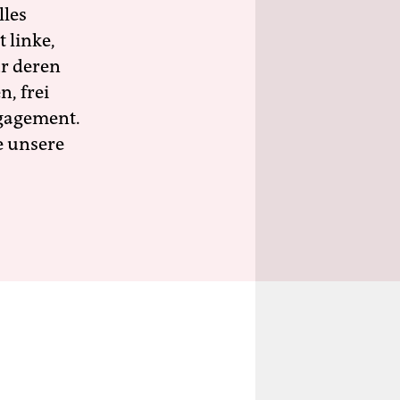
lles
 linke,
ür deren
n, frei
ngagement.
e unsere