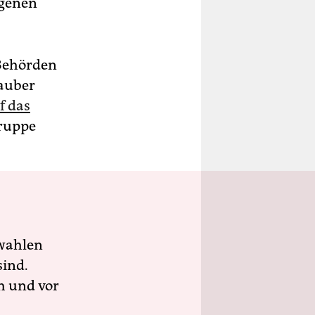
ngenen
 Behörden
lauber
f das
gruppe
wahlen
sind.
h und vor