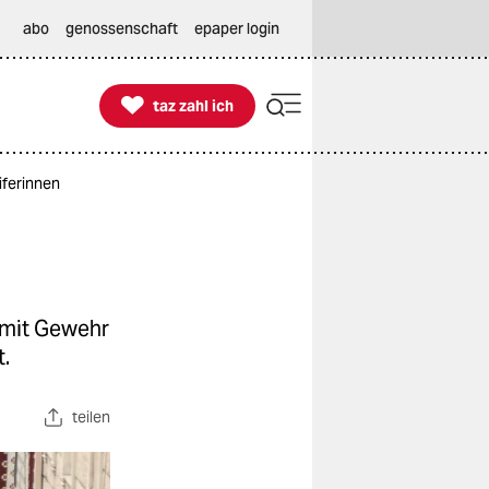
abo
genossenschaft
epaper login

taz zahl ich
taz zahl ich
eiferinnen
 mit Gewehr
.
teilen