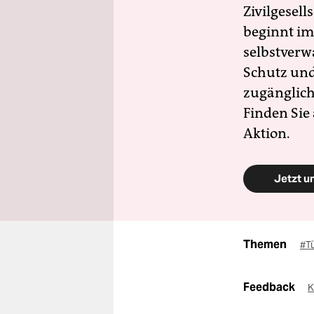
Zivilgesell
beginnt im
selbstverw
Schutz und 
zugänglich
Finden Sie
Aktion.
Jetzt u
Themen
#T
Feedback
K