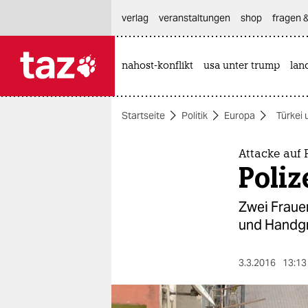
hautnavigation anspringen
hauptinhalt anspringen
footer anspringen
verlag
veranstaltungen
shop
fragen &
nahost-konflikt
usa unter trump
lan

taz zahl ich
taz zahl ich
Startseite
Politik
Europa
Türkei 
themen
politik
Attacke auf 
Poliz
öko
Zwei Fraue
gesellschaft
und Handgra
kultur
3.3.2016
13:13
sport