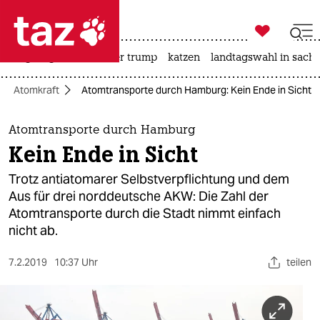

taz zahl ich
bergsteigen
usa unter trump
katzen
landtagswahl in sachs

taz zahl ich
Atomkraft
Atomtransporte durch Hamburg: Kein Ende in Sicht
taz zahl ich
themen
Atomtransporte durch Hamburg
Kein Ende in Sicht
politik
Trotz antiatomarer Selbstverpflichtung und dem
öko
Aus für drei norddeutsche AKW: Die Zahl der
Atomtransporte durch die Stadt nimmt einfach
gesellschaft
nicht ab.
kultur
7.2.2019
10:37 Uhr
teilen
sport