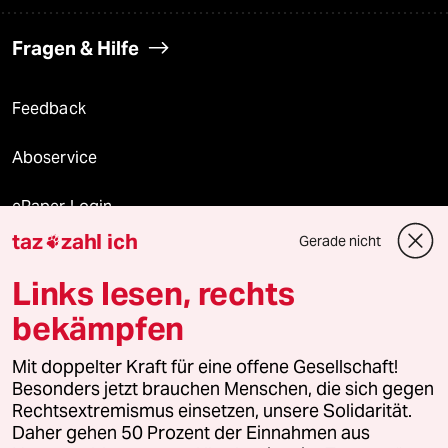
Fragen & Hilfe
Feedback
Aboservice
ePaper Login
taz
zahl ich
Gerade nicht

Downloads für Abonnierende
Links lesen, rechts
bekämpfen
© 2026 taz Verlags und Vertriebs GmbH
Mit doppelter Kraft für eine offene Gesellschaft!
Alle Rechte vorbehalten. Bei rechtlichen Fragen oder für Genehmigungen
wenden Sie sich bitte an
lizenzen@taz.de
Besonders jetzt brauchen Menschen, die sich gegen
Rechtsextremismus einsetzen, unsere Solidarität.
Daher gehen 50 Prozent der Einnahmen aus
Feedback
Redaktionsstatut
Kommune-Richtlinien
KI-