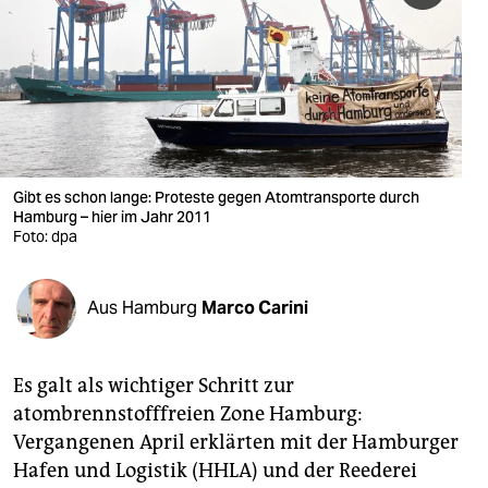
berlin
nord
wahrheit
verlag
verlag
Gibt es schon lange: Proteste gegen Atomtransporte durch
Hamburg – hier im Jahr 2011
veranstaltungen
Foto: dpa
shop
Aus Hamburg
Marco Carini
fragen & hilfe
unterstützen
Es galt als wichtiger Schritt zur
abo
atombrennstofffreien Zone Hamburg:
Vergangenen April erklärten mit der Hamburger
genossenschaft
Hafen und Logistik (HHLA) und der Reederei