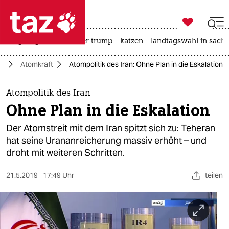

taz zahl ich
bergsteigen
usa unter trump
katzen
landtagswahl in sachs

taz zahl ich
st
Atomkraft
Atompolitik des Iran: Ohne Plan in die Eskalation
taz zahl ich
themen
Atompolitik des Iran
Ohne Plan in die Eskalation
politik
Der Atomstreit mit dem Iran spitzt sich zu: Teheran
öko
hat seine Urananreicherung massiv erhöht – und
droht mit weiteren Schritten.
gesellschaft
21.5.2019
17:49 Uhr
teilen
kultur
sport