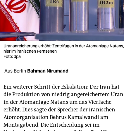
berlin
nord
wahrheit
verlag
Urananreicherung erhöht: Zentrifugen in der Atomanlage Natans,
verlag
hier im iranischen Fernsehen
Foto: dpa
veranstaltungen
Aus Berlin
Bahman Nirumand
shop
fragen & hilfe
Ein weiterer Schritt der Eskalation: Der Iran hat
die Produktion von niedrig angereichertem Uran
unterstützen
in der Atomanlage Natans um das Vierfache
abo
erhöht. Dies sagte der Sprecher der iranischen
Atomorganisation Behrus Kamalwandi am
genossenschaft
Montagabend. Die Entscheidung sei im