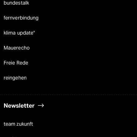
bundestalk
fernverbindung
klima update°
Mauerecho
Freie Rede
reingehen
Newsletter
team zukunft